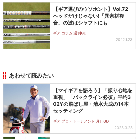
【ギア選びのウソホント】Vol.72
ヘッドだけじゃない!「異素材複
合」の波はシャフトにも
ギア コラム 週刊GD
2022.1.23
あわせて読みたい
【マイギアを語ろう】「振り心地を
重視」「バックライン必須」平均3
02Yの飛ばし屋・清水大成の14本
セッティング
ギア プロ・トーナメント 月刊GD
2023.3.28