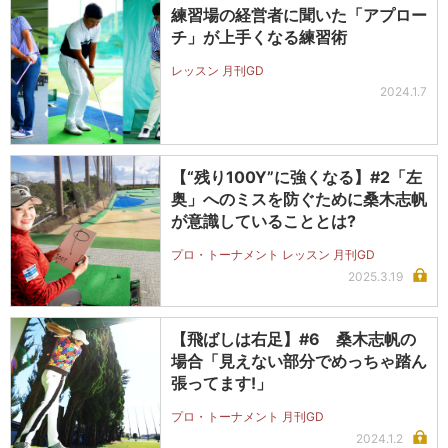
練習場の経営者に聞いた「アプロー
チ」が上手くなる練習術
レッスン 月刊GD
2024.1.7
【“残り100Y”に強くなる】#2「左
奥」へのミスを防ぐために桑木志帆
が意識していることとは?
プロ・トーナメント レッスン 月刊GD
2025.3.19
【飛ばしは右足】#6 桑木志帆の
場合「見えない部分でめっちゃ踏ん
張ってます!」
プロ・トーナメント 月刊GD
2024.1.2