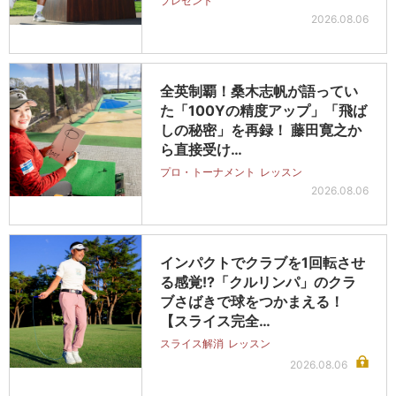
プレゼント
2026.08.06
全英制覇！桑木志帆が語ってい
た「100Yの精度アップ」「飛ば
しの秘密」を再録！ 藤田寛之か
ら直接受け…
プロ・トーナメント
レッスン
2026.08.06
インパクトでクラブを1回転させ
る感覚!?「クルリンパ」のクラ
ブさばきで球をつかまえる！
【スライス完全…
スライス解消
レッスン
2026.08.06