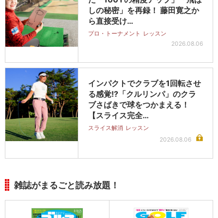
しの秘密」を再録！ 藤田寛之か
ら直接受け…
プロ・トーナメント
レッスン
2026.08.06
インパクトでクラブを1回転させ
る感覚!?「クルリンパ」のクラ
ブさばきで球をつかまえる！
【スライス完全…
スライス解消
レッスン
2026.08.06
雑誌がまるごと読み放題！