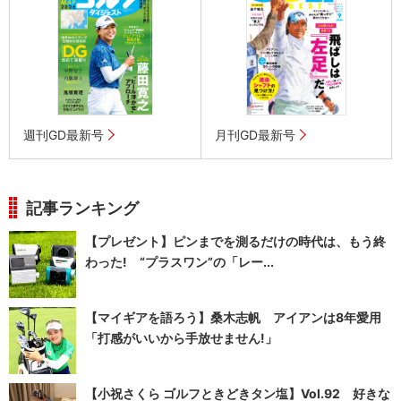
週刊GD最新号
月刊GD最新号
記事ランキング
【プレゼント】ピンまでを測るだけの時代は、もう終
わった! “プラスワン”の「レー...
【マイギアを語ろう】桑木志帆 アイアンは8年愛用
「打感がいいから手放せません!」
【小祝さくら ゴルフときどきタン塩】Vol.92 好きな