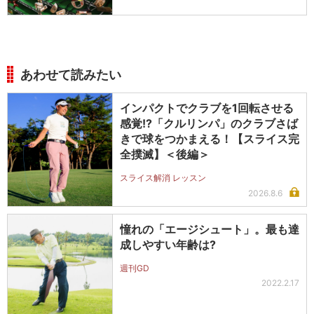
あわせて読みたい
インパクトでクラブを1回転させる
感覚!?「クルリンパ」のクラブさば
きで球をつかまえる！【スライス完
全撲滅】＜後編＞
スライス解消 レッスン
2026.8.6
憧れの「エージシュート」。最も達
成しやすい年齢は?
週刊GD
2022.2.17