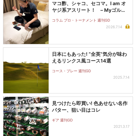
マコ酢、シャコ、セコマ。I am オ
ヤジ系アスリート！ – Myゴルフ
ダイジェスト
コラム プロ・トーナメント 週刊GD
2026.7.14
日本にもあった! “全英”気分が味わ
えるリンクス風コース14選
コース・プレー 週刊GD
2025.7.14
見つけたら即買い! 色あせない名作
パター、狙い目はコレ
ギア 週刊GD
2021.3.17