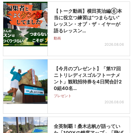
【トーク動画】横田英治編⑥本
当に役立つ練習は“つまらない”
レッスン・オブ・ザ・イヤーが
語るレッスン…
動画
2026.08.06
【今月のプレゼント】「第17回
ニトリレディスゴルフトーナメ
ント」観戦招待券を4日間合計2
0組40名…
プレゼント
2026.08.06
全英制覇！桑木志帆が語ってい
た「100Yの精度アップ」「飛ば