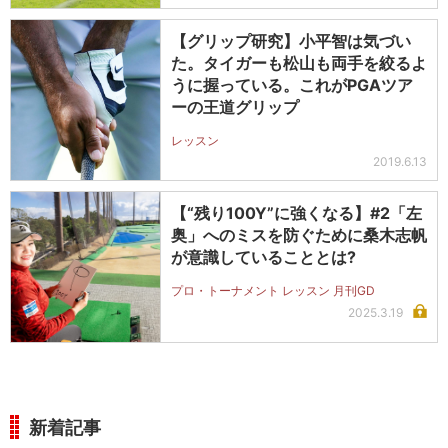
【グリップ研究】小平智は気づい
た。タイガーも松山も両手を絞るよ
うに握っている。これがPGAツア
ーの王道グリップ
レッスン
2019.6.13
【“残り100Y”に強くなる】#2「左
奥」へのミスを防ぐために桑木志帆
が意識していることとは?
プロ・トーナメント レッスン 月刊GD
2025.3.19
新着記事