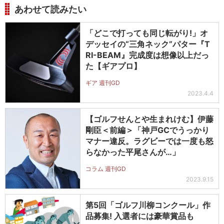
あわせて読みたい
「どこで打っても同じ転がり!」オ
デッセイの“三角ネック”パター『T
RI-BEAM』完成度は想像以上だっ
た【ギアプロ】
ギア 週刊GD
2023.4.4
【ゴルフせんとや生まれけむ】伊藤
剛臣＜前編＞「神戸GCでうっかり
マナー違反。ラグビーでは一度も怒
らなかった平尾さんが…」
コラム 週刊GD
2023.9.15
第5回「ゴルフ川柳コンクール」作
品募集! 入選者には豪華賞品も