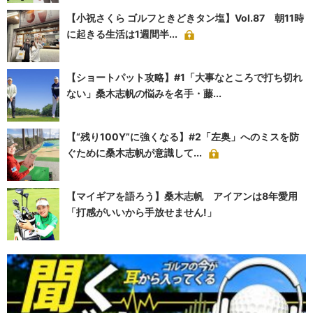
【小祝さくら ゴルフときどきタン塩】Vol.87 朝11時
に起きる生活は1週間半...
【ショートパット攻略】#1「大事なところで打ち切れ
ない」桑木志帆の悩みを名手・藤...
【“残り100Y”に強くなる】#2「左奥」へのミスを防
ぐために桑木志帆が意識して...
【マイギアを語ろう】桑木志帆 アイアンは8年愛用
「打感がいいから手放せません!」