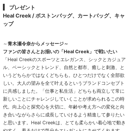
プレゼント
Heal Creek / ボストンバッグ、カートバッグ、キャ
ップ
～
青木瀬令奈からメッセージ～
ファンの皆さんとお揃いの「Heal Creek」で戦いたい
「Heal Creekのスポーツとエレガンス、シックとカジュア
ル、ベーシックとトレンド、自然と都市、癒しと刺激、と
いうどちらかではなくどちらも。ひとつだけでなく全部欲
しい。大人の望みを全て叶えるというブランドコンセプト
に共感しました。「仕事と私生活」どちらも両立して常に
新しいことにチャレンジしていくことが求められるこの時
代。向上心と探究心を大切に、年齢や考え方への変化と向
き合いながらさらに成長していけるよう精進して参りたい
と思います。Heal Creekは、とても柔らかい着心地で動き
やすく、着るだけで気分をエレガントにさせてくれます。