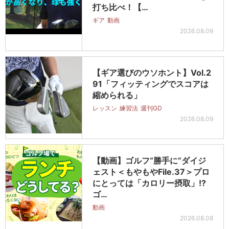
打ち比べ！【…
ギア
動画
2026.08.09
【ギア選びのウソホント】Vol.2
91「フィッティングでスコアは
縮められる」
レッスン
練習法
週刊GD
2026.08.09
【動画】ゴルフ“勝手に”ダイジ
ェスト＜もやもやFile.37＞プロ
にとっては「カロリー摂取」!?
ゴ…
動画
2026.08.08