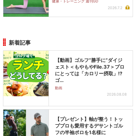
健康・トレーニング 週刊GD
2026.7.2
新着記事
【動画】ゴルフ“勝手に”ダイジ
ェスト＜もやもやFile.37＞プロ
にとっては「カロリー摂取」!?
ゴ…
動画
2026.08.08
【プレゼント】軸が整う！トッ
ププロも愛用するデサントゴル
フの半袖ポロを1名様に