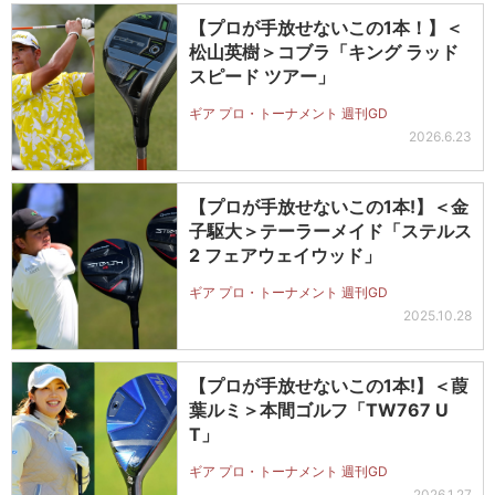
【プロが手放せないこの1本！】＜
松山英樹＞コブラ「キング ラッド
スピード ツアー」
ギア プロ・トーナメント 週刊GD
2026.6.23
【プロが手放せないこの1本!】＜金
子駆大＞テーラーメイド「ステルス
2 フェアウェイウッド」
ギア プロ・トーナメント 週刊GD
2025.10.28
【プロが手放せないこの1本!】＜葭
葉ルミ＞本間ゴルフ「TW767 U
T」
ギア プロ・トーナメント 週刊GD
2026.1.27