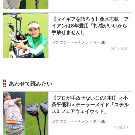
【マイギアを語ろう】桑木志帆 ア
イアンは8年愛用「打感がいいから
手放せません!」
ギア プロ・トーナメント 月刊GD
2024.8.30
あわせて読みたい
【プロが手放せないこの1本!】＜小
斉平優和＞テーラーメイド「ステル
ス2 フェアウェイウッド」
ギア プロ・トーナメント 週刊GD
2026.3.3