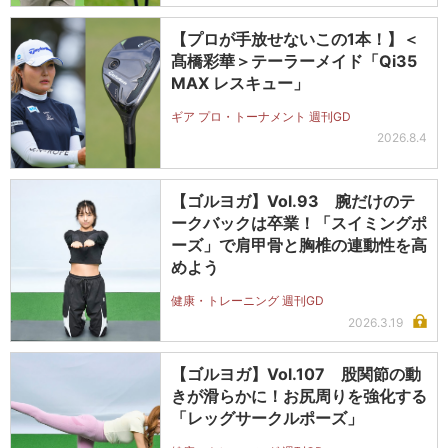
【プロが手放せないこの1本！】＜
髙橋彩華＞テーラーメイド「Qi35
MAX レスキュー」
ギア プロ・トーナメント 週刊GD
2026.8.4
【ゴルヨガ】Vol.93 腕だけのテ
ークバックは卒業！「スイミングポ
ーズ」で肩甲骨と胸椎の連動性を高
めよう
健康・トレーニング 週刊GD
2026.3.19
【ゴルヨガ】Vol.107 股関節の動
きが滑らかに！お尻周りを強化する
「レッグサークルポーズ」