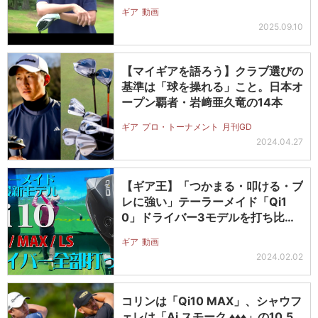
ギア
動画
2025.09.10
【マイギアを語ろう】クラブ選びの
基準は「球を操れる」こと。日本オ
ープン覇者・岩﨑亜久竜の14本
ギア
プロ・トーナメント
月刊GD
2024.04.27
【ギア王】「つかまる・叩ける・ブ
レに強い」テーラーメイド「Qi1
0」ドライバー3モデルを打ち比べ
たら…
ギア
動画
2024.02.02
コリンは「Qi10 MAX」、シャウフ
ェレは「Ai スモーク ♦♦♦」の10.5