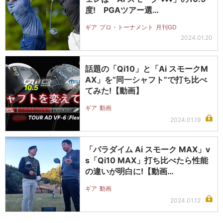
度! PGAツアー選…
ギア
プロ・トーナメント
月刊GD
2024.01.20
話題の「Qi10」と「Ai スモークM
AX」を“同一シャフト”で打ち比べ
てみた!【動画】
ギア
動画
2024.01.19
「パラダイム Ai スモーク MAX」v
s「Qi10 MAX」打ち比べたら性能
の違いが明白に!【動画…
ギア
動画
2024.01.12