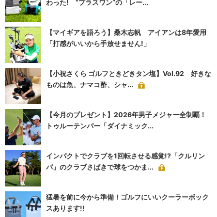
わった! “プラスワン”の「レー...
【マイギアを語ろう】桑木志帆 アイアンは8年愛用
「打感がいいから手放せません!」
【小祝さくら ゴルフときどきタン塩】Vol.92 好きな
ものは魚、ナマコ酢、シャ...
【今月のプレゼント】2026年男子メジャー全制覇！
トゥルーテンパー「ダイナミック...
インパクトでクラブを1回転させる感覚!?「クルリン
パ」のクラブさばきで球をつかま...
猛暑を前に今から準備！ゴルフにいいクーラーボック
スあります!!