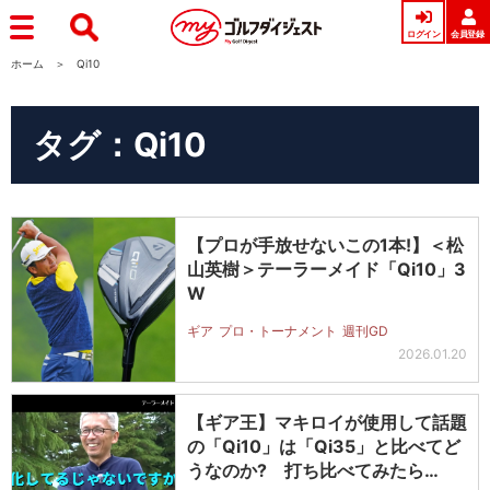
ログイン
会員登録
ホーム
Qi10
タグ：Qi10
【プロが手放せないこの1本!】＜松
山英樹＞テーラーメイド「Qi10」3
W
ギア
プロ・トーナメント
週刊GD
2026.01.20
【ギア王】マキロイが使用して話題
の「Qi10」は「Qi35」と比べてど
うなのか? 打ち比べてみたら…