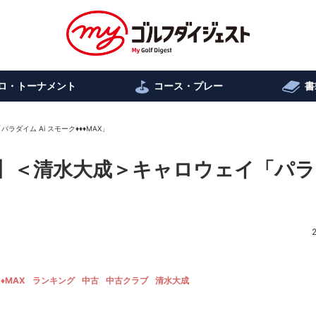
ロ・トーナメント
コース・プレー
書
ダイム Ai スモーク♦♦♦MAX」
!】＜清水大成＞キャロウェイ「パ
♦♦MAX
ランキング
中古
中古クラブ
清水大成