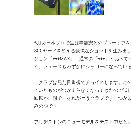
5月の日本プロで生源寺龍憲とのプレーオフ
300ヤードを超える豪快なショットを生み出
ジョン「♦♦♦MAX」。通常の「♦♦♦」と比
く、フェースもわずかにシャローになってい
「クラブは見た目重視でチョイスします。こ
ていたものがつかまらなくなってきたので試し
回転が理想で、それが叶うクラブです。つか
みの顔です」
ブリヂストンのニューモデルをテスト中だとい