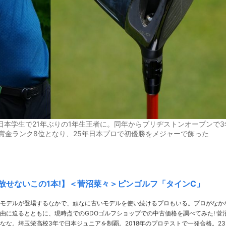
日本学生で21年ぶりの1年生王者に。同年からブリヂストンオープンで3
は賞金ランク8位となり、25年日本プロで初優勝をメジャーで飾った
放せないこの1本!】＜菅沼菜々＞ピンゴルフ「タインC」
モデルが登場するなかで、頑なに古いモデルを使い続けるプロもいる。プロがなか
由に迫るとともに、現時点でのGDOゴルフショップでの中古価格を調べてみた! 菅沼
なな。埼玉栄高校3年で日本ジュニアを制覇。2018年のプロテストで一発合格。23