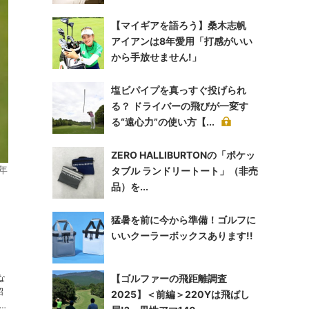
【マイギアを語ろう】桑木志帆
アイアンは8年愛用「打感がいい
から手放せません!」
塩ビパイプを真っすぐ投げられ
る？ ドライバーの飛びが一変す
る“遠心力”の使い方【...
ZERO HALLIBURTONの「ポケッ
年
タブル ランドリートート」（非売
品）を...
猛暑を前に今から準備！ゴルフに
いいクーラーボックスあります!!
【ゴルファーの飛距離調査
な
2025】＜前編＞220Yは飛ばし
年