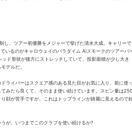
NEC軽井沢72で初優勝。今年5月のパナソニックオープンレディースでツアー3勝目を挙げた ……
を制し、ツアー初優勝をメジャーで挙げた清水大成。キャリーで
しているのがキャロウェイのパラダイム Aiスモークのツアーバ
べてヘッド形状が後方にストレッチしていて、投影面積が少し大き
るモデルだ。
のドライバーはスクエア感のある見た目がお気に入り。前に使
てみたら良くて、そのまま使い続けています。スピン量は250
まり顔が苦手ですが、これはトップラインが綺麗に見えるので
うが、いつまでこのクラブを使い続けるか?