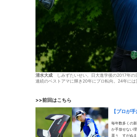
清水大成
しみずたいせい。日大進学後の2017年の
連続のベストアマに輝き20年にプロ転向。24年に
>>前回はこちら
【プロが手
毎年数多くの新
か手放せない理
菜々 すがぬま