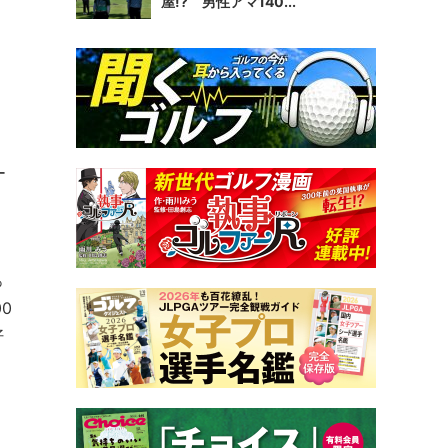
屋!? 男性アマ140...
ー
っ
0
好