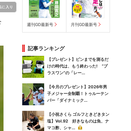
気に入り
せ
週刊GD最新号
月刊GD最新号
記事ランキング
【プレゼント】ピンまでを測るだ
けの時代は、もう終わった! “プ
ラスワン”の「レー...
【今月のプレゼント】2026年男
子メジャー全制覇！トゥルーテン
パー「ダイナミック...
【小祝さくら ゴルフときどきタン
塩】Vol.92 好きなものは魚、ナ
マコ酢、シャ...