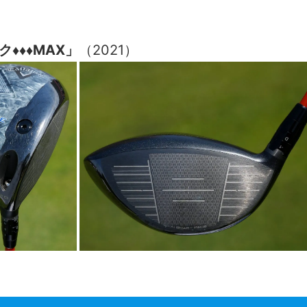
♦♦♦MAX」
（2021）