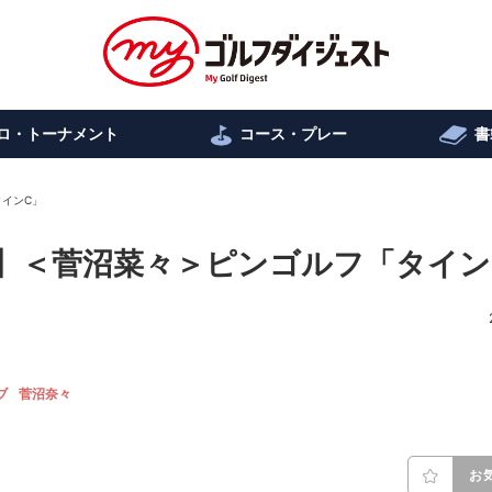
ロ・トーナメント
コース・プレー
書
タインC」
!】＜菅沼菜々＞ピンゴルフ「タイン
ブ
菅沼奈々
お