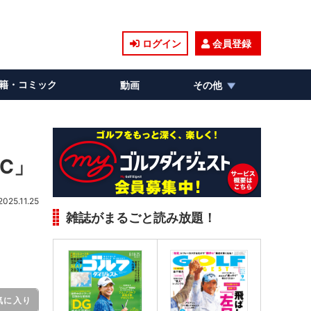
ログイン
会員登録
籍・コミック
動画
その他
C」
2025.11.25
雑誌がまるごと読み放題！
気に入り