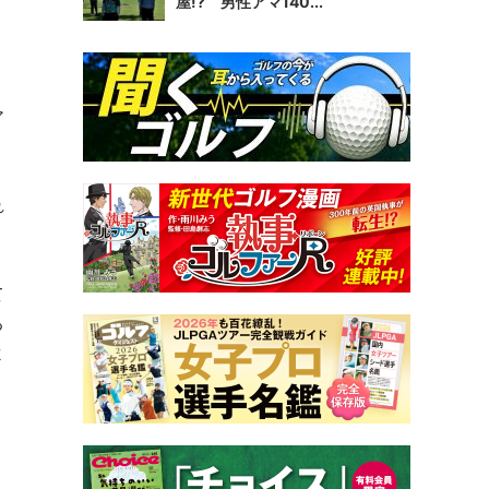
屋!? 男性アマ140...
ア
れ
て
る
よ