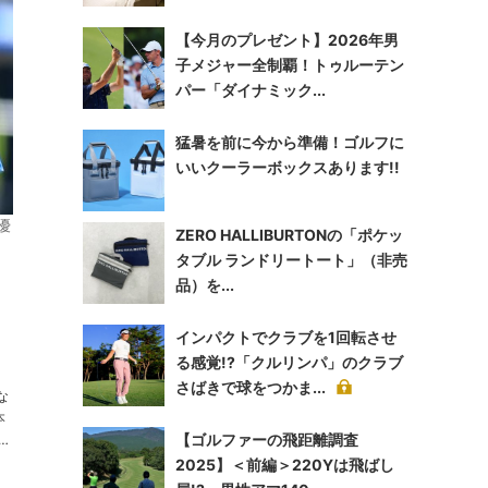
【今月のプレゼント】2026年男
子メジャー全制覇！トゥルーテン
パー「ダイナミック...
猛暑を前に今から準備！ゴルフに
いいクーラーボックスあります!!
優
ZERO HALLIBURTONの「ポケッ
タブル ランドリートート」（非売
品）を...
インパクトでクラブを1回転させ
る感覚!?「クルリンパ」のクラブ
さばきで球をつかま...
な
【ゴルファーの飛距離調査
デ
優
2025】＜前編＞220Yは飛ばし