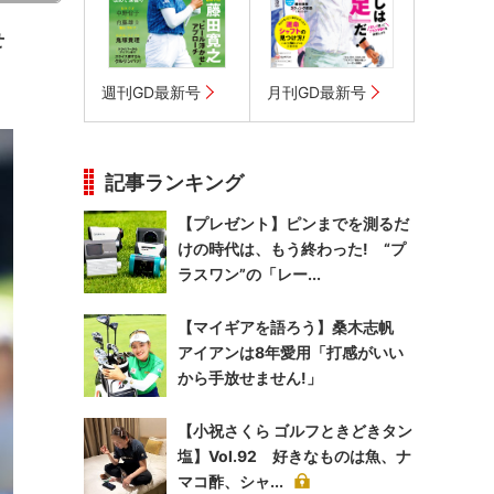
せ
週刊GD最新号
月刊GD最新号
記事ランキング
【プレゼント】ピンまでを測るだ
けの時代は、もう終わった! “プ
ラスワン”の「レー...
【マイギアを語ろう】桑木志帆
アイアンは8年愛用「打感がいい
から手放せません!」
【小祝さくら ゴルフときどきタン
塩】Vol.92 好きなものは魚、ナ
マコ酢、シャ...