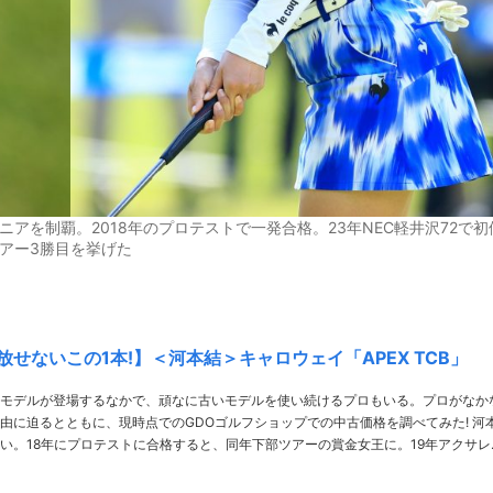
を制覇。2018年のプロテストで一発合格。23年NEC軽井沢72で初
アー3勝目を挙げた
放せないこの1本!】＜河本結＞キャロウェイ「APEX TCB」
モデルが登場するなかで、頑なに古いモデルを使い続けるプロもいる。プロがなか
由に迫るとともに、現時点でのGDOゴルフショップでの中古価格を調べてみた! 河本
い。18年にプロテストに合格すると、同年下部ツアーの賞金女王に。19年アクサレ
今シーズンは北海道meijiカップ、スタンレーレディスホンダと自身初の年間複数回