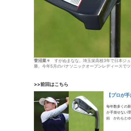
菅沼菜々
すがぬまなな。埼玉栄高校3年で日本ジュニア
勝。今年5月のパナソニックオープンレディースでツ
>>前回はこちら
【プロが手
毎年数多くの新
か手放せない理
結 かわもとゆ
ィスで初優勝。
勝を達成 ……