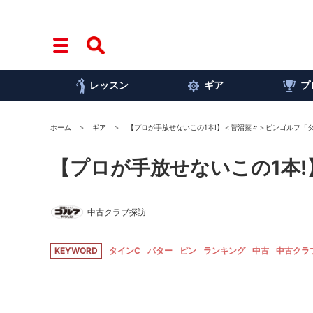
レッスン
ギア
プ
ホーム
ギア
【プロが手放せないこの1本!】＜菅沼菜々＞ピンゴルフ「
【プロが手放せないこの1本
中古クラブ探訪
KEYWORD
タインC
パター
ピン
ランキング
中古
中古クラ