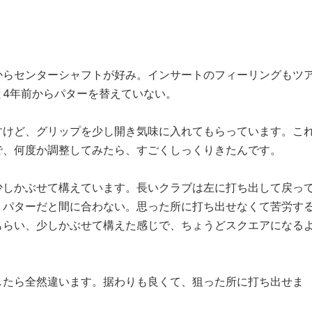
からセンターシャフトが好み。インサートのフィーリングもツ
と4年前からパターを替えていない。
すけど、グリップを少し開き気味に入れてもらっています。こ
で、何度か調整してみたら、すごくしっくりきたんです。
少しかぶせて構えています。長いクラブは左に打ち出して戻っ
、パターだと間に合わない。思った所に打ち出せなくて苦労す
もらい、少しかぶせて構えた感じで、ちょうどスクエアになる
したら全然違います。据わりも良くて、狙った所に打ち出せま