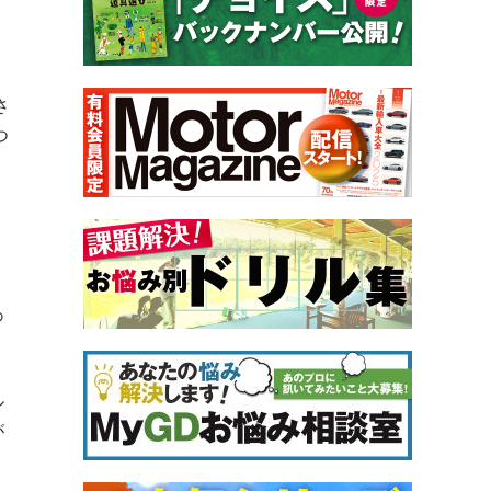
さ
つ
あ
ル
が