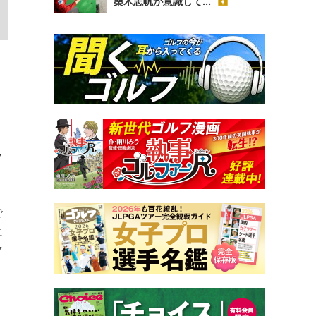
桑木志帆が意識して...
ラ
で
に
ア