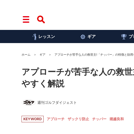
レッスン
ギア
プ
ホーム
ギア
アプローチが苦手な人の救世主!「チッパー」の特徴と効用
アプローチが苦手な人の救世
やすく解説
週刊ゴルフダイジェスト
KEYWORD
アプローチ
ザックリ防止
チッパー
堀越良和