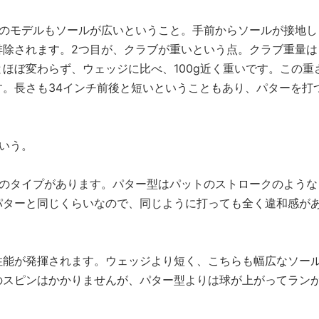
どのモデルもソールが広いということ。手前からソールが接地し
排除されます。2つ目が、クラブが重いという点。クラブ重量は
量とほぼ変わらず、ウェッジに比べ、100g近く重いです。この重
。長さも34インチ前後と短いということもあり、パターを打
」
いう。
つのタイプがあります。パター型はパットのストロークのような
パターと同じくらいなので、同じように打っても全く違和感が
性能が発揮されます。ウェッジより短く、こちらも幅広なソー
のスピンはかかりませんが、パター型よりは球が上がってラン