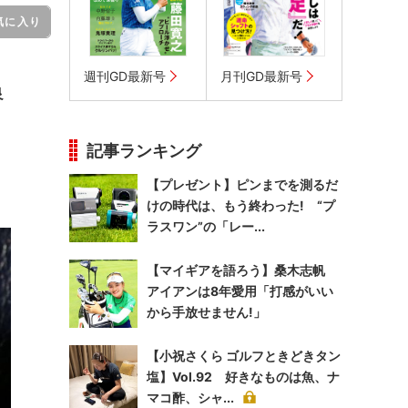
気に入り
週刊GD最新号
月刊GD最新号
良
記事ランキング
【プレゼント】ピンまでを測るだ
けの時代は、もう終わった! “プ
ラスワン”の「レー...
【マイギアを語ろう】桑木志帆
アイアンは8年愛用「打感がいい
から手放せません!」
【小祝さくら ゴルフときどきタン
塩】Vol.92 好きなものは魚、ナ
マコ酢、シャ...