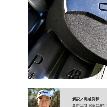
解説／堀越良和
豊富な試打経験に裏打