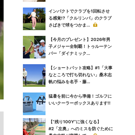
インパクトでクラブを1回転させ
る感覚!?「クルリンパ」のクラブ
さばきで球をつかま...
【今月のプレゼント】2026年男
子メジャー全制覇！トゥルーテン
パー「ダイナミック...
【ショートパット攻略】#1「大事
なところで打ち切れない」桑木志
帆の悩みを名手・藤...
猛暑を前に今から準備！ゴルフに
いいクーラーボックスあります!!
【“残り100Y”に強くなる】
#2「左奥」へのミスを防ぐために