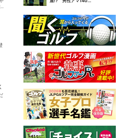
屋!? 男性アマ140...
が
登
く
だ