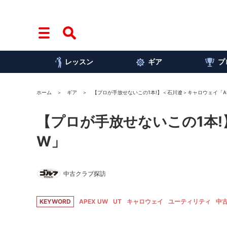
レッスン
ギア
プ
ホーム
ギア
【プロが手放せないこの1本!】＜石川遼＞キャロウェイ「AP
【プロが手放せないこの1本!
W」
中古クラブ探訪
KEYWORD
APEX UW
UT
キャロウェイ
ユーティリティ
中