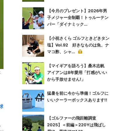
【今月のプレゼント】2026年男
子メジャー全制覇！トゥルーテン
パー「ダイナミック...
【小祝さくら ゴルフときどきタン
塩】Vol.92 好きなものは魚、ナ
マコ酢、シャ...
【マイギアを語ろう】桑木志帆
上
アイアンは8年愛用「打感がいい
から手放せません!」
猛暑を前に今から準備！ゴルフに
いいクーラーボックスあります!!
球
【ゴルファーの飛距離調査
2025】＜前編＞220Yは飛ばし
う