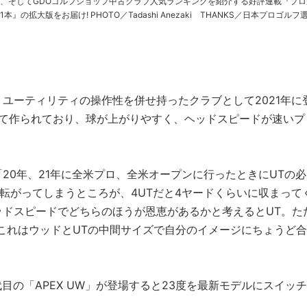
、そしてGDOゴルフショップ中古クラブ人気ランキングを紹介する好評連載『プロ
OTO／Tadashi Anezaki THANKS／日本プロゴルフ選
手権 >>他のクラブもチェック! ……
ユーティリティの操作性を併せ持ったクラブとして2021年に
応えて作られており、球が上がりやすく、ヘッドスピードが速いプ
20年、21年に全米プロ、全米オープンに行ったときにUTの必
ド転がってしまうところが、4UTだと4ヤードくらいに収まって
ドスピードでどちらのほうが恩恵があるかと考えるとUT。た
これはウッドとUTの中間サイズで自分のイメージにちょうど合
」
代目の「APEX UW」が登場すると23度を最新モデルにスイッチ