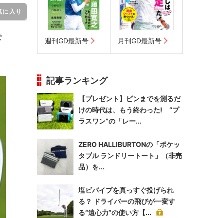
気に入り
せ
週刊GD最新号
月刊GD最新号
記事ランキング
【プレゼント】ピンまでを測るだ
けの時代は、もう終わった! “プ
ラスワン”の「レー...
ZERO HALLIBURTONの「ポケッ
タブル ランドリートート」（非売
品）を...
塩ビパイプを真っすぐ投げられ
る？ ドライバーの飛びが一変す
る“遠心力”の使い方【...