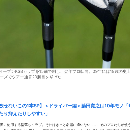
ープンKSBカップを15歳で制し、翌年プロ転向。09年には18歳の史
ターズでツアー通算20勝目を挙げた
放せないこの1本SP】＜ドライバー編＞藤田寛之は10年モノ「
たり抑えたりしやすい」
際に使用する型落ちクラブ。それはきっと名器に違いない……。そのプロたちが使