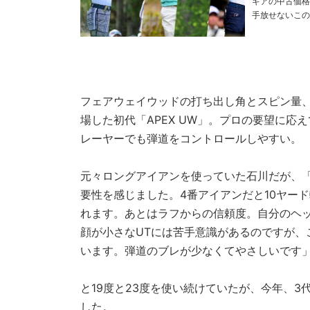
ギアの中古価格
手放せないこの1本』の拡大版をお届け! PH
フェアウェイウッドの打ち出し角とスピン量、
場した初代「APEX UW」。プロの要望に
レーヤーでも弾道をコントロールしやすい。
元々ロングアイアンを使っていた石川だが、「
要性を感じました。4番アイアンだと10ヤー
れます。あとはラフからの信頼度。自分のヘッ
顔が小さなUTには苦手意識があるのですが、
います。弾道のブレが少なくてやさしいです
と19度と23度を使い続けていたが、今年、3
した。