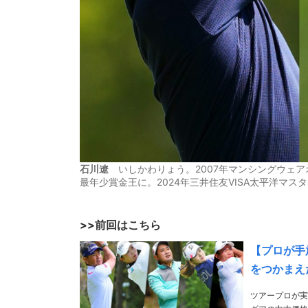
石川遼
いしかわりょう。2007年マンシングウェアオ
最年少賞金王に。2024年三井住友VISA太平洋マス
>>前回はこちら
【プロが手
をつかまえ
ツアープロが実