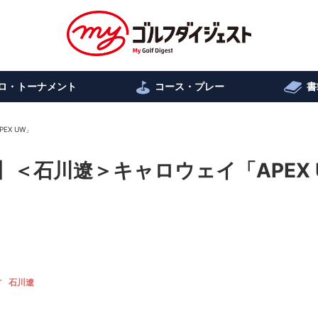
ロ・トーナメント
コース・プレー
書
EX UW」
】＜石川遼＞キャロウェイ「APEX 
古
石川遼