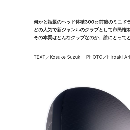
何かと話題のヘッド体積300㏄前後のミニド
どの人気で新ジャンルのクラブとして市民権
その本質はどんなクラブなのか、誰にとってど
TEXT／Kosuke Suzuki PHOTO／Hiroaki 