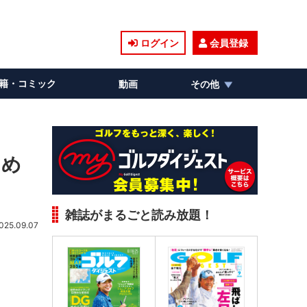
ログイン
会員登録
籍・コミック
動画
その他
ため
雑誌がまるごと読み放題！
025.09.07