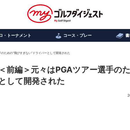
ロ・トーナメント
コース・プレー
書
手のための“飛びすぎない”ドライバーとして開発された
＜前編＞元々はPGAツアー選手の
ーとして開発された
2