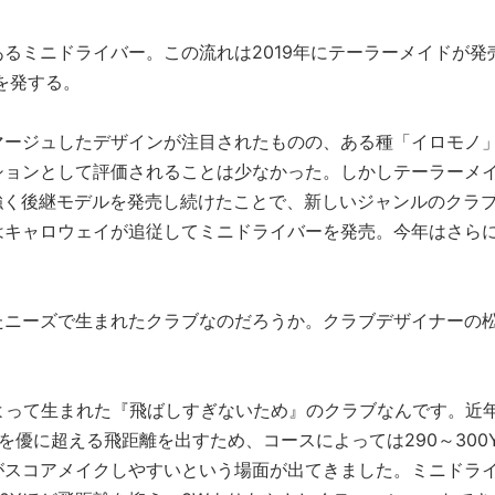
るミニドライバー。この流れは2019年にテーラーメイドが発
を発する。
マージュしたデザインが注目されたものの、ある種「イロモノ
ションとして評価されることは少なかった。しかしテーラーメ
と粘り強く後継モデルを発売し続けたことで、新しいジャンルのクラ
はキャロウェイが追従してミニドライバーを発売。今年はさら
たニーズで生まれたクラブなのだろうか。クラブデザイナーの
よって生まれた『飛ばしすぎないため』のクラブなんです。近
Yを優に超える飛距離を出すため、コースによっては290～300
がスコアメイクしやすいという場面が出てきました。ミニドラ