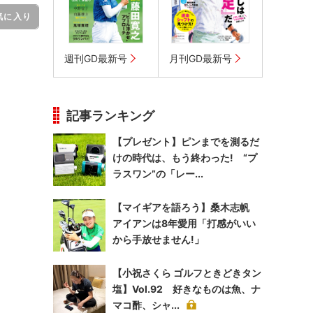
気に入り
週刊GD最新号
月刊GD最新号
。
記事ランキング
【プレゼント】ピンまでを測るだ
けの時代は、もう終わった! “プ
ラスワン”の「レー...
【マイギアを語ろう】桑木志帆
アイアンは8年愛用「打感がいい
から手放せません!」
【小祝さくら ゴルフときどきタン
塩】Vol.92 好きなものは魚、ナ
マコ酢、シャ...