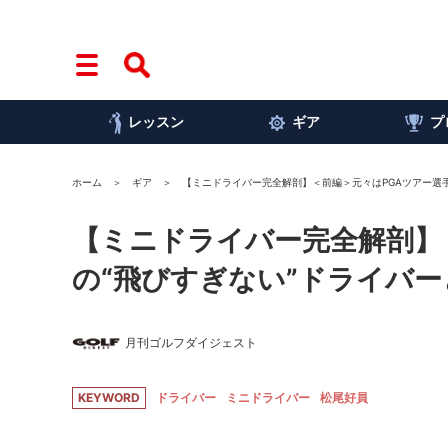
レッスン
ギア
プ
ホーム
ギア
【ミニドライバー完全解剖】＜前編＞元々はPGAツアー選
【ミニドライバー完全解剖】
の“飛びすぎない”ドライバ
月刊ゴルフダイジェスト
KEYWORD
ドライバー
ミニドライバー
松尾好員