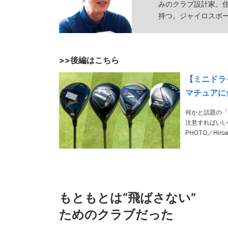
みのクラブ設計家。
持つ。ジャイロスポ
>>後編はこちら
【ミニドラ
マチュアに
何かと話題の「
注意すればいいのか?
PHOTO／Hiroak
1978年生……
もともとは“飛ばさない”
ためのクラブだった