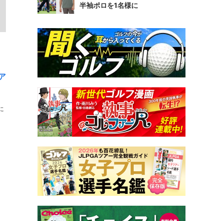
半袖ポロを1名様に
ア
に