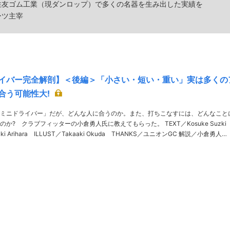
住友ゴム工業（現ダンロップ）で多くの名器を生み出した実績を
ーツ主宰
イバー完全解剖】＜後編＞「小さい・短い・重い」実は多くの
合う可能性大!
ミニドライバー」だが、どんな人に合うのか。また、打ちこなすには、どんなこと
 クラブフィッターの小倉勇人氏に教えてもらった。 TEXT／Kosuke Suzki
i Arihara ILLUST／Takaaki Okuda THANKS／ユニオンGC 解説／小倉勇人