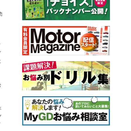
売
」
イ
ブ
に
松
年
Y
イ