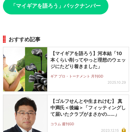
「マイギアを語ろう」バックナンバー
おすすめ記事
【マイギアを語ろう】河本結「10
本くらい削ってやっと理想のウェッ
ジにたどり着きました」
ギア プロ・トーナメント 月刊GD
2025.10.29
【ゴルフせんとや生まれけむ】 真
中満氏＜後編＞「フィッティングし
て届いたクラブがまさかの……」
コラム 週刊GD
2023.12.15