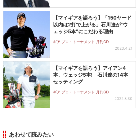
【マイギアを語ろう】「150ヤード
以内は2打で上がる」石川遼が“ウ
ェッジ5本”にこだわる理由
ギア プロ・トーナメント 月刊GD
2023.4.21
【マイギアを語ろう】アイアン4
本、ウェッジ5本! 石川遼の14本
セッティング
ギア プロ・トーナメント 月刊GD
2022.8.30
あわせて読みたい