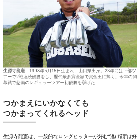
生源寺龍憲
1998年5月15日生まれ、山口県出身。23年には下部ツ
アーで2戦連続優勝をし、歴代最多賞金額で賞金王に輝く。今年の開
幕戦で悲願のレギュラーツアー初優勝を挙げた
つかまえにいかなくても
つかまってくれるヘッド
生源寺龍憲は、一般的なロングヒッターが好む“逃げ顔”は好