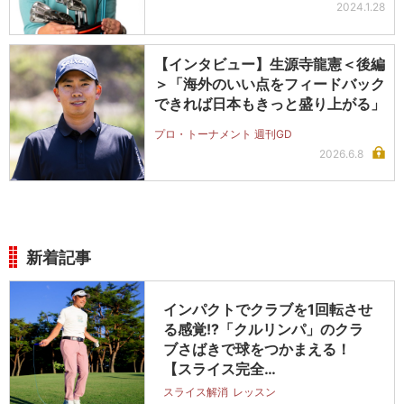
2024.1.28
【インタビュー】生源寺龍憲＜後編
＞「海外のいい点をフィードバック
できれば日本もきっと盛り上がる」
プロ・トーナメント 週刊GD
2026.6.8
新着記事
インパクトでクラブを1回転させ
る感覚!?「クルリンパ」のクラ
ブさばきで球をつかまえる！
【スライス完全…
スライス解消
レッスン