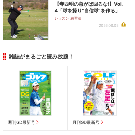
【寺西明の急がば回るな!】Vol.
4「球を操り”自信球”を作る」
レッスン
練習法
2026.08.05
雑誌がまるごと読み放題！
週刊GD最新号
月刊GD最新号