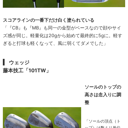
スコアラインの一番下だけ白く塗られている
「『CB』も『MB』も同一の金型がベースなので顔やサイ
ズ感が同じ。軽量化は20gから始めて最終的に5gに。軽す
ぎると打球も軽くなって、風に弱くてダメでした」
ウェッジ
藤本技工「101TW」
ソールのトップの
高さは念入りに調
整
「ソールの頂点（ト
ップ）は数ミリ単位