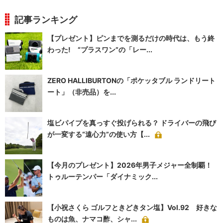
記事ランキング
【プレゼント】ピンまでを測るだけの時代は、もう終
わった! “プラスワン”の「レー...
ZERO HALLIBURTONの「ポケッタブル ランドリート
ート」（非売品）を...
塩ビパイプを真っすぐ投げられる？ ドライバーの飛び
が一変する“遠心力”の使い方【...
【今月のプレゼント】2026年男子メジャー全制覇！
トゥルーテンパー「ダイナミック...
【小祝さくら ゴルフときどきタン塩】Vol.92 好きな
ものは魚、ナマコ酢、シャ...