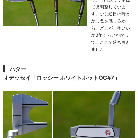
で微調整していま
す。少し逆目の時と
かに差を感じるか
ら、どこが一番いい
か3年くらいかかっ
て、ここで落ち着き
ました」
パター
オデッセイ「ロッシー ホワイトホットOG#7」