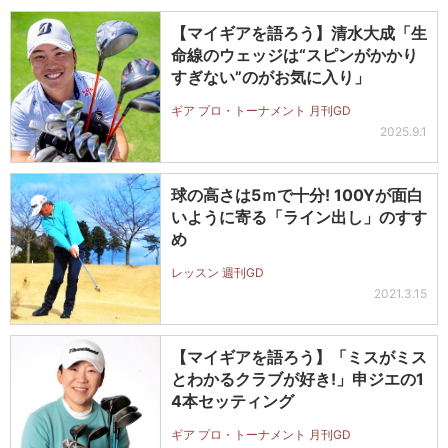
【マイギアを語ろう】清水大成「生
命線のウェッジは“スピンがかかり
すぎない”のがお気に入り」
ギア プロ・トーナメント 月刊GD
2025.9.1
球の高さは5ｍで十分! 100Yが面白
いように寄る「ライン出し」のすす
め
レッスン 週刊GD
2021.3.15
【マイギアを語ろう】「ミスがミス
とわかるクラブが好き!」申ジエの1
4本セッティング
ギア プロ・トーナメント 月刊GD