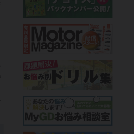
上
シ
ブ
軸
、
、
多