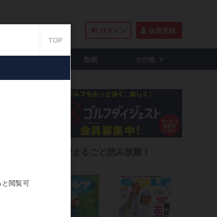
ログイン
会員登録
籍・コミック
動画
その他
ー
雑誌がまるごと読み放題！
021.04.25