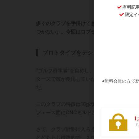
多くのクラブを手掛けてきた設計家・松尾好
つかない」。今回はコブラの『キング ラッド
プロトタイプをデシャンボーが使用
“ゴルフ科学者”を自称し、いまや世界一の飛
ターズで彼が使用していたプロトタイプドライ
だ。
このクラブの特徴は16gの固定ウェートと8
フェース面にCNCミルド加工を施し初速を引
さて、クラブ計測に入ろう。数値は実測した値に
とどちらも標準的で、スウィングウェートもD