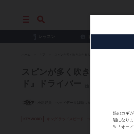
レッスン
ギア
プ
ホーム
ギア
スピンが多く吹き上がる人はコレ! コブラ『キング ラッド
スピンが多く吹き上がる人はコ
ド』ドライバー
松尾好員「ヘッドデータは嘘つかない」
KEYWORD
キング ラッドスピード
コブラ
ドライバー
ブライ