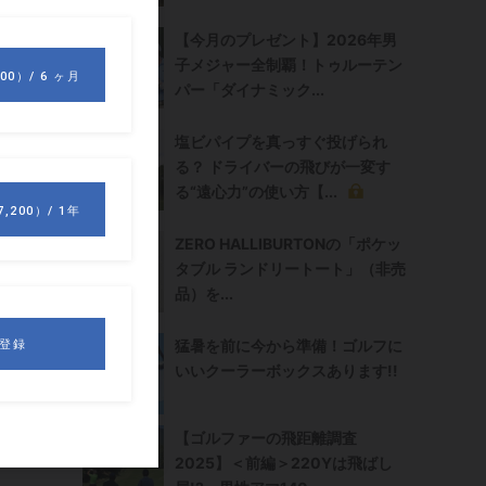
ン
【今月のプレゼント】2026年男
子メジャー全制覇！トゥルーテン
パー「ダイナミック...
塩ビパイプを真っすぐ投げられ
る？ ドライバーの飛びが一変す
る“遠心力”の使い方【...
ZERO HALLIBURTONの「ポケッ
タブル ランドリートート」（非売
品）を...
猛暑を前に今から準備！ゴルフに
いいクーラーボックスあります!!
【ゴルファーの飛距離調査
2025】＜前編＞220Yは飛ばし