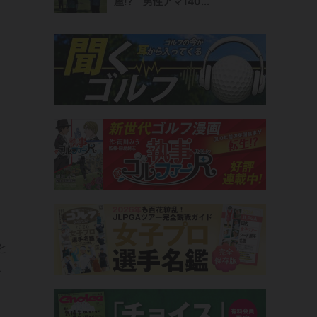
屋!? 男性アマ140...
と
こ