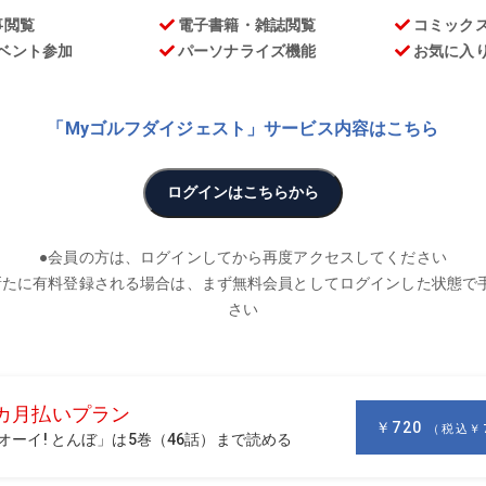
お
員氏が最新クラブを徹底的に計測・分析する「ヘッドデータは
スピード』ドライバーを取り上げる。
ばし屋としても知られるブライソン・デシャンボー。今年のマス
バーの市販モデルがこの『コブラ キング ラッドスピード』
gの可変ウェートで、ボール初速と低スピン性能をアップ。さら
き上げた。
なっている。クラブ長さが45.0インチ、クラブ重量は298.0
0.3と小さめなので、クラブの振りやすさの目安となるクラブ