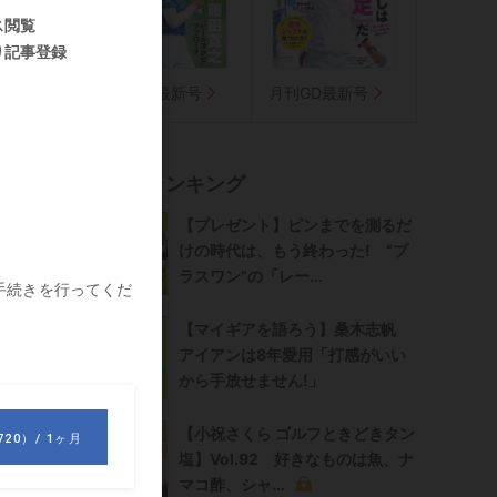
気に入り
嘘
週刊GD最新号
月刊GD最新号
記事ランキング
【プレゼント】ピンまでを測るだ
けの時代は、もう終わった! “プ
ラスワン”の「レー...
【マイギアを語ろう】桑木志帆
アイアンは8年愛用「打感がいい
に
から手放せません!」
【小祝さくら ゴルフときどきタン
塩】Vol.92 好きなものは魚、ナ
g
マコ酢、シャ...
慣