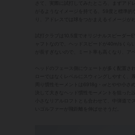
さて、実際に試打してみたところ、まずアド
がるようなイメージを持てる。59度と標準的
り、アドレスでは球をつかまえるイメージが
試打クラブは10.5度でオリジナルスピーダーEV
ャフトなので、ヘッドスピードが40m/sく
が長すぎないので、ミート率も高くなり、ア
ヘッドのフェース側にウェートが多く配置さ
ローではなくレベルにスウィングしやすく、
周り慣性モーメントは6918g・㎠とやや小
決して大きなヘッド慣性モーメントを狙った
小さなリアルロフトとも合わせて、中弾道で
いゴルファーが飛距離を伸ばせそうだ。