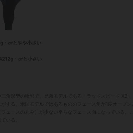
18g・㎠とやや小さい
4212g・㎠と小さい
三角形型の輪郭で、兄弟モデルである「ラッドスピード XB」
じがする。米国モデルではあるもののフェース角が1度オープン
（フェースの丸み）が少ない平らなフェース面になっている。
出ている。