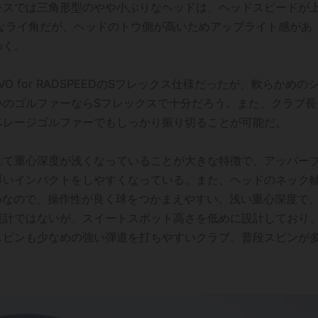
レスでは三角形型のやや小ぶりなヘッドは、ヘッドスピードが
なライ角だが、ヘッドのトウ側が高いためアップライト感があ
わく。
O for RADSPEEDのSフレックス仕様だったが、軟らかめの
らいのゴルファーならSフレックスで十分だろう。また、クラブ長
ベレージゴルファーでもしっかり振り切ることが可能だ。
れて重心深度が浅くなっていることが大きな特徴で、アッパー
厚いインパクトをしやすくなっている。また、ヘッドのネック
さめなので、操作性が良く球をつかまえやすい。浅い重心深度で
設計ではないが、スイートスポット高さを低めに設計しており
スピンも少なめの強い弾道を打ちやすいクラブ。普段スピンが