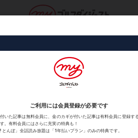
ロ・トーナメント
コース・プレー
書
スピード』ドライバー
レ! コブラ『キング ラッドスピ
2
ソン・デシャンボー
松尾好員