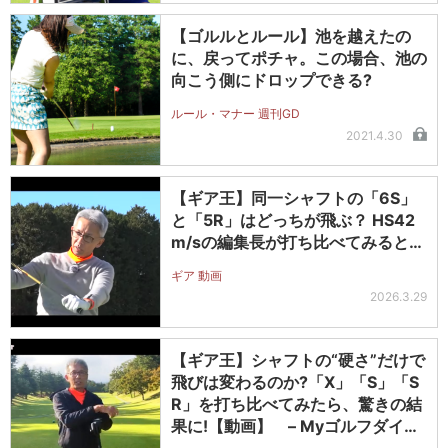
【ゴルルとルール】池を越えたの
に、戻ってポチャ。この場合、池の
向こう側にドロップできる?
ルール・マナー 週刊GD
2021.4.30
【ギア王】同一シャフトの「6S」
と「5R」はどっちが飛ぶ？ HS42
m/sの編集長が打ち比べてみると…
ギア 動画
2026.3.29
【ギア王】シャフトの“硬さ”だけで
飛びは変わるのか?「X」「S」「S
R」を打ち比べてみたら、驚きの結
果に!【動画】 – Myゴルフダイジ
ェスト