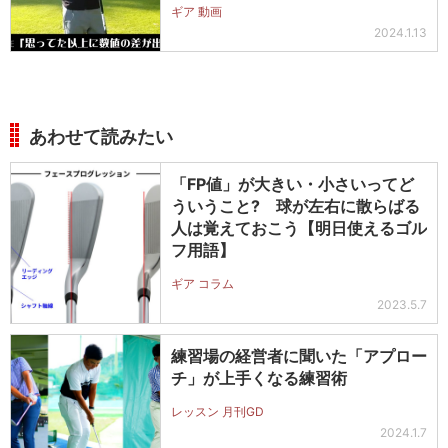
ギア 動画
2024.1.13
あわせて読みたい
「FP値」が大きい・小さいってど
ういうこと? 球が左右に散らばる
人は覚えておこう【明日使えるゴル
フ用語】
ギア コラム
2023.5.7
練習場の経営者に聞いた「アプロー
チ」が上手くなる練習術
レッスン 月刊GD
2024.1.7