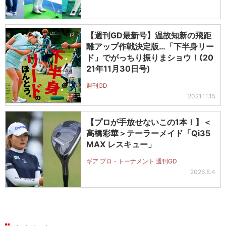
【週刊GD最新号】温故知新の飛距
離アップ作戦決定版…「下半身リー
ド」でがっちり振りまショウ！(20
21年11月30日号)
週刊GD
2021.11.15
【プロが手放せないこの1本！】＜
髙橋彩華＞テーラーメイド「Qi35
MAX レスキュー」
ギア プロ・トーナメント 週刊GD
2026.8.4