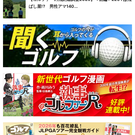
ばし屋!? 男性アマ140...