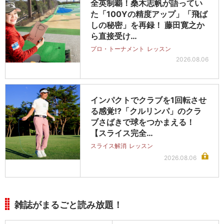
全英制覇！桑木志帆が語ってい
た「100Yの精度アップ」「飛ば
しの秘密」を再録！ 藤田寛之か
ら直接受け…
プロ・トーナメント
レッスン
2026.08.06
インパクトでクラブを1回転させ
る感覚!?「クルリンパ」のクラ
ブさばきで球をつかまえる！
【スライス完全…
スライス解消
レッスン
2026.08.06
雑誌がまるごと読み放題！