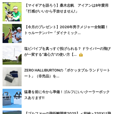
【マイギアを語ろう】桑木志帆 アイアンは8年愛用
「打感がいいから手放せません!」
【今月のプレゼント】2026年男子メジャー全制覇！
トゥルーテンパー「ダイナミック...
塩ビパイプを真っすぐ投げられる？ ドライバーの飛び
が一変する“遠心力”の使い方【...
ZERO HALLIBURTONの「ポケッタブル ランドリート
ート」（非売品）を...
猛暑を前に今から準備！ゴルフにいいクーラーボック
スあります!!
【ゴルファーの飛距離調査2025】＜前編＞220Yは飛