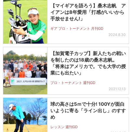
【マイギアを語ろう】桑木志帆 ア
イアンは8年愛用「打感がいいから
手放せません!」
ギア プロ・トーナメント 月刊GD
2024.8.30
【加賀電子カップ】新人たちの戦い
を制したのは18歳の桑木志帆。
「将来はアメリカで。でも大学の授
業にも出たい」
プロ・トーナメント 週刊GD
2021.12.13
球の高さは5ｍで十分! 100Yが面白
いように寄る「ライン出し」のすす
め
レッスン 週刊GD