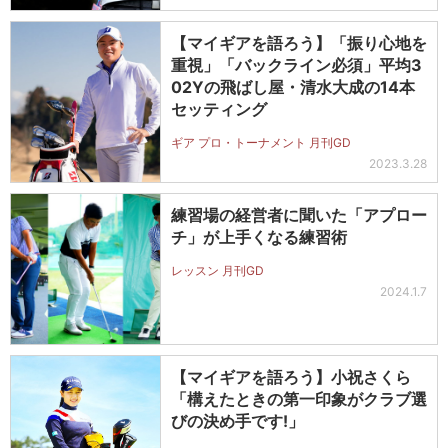
【マイギアを語ろう】「振り心地を
重視」「バックライン必須」平均3
02Yの飛ばし屋・清水大成の14本
セッティング
ギア プロ・トーナメント 月刊GD
2023.3.28
練習場の経営者に聞いた「アプロー
チ」が上手くなる練習術
レッスン 月刊GD
2024.1.7
【マイギアを語ろう】小祝さくら
「構えたときの第一印象がクラブ選
びの決め手です!」