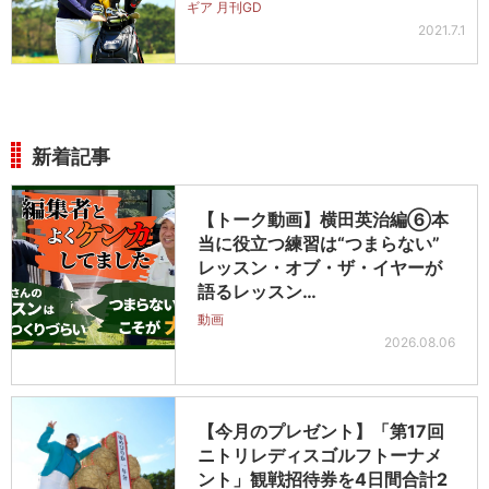
ギア 月刊GD
2021.7.1
新着記事
【トーク動画】横田英治編⑥本
当に役立つ練習は“つまらない”
レッスン・オブ・ザ・イヤーが
語るレッスン…
動画
2026.08.06
【今月のプレゼント】「第17回
ニトリレディスゴルフトーナメ
ント」観戦招待券を4日間合計2