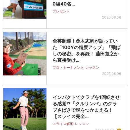
0組40名…
プレゼント
2026.08.06
全英制覇！桑木志帆が語ってい
た「100Yの精度アップ」「飛ば
しの秘密」を再録！ 藤田寛之か
ら直接受け…
プロ・トーナメント
レッスン
2026.08.06
インパクトでクラブを1回転させ
る感覚!?「クルリンパ」のクラ
ブさばきで球をつかまえる！
【スライス完全…
スライス解消
レッスン