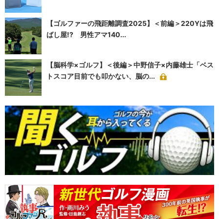
【ゴルファーの飛距離調査2025】＜前編＞220Yは飛
ばし屋!? 男性アマ140...
【脳科学×ゴルフ】＜後編＞中野信子×内藤雄士「ベス
トスコア目前でも叩かない、脳の...