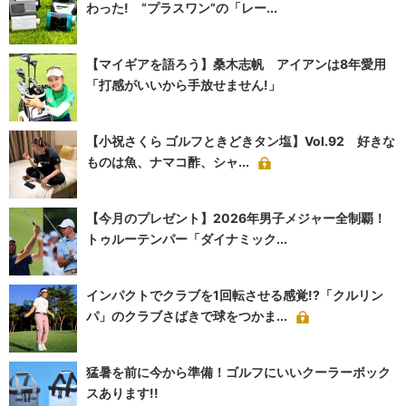
わった! “プラスワン”の「レー...
【マイギアを語ろう】桑木志帆 アイアンは8年愛用
「打感がいいから手放せません!」
【小祝さくら ゴルフときどきタン塩】Vol.92 好きな
ものは魚、ナマコ酢、シャ...
【今月のプレゼント】2026年男子メジャー全制覇！
トゥルーテンパー「ダイナミック...
インパクトでクラブを1回転させる感覚!?「クルリン
パ」のクラブさばきで球をつかま...
猛暑を前に今から準備！ゴルフにいいクーラーボック
スあります!!