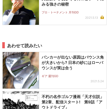
みる強さの秘密
プロ・トーナメント 月刊GD
2021.5.13
あわせて読みたい
バンカーが出ない原因はバウンス角
が大きいから? 日本の砂にはローバ
ウンスが実は合う
ギア 週刊GD
2021.5.24
不朽の名作ゴルフ漫画「天才伝説」
第2章、配信スタート! 第9話「ア
ウトドライブ」