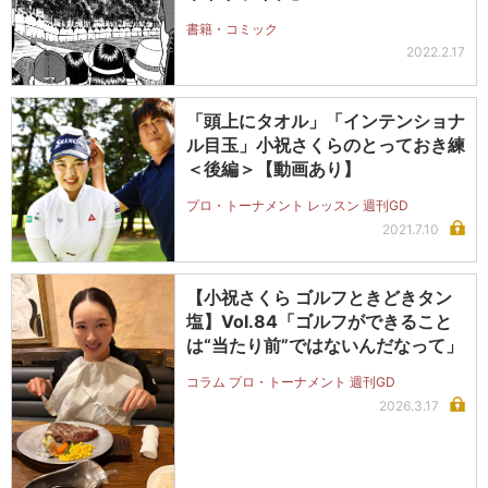
書籍・コミック
2022.2.17
「頭上にタオル」「インテンショナ
ル目玉」小祝さくらのとっておき練
＜後編＞【動画あり】
プロ・トーナメント レッスン 週刊GD
2021.7.10
【小祝さくら ゴルフときどきタン
塩】Vol.84「ゴルフができること
は“当たり前”ではないんだなって」
コラム プロ・トーナメント 週刊GD
2026.3.17