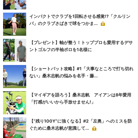
インパクトでクラブを1回転させる感覚!?「クルリン
パ」のクラブさばきで球をつかま...
【プレゼント】軸が整う！トッププロも愛用するデサ
ントゴルフの半袖ポロを1名様に
【ショートパット攻略】#1「大事なところで打ち切れ
ない」桑木志帆の悩みを名手・藤...
【マイギアを語ろう】桑木志帆 アイアンは8年愛用
「打感がいいから手放せません!」
【“残り100Y”に強くなる】#2「左奥」へのミスを防
ぐために桑木志帆が意識して...