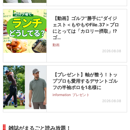
【動画】ゴルフ“勝手に”ダイジ
ェスト＜もやもやFile.37＞プロ
にとっては「カロリー摂取」!?
ゴ…
動画
2026.08.08
【プレゼント】軸が整う！トッ
ププロも愛用するデサントゴル
フの半袖ポロを1名様に
information
プレゼント
2026.08.08
雑誌がまるごと読み放題！