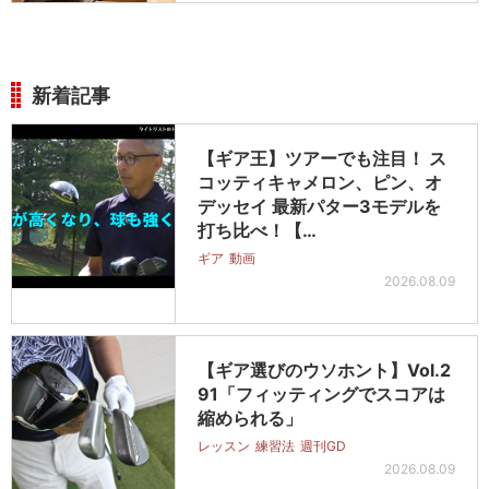
新着記事
【ギア王】ツアーでも注目！ ス
コッティキャメロン、ピン、オ
デッセイ 最新パター3モデルを
打ち比べ！【…
ギア
動画
2026.08.09
【ギア選びのウソホント】Vol.2
91「フィッティングでスコアは
縮められる」
レッスン
練習法
週刊GD
2026.08.09