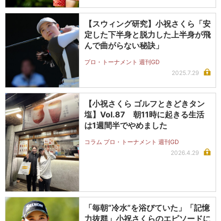
【スウィング研究】小祝さくら「安
定した下半身と脱力した上半身が飛
んで曲がらない秘訣」
プロ・トーナメント 週刊GD
2025.7.29
【小祝さくら ゴルフときどきタン
塩】Vol.87 朝11時に起きる生活
は1週間半でやめました
コラム プロ・トーナメント 週刊GD
2026.4.29
「毎朝“冷水”を浴びていた」「記憶
力抜群」小祝さくらのエピソードに