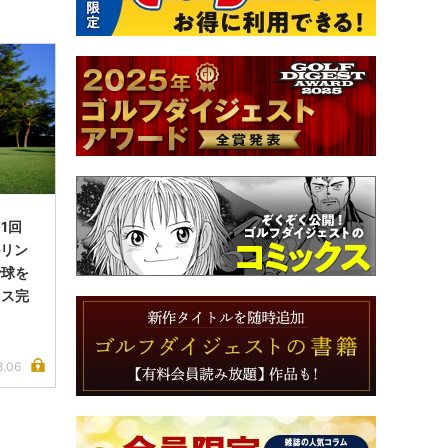
1回
ルリン
で球を
イス完
8.06