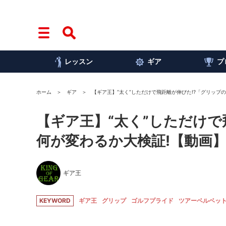
レッスン
ギア
プ
ホーム
ギア
【ギア王】“太く”しただけで飛距離が伸びた!?「グリップ
【ギア王】“太く”しただけで
何が変わるか大検証!【動画
ギア王
KEYWORD
ギア王
グリップ
ゴルフプライド
ツアーベルベッ