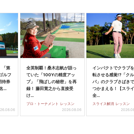
】「第
全英制覇！桑木志帆が語っ
インパクトでクラブを
スゴルフ
ていた「100Yの精度アッ
転させる感覚!?「ク
招待券
プ」「飛ばしの秘密」を再
パ」のクラブさばき
名…
録！ 藤田寛之から直接受
つかまえる！【スラ
け…
全…
プロ・トーナメント
レッスン
スライス解消
レッスン
26.08.06
2026.08.06
2026.0