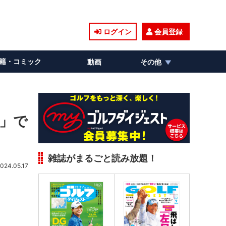
ログイン
会員登録
籍・コミック
動画
その他
さ」で
雑誌がまるごと読み放題！
024.05.17