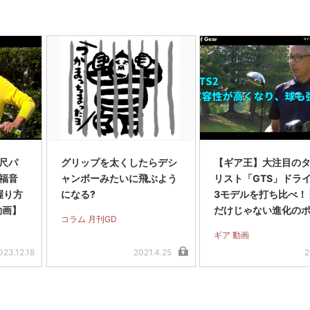
尺パ
グリップを太くしたらデシ
【ギア王】大注目の
福音
ャンボーみたいに飛ぶよう
リスト「GTS」ドラ
握り方
になる?
3モデルを打ち比べ！
動画】
だけじゃない進化の
コラム 月刊GD
トとは？【動画】
ギア 動画
023.12.18
2021.4.25
2