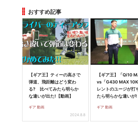
おすすめ記事
【ギア王】ティーの高さで
【ギア王】「Qi10 M
弾道、飛距離はどう変わ
vs「G430 MAX 1
る? 比べてみたら明らか
レントのユージが打
な違いが出た!【動画】
たら明らかな違いが!
画】
ギア 動画
ギア 動画
2024.8.8