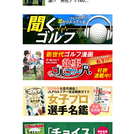
屋!? 男性アマ140...