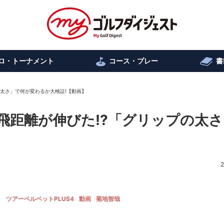
ロ・トーナメント
コース・プレー
書
の太さ」で何が変わるか大検証!【動画】
飛距離が伸びた!?「グリップの太
】
2
ト
ツアーベルベットPLUS4
動画
菊地智哉