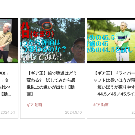
AX」
【ギア王】鉛で弾道はどう
【ギア王】ドライバ
0K」タ
変わる? 試してみたら想
ャフトは長いほうが飛
ち比べ
像以上の違いが出た!【動
短いほうが振りやす
【動
画】
44.5／45／45.5
の3種類を打ち比べて
ギア 動画
ギア 動画
ら…【動画】
2024.5.1
2024.9.10
2