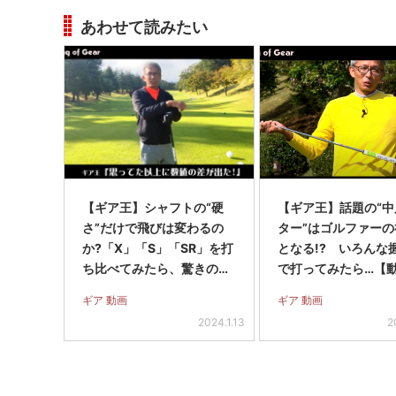
あわせて読みたい
【ギア王】シャフトの“硬
【ギア王】話題の“中
さ”だけで飛びは変わるの
ター”はゴルファーの
か?「X」「S」「SR」を打
となる!? いろんな
ち比べてみたら、驚きの結
で打ってみたら…【
果に!【動画】 – Myゴル
ギア 動画
ギア 動画
フダイジェスト
2024.1.13
2