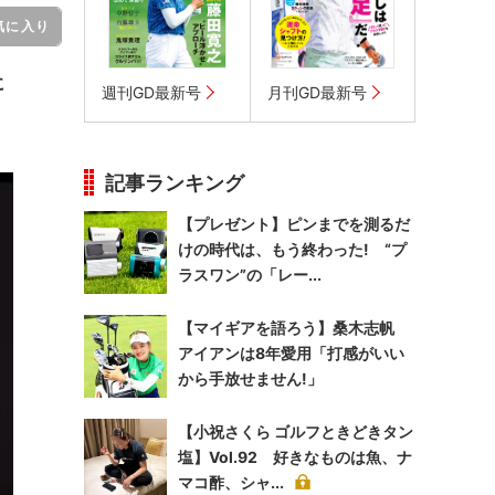
気に入り
に
週刊GD最新号
月刊GD最新号
記事ランキング
【プレゼント】ピンまでを測るだ
けの時代は、もう終わった! “プ
ラスワン”の「レー...
【マイギアを語ろう】桑木志帆
アイアンは8年愛用「打感がいい
から手放せません!」
【小祝さくら ゴルフときどきタン
塩】Vol.92 好きなものは魚、ナ
マコ酢、シャ...