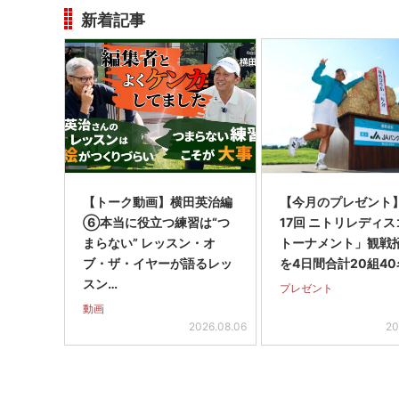
新着記事
【トーク動画】横田英治編
【今月のプレゼント
⑥本当に役立つ練習は“つ
17回 ニトリレディ
まらない” レッスン・オ
トーナメント」観戦
ブ・ザ・イヤーが語るレッ
を4日間合計20組40
スン…
プレゼント
動画
2026.08.06
20