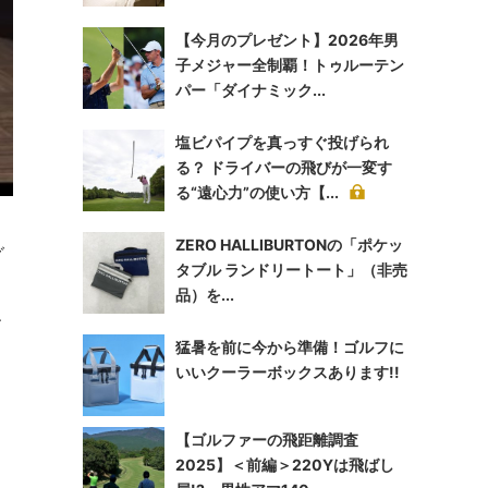
【今月のプレゼント】2026年男
子メジャー全制覇！トゥルーテン
パー「ダイナミック...
塩ビパイプを真っすぐ投げられ
る？ ドライバーの飛びが一変す
る“遠心力”の使い方【...
ZERO HALLIBURTONの「ポケッ
グ
タブル ランドリートート」（非売
く
品）を...
、
猛暑を前に今から準備！ゴルフに
いいクーラーボックスあります!!
【ゴルファーの飛距離調査
2025】＜前編＞220Yは飛ばし