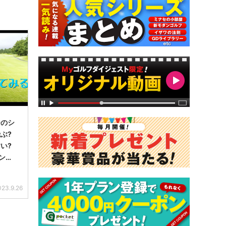
ーのシ
ぶ?
い?
インチ
みた
023.9.26