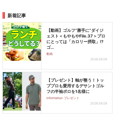
新着記事
【動画】ゴルフ“勝手に”ダイジ
ェスト＜もやもやFile.37＞プロ
にとっては「カロリー摂取」!?
ゴ…
動画
2026.08.08
【プレゼント】軸が整う！トッ
ププロも愛用するデサントゴル
フの半袖ポロを1名様に
information
プレゼント
2026.08.08