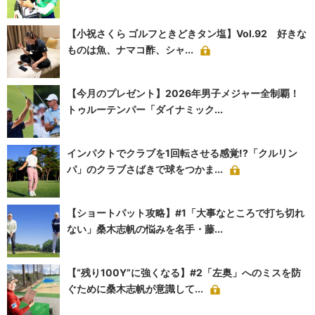
【小祝さくら ゴルフときどきタン塩】Vol.92 好きな
ものは魚、ナマコ酢、シャ...
【今月のプレゼント】2026年男子メジャー全制覇！
トゥルーテンパー「ダイナミック...
インパクトでクラブを1回転させる感覚!?「クルリン
パ」のクラブさばきで球をつかま...
【ショートパット攻略】#1「大事なところで打ち切れ
ない」桑木志帆の悩みを名手・藤...
【“残り100Y”に強くなる】#2「左奥」へのミスを防
ぐために桑木志帆が意識して...