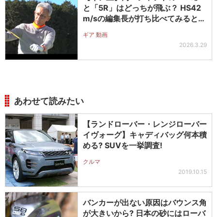
と「5R」はどっちが飛ぶ？ HS42
m/sの編集長が打ち比べてみると…
ギア 動画
2026.3.29
あわせて読みたい
【ランドローバー・レンジローバー
イヴォーグ】キャディバッグ何本積
める? SUVを一挙調査!
クルマ
2019.10.15
バンカーが出ない原因はバウンス角
が大きいから? 日本の砂にはローバ