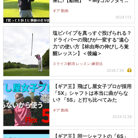
果に!【動画】 – Myゴルフダイジ
ェスト
ギア 動画
2024.1.13
塩ビパイプを真っすぐ投げられる？
ドライバーの飛びが一変する“遠心
力”の使い方【林由寿の伸びしろ覚
醒レッスン】＜後編＞
スライス解消 レッスン 練習法
2026.7.30
【ギア王】飛ばし屋女子プロが採用
「5X」シャフトは本当に曲がらな
い? 「5S」と打ち比べてみた
ギア 動画
2024.12.28
【ギア王】同一シャフトの「6S」