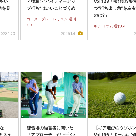
が多い
＜後編＞“ハイティーアッ
Vol.123「飛びの3要
角を見
プ打ち”はいいことづくめ
つ“打ち出し角”を左
のは?」
コース・プレー レッスン 週刊
GD
ギア コラム 週刊GD
2023.1.20
2025.1.4
くな
練習場の経営者に聞いた
【ギア選びのウソホ
ミスを
「アプローチ」が上手くな
Vol.196「ボールは“