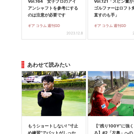
Vol.164 女子プロのアイ
Vol.121「スピン量
アンシャフトを参考にする
ゴルファーはロフト
のは注意が必要です
直すのも手」
ギア コラム 週刊GD
ギア コラム 週刊GD
2023.12.8
あわせて読みたい
もうショートしない! “寸止
【“残り100Y”に強
め練習”でパットがしっか
る】#2「左奥」への