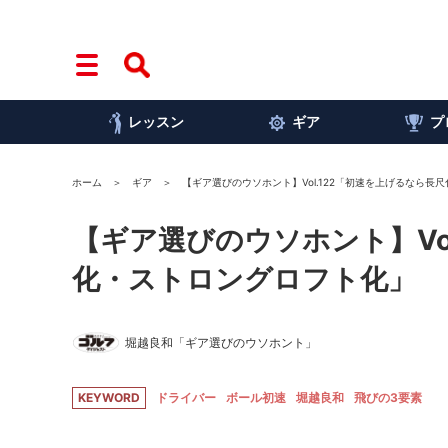
レッスン
ギア
プ
ホーム
ギア
【ギア選びのウソホント】Vol.122「初速を上げるなら
【ギア選びのウソホント】Vo
化・ストロングロフト化」
堀越良和「ギア選びのウソホント」
KEYWORD
ドライバー
ボール初速
堀越良和
飛びの3要素