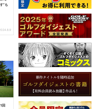
す”も
2024.8.9
1回