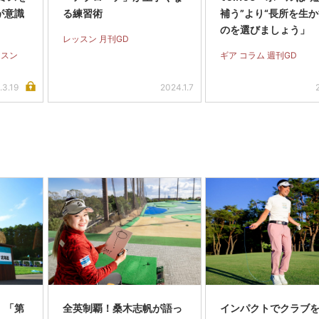
が意識
る練習術
補う”より“長所を生か
のを選びましょう」
レッスン 月刊GD
ッスン
ギア コラム 週刊GD
.3.19
2024.1.7
】「第
全英制覇！桑木志帆が語っ
インパクトでクラブを