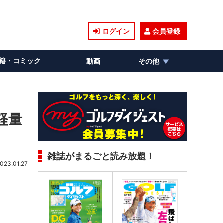
ログイン
会員登録
籍・コミック
動画
その他
軽量
雑誌がまるごと読み放題！
023.01.27