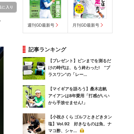
気に入り
イ
週刊GD最新号
月刊GD最新号
記事ランキング
【プレゼント】ピンまでを測るだ
けの時代は、もう終わった! “プ
ラスワン”の「レー...
【マイギアを語ろう】桑木志帆
アイアンは8年愛用「打感がいい
から手放せません!」
【小祝さくら ゴルフときどきタン
塩】Vol.92 好きなものは魚、ナ
マコ酢、シャ...