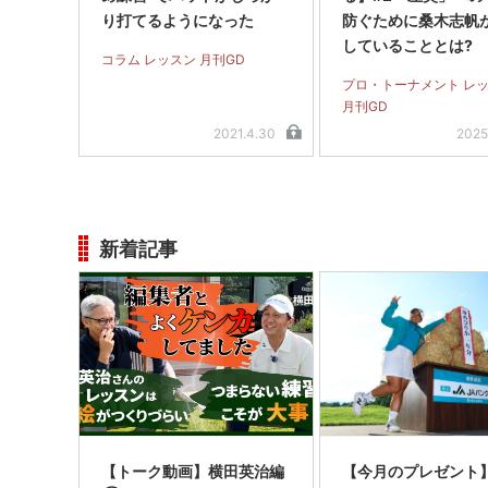
り打てるようになった
防ぐために桑木志帆
していることとは?
コラム レッスン 月刊GD
プロ・トーナメント レ
月刊GD
2021.4.30
2025
新着記事
【トーク動画】横田英治編
【今月のプレゼント