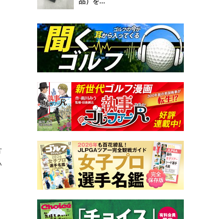
品）を...
方
い