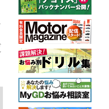
グ
で
ル