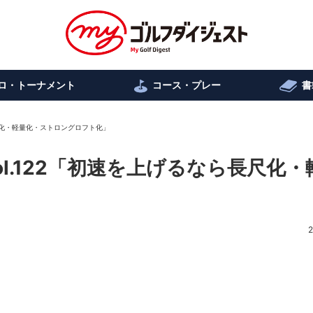
ロ・トーナメント
コース・プレー
書
長尺化・軽量化・ストロングロフト化」
l.122「初速を上げるなら長尺化・
2