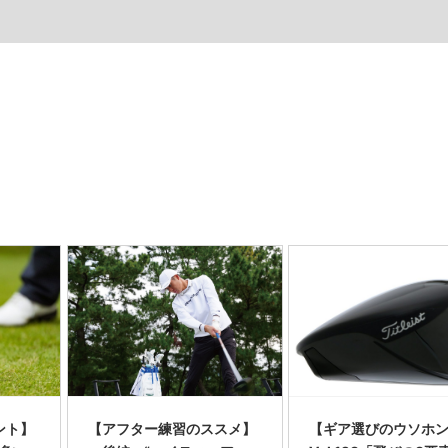
ント】
【アフター練習のススメ】
【ギア選びのウソホ