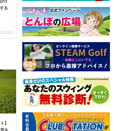
素の1
右する
2023.2.3
ント】
短所を