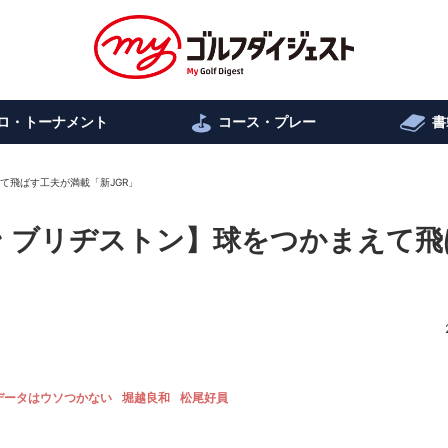
ロ・トーナメント
コース・プレー
書
まえて飛ばす工夫が満載「新JGR」
イアン ブリヂストン】球をつかまえて
データはウソつかない
堀越良和
松尾好員