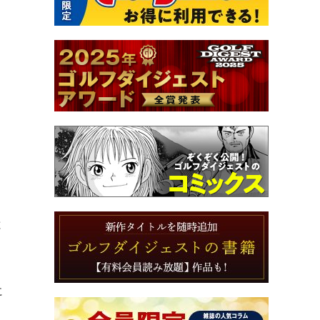
。
と
に