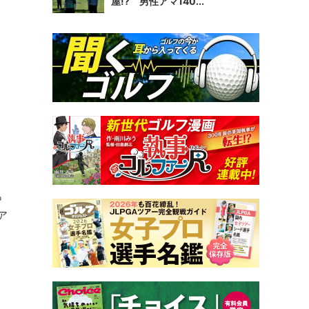
屋!? 男性アマ140...
っ
ア