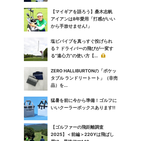
【マイギアを語ろう】桑木志帆
アイアンは8年愛用「打感がいい
から手放せません!」
塩ビパイプを真っすぐ投げられ
る？ ドライバーの飛びが一変す
る“遠心力”の使い方【...
ZERO HALLIBURTONの「ポケッ
タブル ランドリートート」（非売
品）を...
猛暑を前に今から準備！ゴルフに
いいクーラーボックスあります!!
【ゴルファーの飛距離調査
2025】＜前編＞220Yは飛ばし