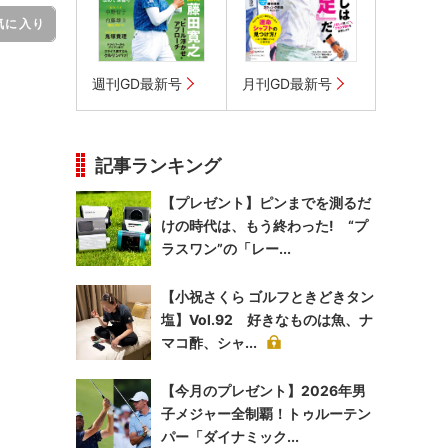
気に入り
週刊GD最新号
月刊GD最新号
記事ランキング
【プレゼント】ピンまでを測るだ
けの時代は、もう終わった! “プ
ラスワン”の「レー...
【小祝さくら ゴルフときどきタン
塩】Vol.92 好きなものは魚、ナ
マコ酢、シャ...
【今月のプレゼント】2026年男
子メジャー全制覇！トゥルーテン
パー「ダイナミック...