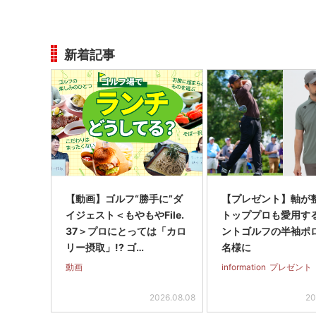
新着記事
【動画】ゴルフ“勝手に”ダ
【プレゼント】軸が
イジェスト＜もやもやFile.
トッププロも愛用す
37＞プロにとっては「カロ
ントゴルフの半袖ポ
リー摂取」!? ゴ…
名様に
動画
information
プレゼント
2026.08.08
20