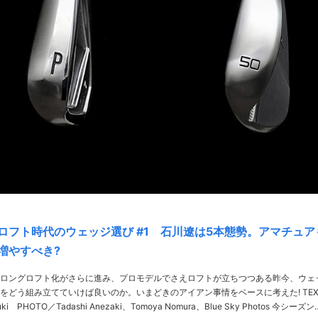
ロフト時代のウェッジ選び #1 石川遼は5本態勢。アマチュア
増やすべき?
ロングロフト化がさらに進み、プロモデルでさえロフトが立ちつつある昨今、ウェ
をどう組み立てていけば良いのか。いまどきのアイアン事情をベースに考えた! TEXT
i PHOTO／Tadashi Anezaki、Tomoya Nomura、Blue Sky Photos 今シーズン後