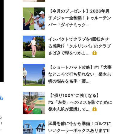
【今月のプレゼント】2026年男
子メジャー全制覇！トゥルーテン
パー「ダイナミック...
インパクトでクラブを1回転させ
る感覚!?「クルリンパ」のクラブ
さばきで球をつかま...
【ショートパット攻略】#1「大事
なところで打ち切れない」桑木志
帆の悩みを名手・藤...
【“残り100Y”に強くなる】
も
#2「左奥」へのミスを防ぐために
桑木志帆が意識して...
ッ
猛暑を前に今から準備！ゴルフに
いいクーラーボックスあります!!