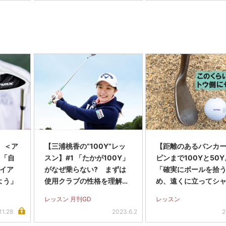
】＜ア
【三浦桃香の“100Y”レッ
【距離のあるバンカ
＞「自
スン】#1 「たかが100Y」
ピンまで100Yと50Y
アイア
がなぜ乗らない? まずは
「確実にボールを拾
よう」
使用クラブの性格を理解し
め、遠くに立ってシ
よう
フェース」高橋竜彦
レッスン 月刊GD
レッスン
11.28
2023.6.2
2