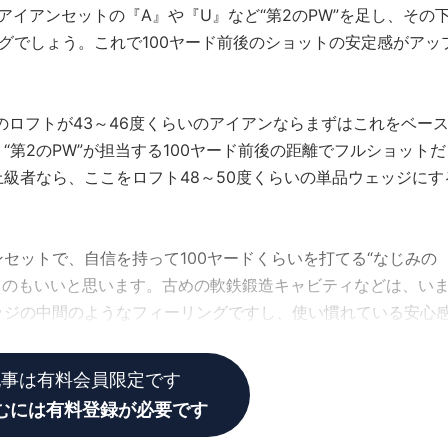
イアンセットの『A』や『U』など“第2のPW”を足し、その
グでしょう。これで100ヤード前後のショットの安定感がアッ
のロフトが43～46度くらいのアイアンならまずはこれをベー
第2のPW”が担当する100ヤード前後の距離でフルショットだ
級者なら、ここをロフト48～50度くらいの単品ウェッジにす
セットで、自信を持って100ヤードくらいを打てる“なじみの
使うのもいいと思います。古めの軟鉄鍛造キャビティなどは、い
ッジの中間のようなフィーリングですし、使い慣れている安心
記事は有料会員限定です
むには有料登録が必要です