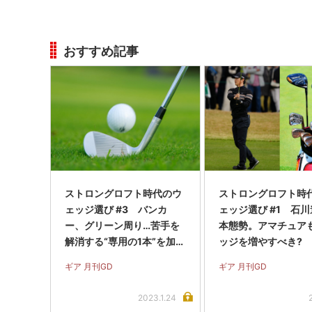
おすすめ記事
ストロングロフト時代のウ
ストロングロフト時
ェッジ選び #3 バンカ
ェッジ選び #1 石川
ー、グリーン周り…苦手を
本態勢。アマチュア
解消する“専用の1本”を加え
ッジを増やすべき?
てみよう
ギア 月刊GD
ギア 月刊GD
2023.1.24