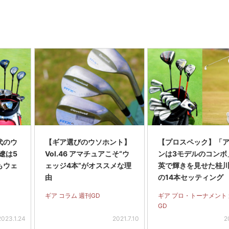
代のウ
【ギア選びのウソホント】
【プロスペック】「
遼は5
Vol.46 アマチュアこそ“ウ
ンは3モデルのコンボ
もウェ
ェッジ4本”がオススメな理
英で輝きを見せた桂
由
の14本セッティング
ギア コラム 週刊GD
ギア プロ・トーナメント
GD
2023.1.24
2021.7.10
2