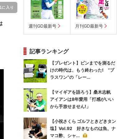
気に入り
は
週刊GD最新号
月刊GD最新号
記事ランキング
【プレゼント】ピンまでを測るだ
けの時代は、もう終わった! “プ
ラスワン”の「レー...
【マイギアを語ろう】桑木志帆
アイアンは8年愛用「打感がいい
から手放せません!」
【小祝さくら ゴルフときどきタン
塩】Vol.92 好きなものは魚、ナ
マコ酢、シャ...