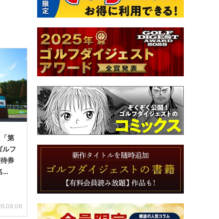
】「第
ゴルフ
招待券
名…
6.08.06