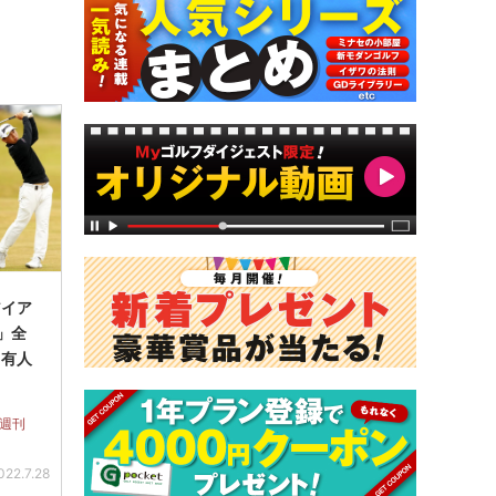
アイア
」全
川有人
 週刊
022.7.28