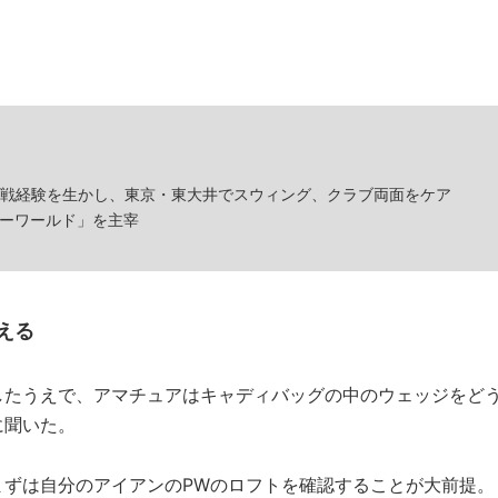
アイアンセットのPWを抜いて43……
ー参戦経験を生かし、東京・東大井でスウィング、クラブ両面をケア
ユーワールド」を主宰
える
したうえで、アマチュアはキャディバッグの中のウェッジをど
に聞いた。
まずは自分のアイアンのPWのロフトを確認することが大前提。