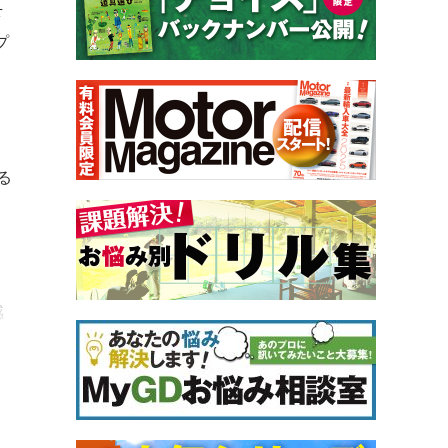
下
プ
ス
る
ま
感