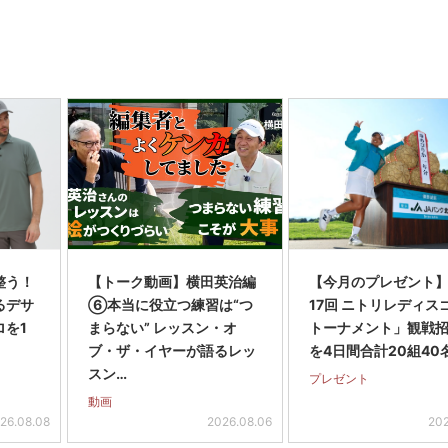
整う！
【トーク動画】横田英治編
【今月のプレゼント
るデサ
⑥本当に役立つ練習は“つ
17回 ニトリレディス
ロを1
まらない” レッスン・オ
トーナメント」観戦
ブ・ザ・イヤーが語るレッ
を4日間合計20組40
スン…
プレゼント
動画
26.08.08
2026.08.06
202