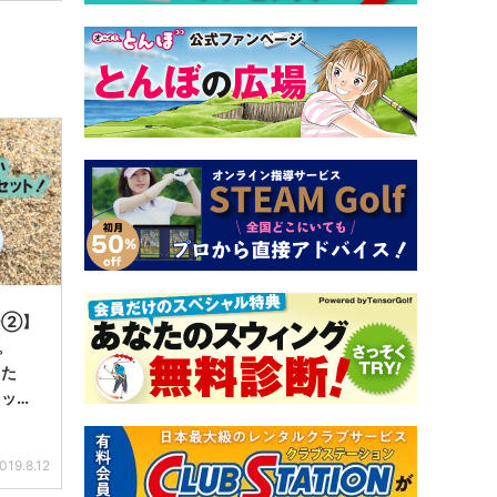
ー②】
。
うた
ャット
プロ
019.8.12