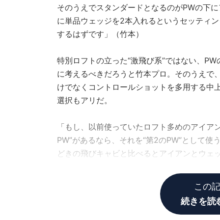
そのうえでスタンダードとなるのがPWの下にア
に単品ウェッジを2本入れるというセッティン
するはずです」（竹本）
特別ロフトの立った“激飛び系”ではない、PW
に考えるべきだろうと竹本プロ。そのうえで、“
けでなくコントロールショットを多用する中上
選択もアリだ。
「もし、以前使っていたロフト多めのアイアン
PW”があるなら、それを“第2のPW”として
どきの飛びキャビと比べるとアイアンとウェ
もあるなら理想的です」（竹本）
この
続きを読