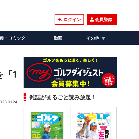
ログイン
会員登録
籍・コミック
動画
その他
を「1
雑誌がまるごと読み放題！
023.01.24