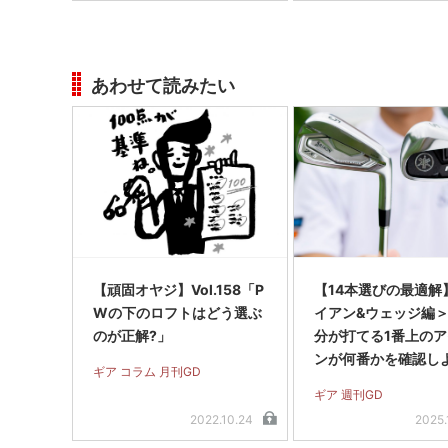
あわせて読みたい
【頑固オヤジ】Vol.158「P
【14本選びの最適解
Wの下のロフトはどう選ぶ
イアン&ウェッジ編
のが正解?」
分が打てる1番上の
ンが何番かを確認し
ギア コラム 月刊GD
ギア 週刊GD
2022.10.24
2025.