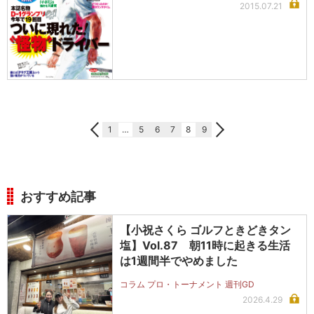
2015.07.21
1
…
5
6
7
8
9
おすすめ記事
【小祝さくら ゴルフときどきタン
塩】Vol.87 朝11時に起きる生活
は1週間半でやめました
コラム プロ・トーナメント 週刊GD
2026.4.29