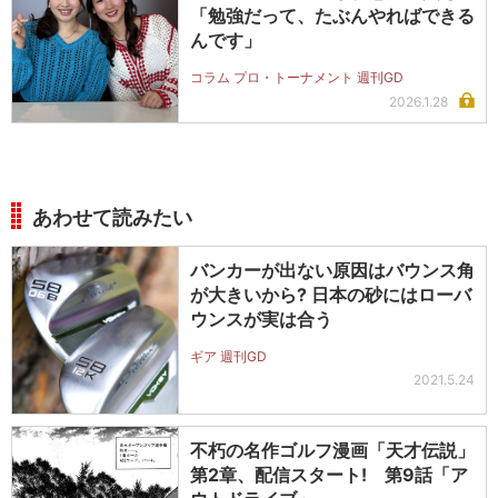
「勉強だって、たぶんやればできる
んです」
コラム プロ・トーナメント 週刊GD
2026.1.28
あわせて読みたい
バンカーが出ない原因はバウンス角
が大きいから? 日本の砂にはローバ
ウンスが実は合う
ギア 週刊GD
2021.5.24
不朽の名作ゴルフ漫画「天才伝説」
第2章、配信スタート! 第9話「ア