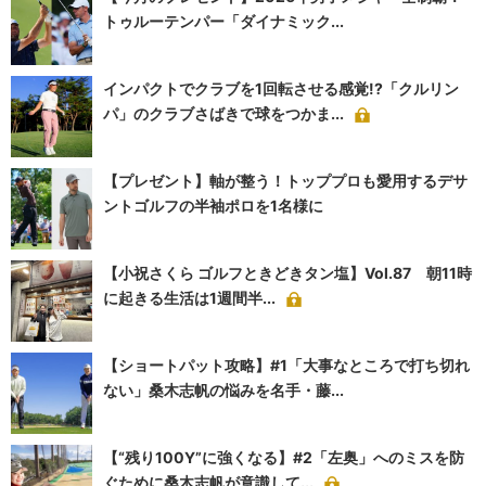
トゥルーテンパー「ダイナミック...
インパクトでクラブを1回転させる感覚!?「クルリン
パ」のクラブさばきで球をつかま...
【プレゼント】軸が整う！トッププロも愛用するデサ
ントゴルフの半袖ポロを1名様に
【小祝さくら ゴルフときどきタン塩】Vol.87 朝11時
に起きる生活は1週間半...
【ショートパット攻略】#1「大事なところで打ち切れ
ない」桑木志帆の悩みを名手・藤...
【“残り100Y”に強くなる】#2「左奥」へのミスを防
ぐために桑木志帆が意識して...