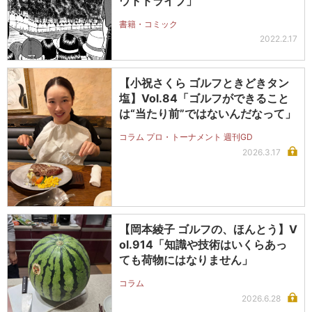
ウトドライブ」
書籍・コミック
2022.2.17
【小祝さくら ゴルフときどきタン
塩】Vol.84「ゴルフができること
は“当たり前”ではないんだなって」
コラム プロ・トーナメント 週刊GD
2026.3.17
【岡本綾子 ゴルフの、ほんとう】V
ol.914「知識や技術はいくらあっ
ても荷物にはなりません」
コラム
2026.6.28