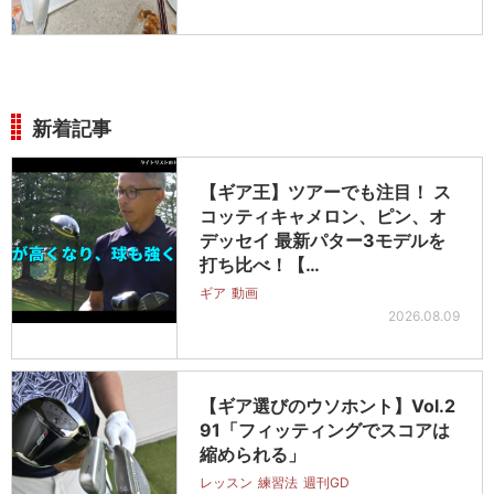
新着記事
【ギア王】ツアーでも注目！ ス
コッティキャメロン、ピン、オ
デッセイ 最新パター3モデルを
打ち比べ！【…
ギア
動画
2026.08.09
【ギア選びのウソホント】Vol.2
91「フィッティングでスコアは
縮められる」
レッスン
練習法
週刊GD