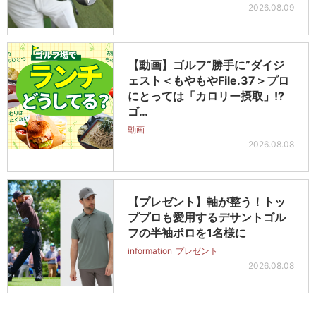
2026.08.09
【動画】ゴルフ“勝手に”ダイジ
ェスト＜もやもやFile.37＞プロ
にとっては「カロリー摂取」!?
ゴ…
動画
2026.08.08
【プレゼント】軸が整う！トッ
ププロも愛用するデサントゴル
フの半袖ポロを1名様に
information
プレゼント
2026.08.08