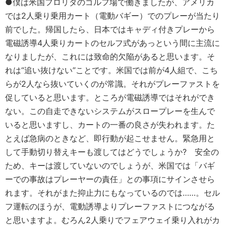
●僕は米国フロリダのゴルフ場で働きましたが、アメリカ
では2人乗り乗用カート（電動バギー）でのプレーが当たり
前でした。帰国したら、日本ではキャディ付きプレーから
電磁誘導4人乗りカートのセルフ式があっという間に主流に
なりましたが、これには致命的欠陥があると思います。そ
れは“追い抜けない”ことです。米国では前が4人組で、こち
らが2人なら抜いていくのが常識。それがプレーファストを
促していると思います。ところが電磁誘導ではそれができ
ない。この自走できないシステムがスロープレーを生んで
いると思いますし、カートの一番の良さが失われます。た
とえば急病のときなど、即行動が起こせません。緊急用と
して手動切り替えキーも渡してはどうでしょうか? 安全の
ため、キーは渡していないのでしょうが、米国では「バギ
ーでの事故はプレーヤーの責任」との事項にサインさせら
れます。それがまた抑止力にもなっているのでは……。セル
フ運転のほうが、電動誘導よりプレーファストにつながる
と思いますよ。むろん2人乗りでフェアウェイ乗り入れがカ