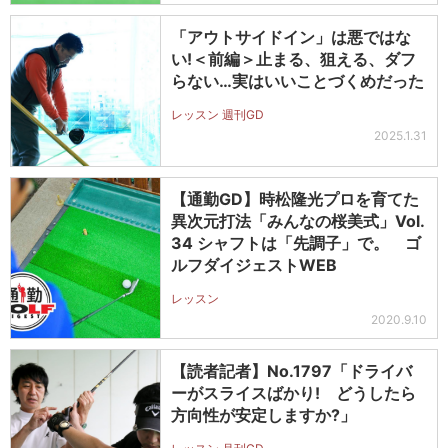
「アウトサイドイン」は悪ではな
い!＜前編＞止まる、狙える、ダフ
らない…実はいいことづくめだった
レッスン 週刊GD
2025.1.31
【通勤GD】時松隆光プロを育てた
異次元打法「みんなの桜美式」Vol.
34 シャフトは「先調子」で。 ゴ
ルフダイジェストWEB
レッスン
2020.9.10
【読者記者】No.1797「ドライバ
ーがスライスばかり! どうしたら
方向性が安定しますか?」