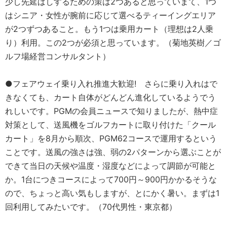
少し先延ばしするための策は2つあると思っていまて、1つ
はシニア・女性が腕前に応じて選べるティーイングエリア
が2つずつあること。もう1つは乗用カート（理想は2人乗
り）利用。この2つが必須と思っています。（菊地英樹／ゴ
ルフ場経営コンサルタント）
●フェアウェイ乗り入れ推進大歓迎! さらに乗り入れはで
きなくても、カート自体がどんどん進化しているようでう
れしいです。PGMの会員ニュースで知りましたが、熱中症
対策として、送風機をゴルフカートに取り付けた「クール
カート」を8月から順次、PGM62コースで運用するという
ことです。送風の強さは強、弱の2パターンから選ぶことが
できて当日の天候や温度・湿度などによって調節が可能と
か。1台につきコースによって700円～900円かかるそうな
ので、ちょっと高い気もしますが、とにかく暑い。まずは1
回利用してみたいです。（70代男性・東京都）