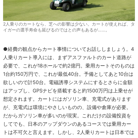
2人乗りのカートなら、芝への影響は少ない。カートが使えれば、タ
イガーの選手寿命も延びるのではとの声もあるが……。
●経費の観点からカート事情についてお話ししましょう。4
人乗りカート導入には、まずアスファルトのカート道路が
必要で、これが18ホールで約2億円。乗用カートそのものは
1台約150万円で、これが最低40台。予備としてあと10台は
欲しいので計50台。電磁誘導システムにするとさらに金額
はアップし、GPSナビを搭載すると約1500万円は上乗せが
想定されます。カートにはガソリン車、充電式があります
が、充電式は環境にやさしいものの、設備や倉庫が必要。
だからガソリン車が多いのが現実。これだけの設備投資を
してでも、日本のアップダウンのあるコースでは乗用カー
トは不可欠と言えます。しかし、2人乗りカートは日本では