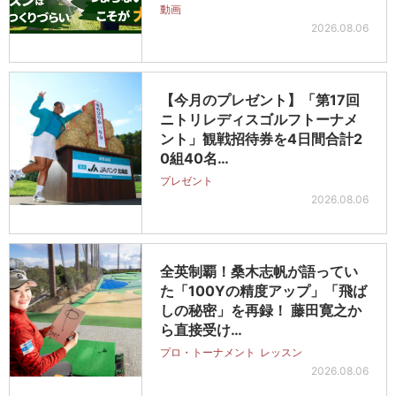
動画
2026.08.06
【今月のプレゼント】「第17回
ニトリレディスゴルフトーナメ
ント」観戦招待券を4日間合計2
0組40名…
プレゼント
2026.08.06
全英制覇！桑木志帆が語ってい
た「100Yの精度アップ」「飛ば
しの秘密」を再録！ 藤田寛之か
ら直接受け…
プロ・トーナメント
レッスン
2026.08.06