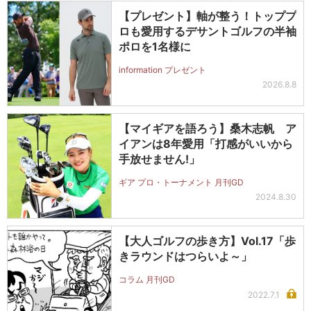
【プレゼント】軸が整う！トッププ
ロも愛用するデサントゴルフの半袖
ポロを1名様に
information プレゼント
2026.8.8
【マイギアを語ろう】桑木志帆 ア
イアンは8年愛用「打感がいいから
手放せません!」
ギア プロ・トーナメント 月刊GD
2024.8.30
【大人ゴルフの歩き方】Vol.17「歩
きラウンドはつらいよ～」
コラム 月刊GD
2022.7.1