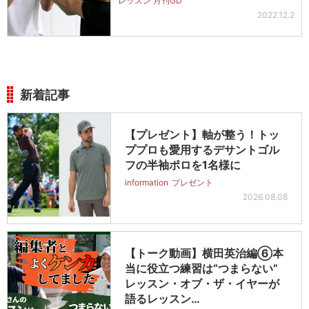
レッスン 月刊GD
2022.12.2
新着記事
【プレゼント】軸が整う！トッ
ププロも愛用するデサントゴル
フの半袖ポロを1名様に
information
プレゼント
2026.08.08
【トーク動画】横田英治編⑥本
当に役立つ練習は“つまらない”
レッスン・オブ・ザ・イヤーが
語るレッスン…