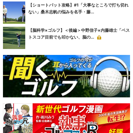
【ショートパット攻略】#1「大事なところで打ち切れ
ない」桑木志帆の悩みを名手・藤...
【脳科学×ゴルフ】＜後編＞中野信子×内藤雄士「ベス
トスコア目前でも叩かない、脳の...