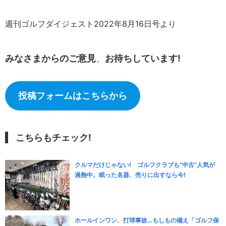
週刊ゴルフダイジェスト2022年8月16日号より
みなさまからのご意見
、
お待ちしています!
投稿フォームはこちらから
こちらもチェック!
クルマだけじゃない! ゴルフクラブも“中古”人気が
過熱中。眠った名器、売りに出すなら今!
ホールインワン、打球事故…もしもの備え「ゴルフ保