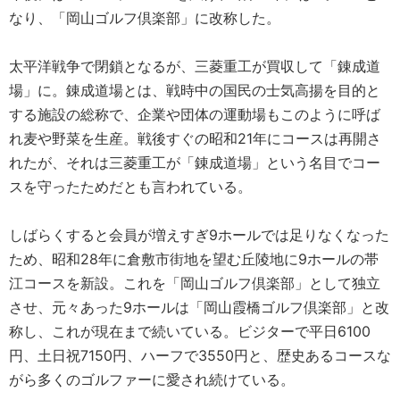
なり、「岡山ゴルフ倶楽部」に改称した。
太平洋戦争で閉鎖となるが、三菱重工が買収して「錬成道
場」に。錬成道場とは、戦時中の国民の士気高揚を目的と
する施設の総称で、企業や団体の運動場もこのように呼ば
れ麦や野菜を生産。戦後すぐの昭和21年にコースは再開さ
れたが、それは三菱重工が「錬成道場」という名目でコー
スを守ったためだとも言われている。
しばらくすると会員が増えすぎ9ホールでは足りなくなった
ため、昭和28年に倉敷市街地を望む丘陵地に9ホールの帯
江コースを新設。これを「岡山ゴルフ倶楽部」として独立
させ、元々あった9ホールは「岡山霞橋ゴルフ倶楽部」と改
称し、これが現在まで続いている。ビジターで平日6100
円、土日祝7150円、ハーフで3550円と、歴史あるコースな
がら多くのゴルファーに愛され続けている。