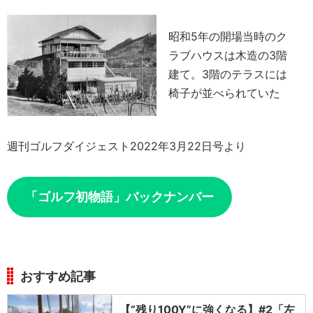
昭和5年の開場当時のク
ラブハウスは木造の3階
建て。3階のテラスには
椅子が並べられていた
週刊ゴルフダイジェスト2022年3月22日号より
「ゴルフ初物語」バックナンバー
おすすめ記事
【“残り100Y”に強くなる】#2「左