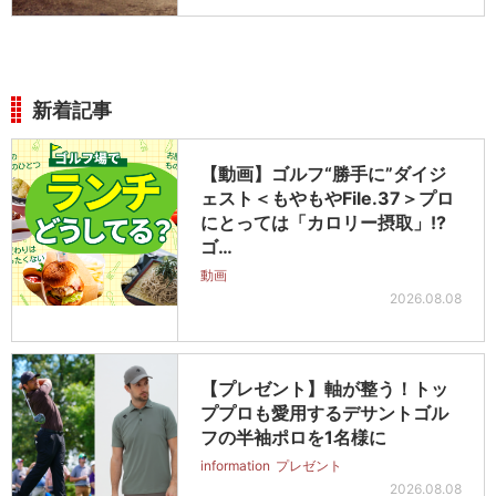
新着記事
【動画】ゴルフ“勝手に”ダイジ
ェスト＜もやもやFile.37＞プロ
にとっては「カロリー摂取」!?
ゴ…
動画
2026.08.08
【プレゼント】軸が整う！トッ
ププロも愛用するデサントゴル
フの半袖ポロを1名様に
information
プレゼント
2026.08.08