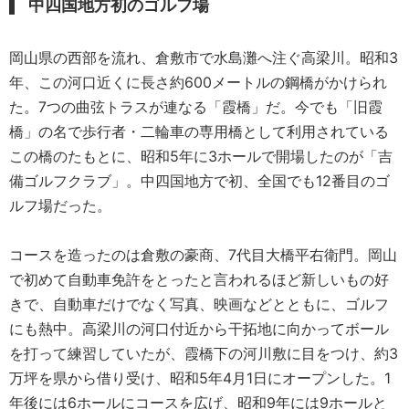
中四国地方初のゴルフ場
岡山県の西部を流れ、倉敷市で水島灘へ注ぐ高梁川。昭和3
年、この河口近くに長さ約600メートルの鋼橋がかけられ
た。7つの曲弦トラスが連なる「霞橋」だ。今でも「旧霞
橋」の名で歩行者・二輪車の専用橋として利用されている
この橋のたもとに、昭和5年に3ホールで開場したのが「吉
備ゴルフクラブ」。中四国地方で初、全国でも12番目のゴ
ルフ場だった。
コースを造ったのは倉敷の豪商、7代目大橋平右衛門。岡山
で初めて自動車免許をとったと言われるほど新しいもの好
きで、自動車だけでなく写真、映画などとともに、ゴルフ
にも熱中。高梁川の河口付近から干拓地に向かってボール
を打って練習していたが、霞橋下の河川敷に目をつけ、約3
万坪を県から借り受け、昭和5年4月1日にオープンした。1
年後には6ホールにコースを広げ、昭和9年には9ホールと