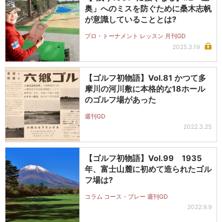
奥」へのミスを防ぐために桑木志帆
が意識していることとは?
プロ・トーナメント レッスン 月刊GD
2025.3.19
【ゴルフ初物語】Vol.81 かつて多
摩川の河川敷に本格的な18ホール
のゴルフ場があった
週刊GD
2022.3.25
【ゴルフ初物語】Vol.99 1935
年、富士山麓に初めて造られたゴル
フ場は?
コラム コース・プレー 週刊GD
2022.9.9