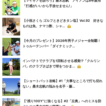
【マイギアを語ろう】桑木志帆 アイアンは8年愛用
「打感がいいから手放せません!」
【小祝さくら ゴルフときどきタン塩】Vol.92 好きな
ものは魚、ナマコ酢、シャ...
【今月のプレゼント】2026年男子メジャー全制覇！
トゥルーテンパー「ダイナミック...
インパクトでクラブを1回転させる感覚!?「クルリン
パ」のクラブさばきで球をつかま...
【ショートパット攻略】#1「大事なところで打ち切れ
ない」桑木志帆の悩みを名手・藤...
【“残り100Y”に強くなる】#2「左奥」へのミスを防