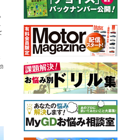
あ
し
て
さ
効
く