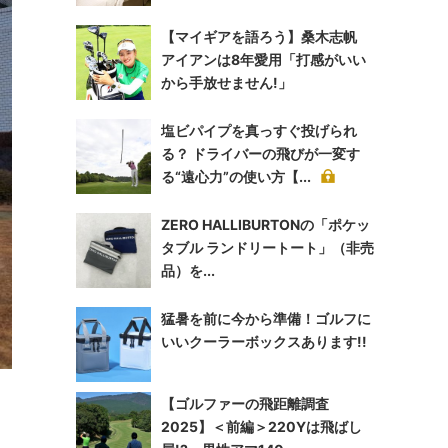
【マイギアを語ろう】桑木志帆
アイアンは8年愛用「打感がいい
から手放せません!」
塩ビパイプを真っすぐ投げられ
る？ ドライバーの飛びが一変す
る“遠心力”の使い方【...
ZERO HALLIBURTONの「ポケッ
タブル ランドリートート」（非売
品）を...
猛暑を前に今から準備！ゴルフに
いいクーラーボックスあります!!
【ゴルファーの飛距離調査
2025】＜前編＞220Yは飛ばし