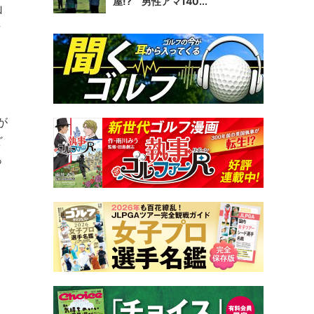
屋!? 男性アマ140...
山
話
が
ど
っ
。
、