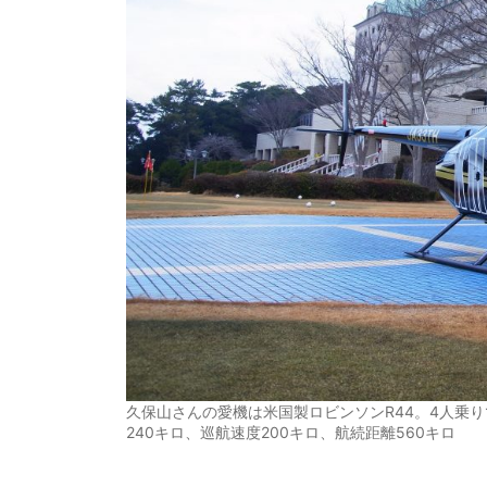
久保山さんの愛機は米国製ロビンソンR44。4人乗り
240キロ、巡航速度200キロ、航続距離560キロ