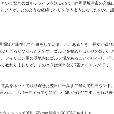
うという驚きのゴルフライフを送るのは、静岡県焼津市の久保
どというが、どのような経緯でヘリを使うようになったのか。
1週間ほど滞在して仕事をしていました。あるとき、長女が遊び
遊ぶところがなかったんです。ゴルフを始めたばかりの娘が、
と、フィリピン軍の基地内にゴルフ場があることがわかり、行
いて教わりましたが、そのときは何となく7番アイアンが打て
、道具をネットで取り寄せた翌日に千葉まで飛んで初ラウンド
と言われ、『バーディってなに!?』と聞いたほどです。それ以来
度のウェッジで60球、夜は練習場で500球打ちました。