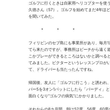
ゴルフに行くときは自家用ヘリコプターを使
久徳さん（57）。ゴルフを始めてまだ4年ほ
を聞いてみた。
＊ ＊ ＊
フィリピンのセブ島にも事業所があり、毎月
てら来たのですが、事務所はビーチから遠く
こかプレーができるところはないかと調べる
てみました。ビクターというレッスンプロが
て、ドライバーも当たったんですね。
帰国後、友人に「ゴルフに行こう」と誘われ
パー5を3オン1パットにしたら「バーディ」
面白くなり“ゴルフの病気”にかかりました。
それからの8カ月間、朝は52度、56度、60