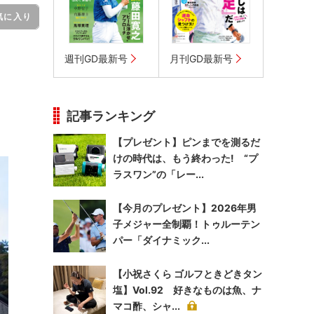
気に入り
週刊GD最新号
月刊GD最新号
記事ランキング
【プレゼント】ピンまでを測るだ
けの時代は、もう終わった! “プ
ラスワン”の「レー...
【今月のプレゼント】2026年男
子メジャー全制覇！トゥルーテン
パー「ダイナミック...
【小祝さくら ゴルフときどきタン
塩】Vol.92 好きなものは魚、ナ
マコ酢、シャ...