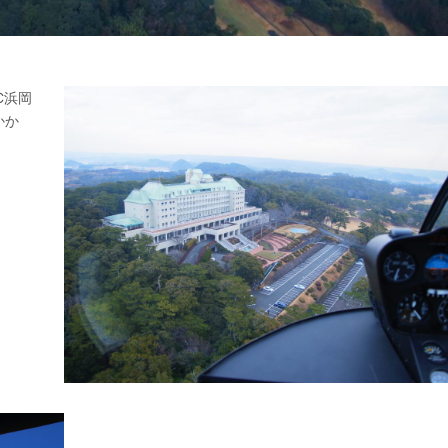
C浜岡
かか