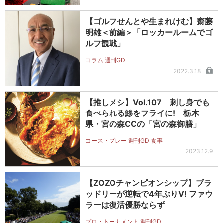
【ゴルフせんとや生まれけむ】齋藤
明雄＜前編＞「ロッカールームでゴ
ルフ観戦」
コラム 週刊GD
2022.3.18
【推しメシ】Vol.107 刺し身でも
食べられる鯵をフライに! 栃木
県・宮の森CCの「宮の森御膳」
コース・プレー 週刊GD 食事
2023.12.9
【ZOZOチャンピオンシップ】ブラ
ッドリーが逆転で4年ぶりV! ファウ
ラーは復活優勝ならず
プロ・トーナメント 週刊GD