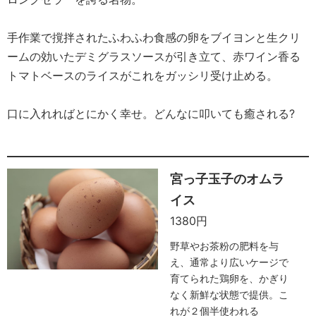
手作業で撹拌されたふわふわ食感の卵をブイヨンと生クリ
ームの効いたデミグラスソースが引き立て、赤ワイン香る
トマトベースのライスがこれをガッシリ受け止める。
口に入れればとにかく幸せ。どんなに叩いても癒される?
宮っ子玉子のオムラ
イス
1380円
野草やお茶粉の肥料を与
え、通常より広いケージで
育てられた鶏卵を、かぎり
なく新鮮な状態で提供。こ
れが２個半使われる