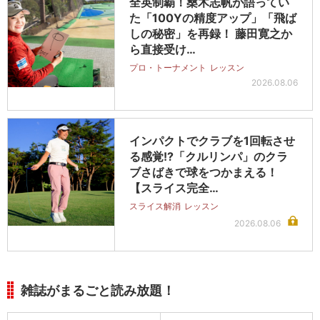
全英制覇！桑木志帆が語ってい
た「100Yの精度アップ」「飛ば
しの秘密」を再録！ 藤田寛之か
ら直接受け…
プロ・トーナメント
レッスン
2026.08.06
インパクトでクラブを1回転させ
る感覚!?「クルリンパ」のクラ
ブさばきで球をつかまえる！
【スライス完全…
スライス解消
レッスン
2026.08.06
雑誌がまるごと読み放題！