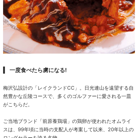
一度食べたら虜になる!
梅沢弘設計の「レイクランドCC」。日光連山を遠望する自
然豊かな丘陵コースで、多くのゴルファーに愛される一皿
がこちらだ。
ご当地ブランド「前原養鶏場」の鶏卵が使われたオムライ
スは、99年頃に当時の支配人が考案して以来、20年以上の
ロングセラーを誇る名物。