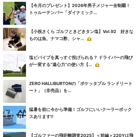
【今月のプレゼント】2026年男子メジャー全制覇！
トゥルーテンパー「ダイナミック...
【小祝さくら ゴルフときどきタン塩】Vol.92 好きな
ものは魚、ナマコ酢、シャ...
塩ビパイプを真っすぐ投げられる？ ドライバーの飛び
が一変する“遠心力”の使い方【...
ZERO HALLIBURTONの「ポケッタブル ランドリート
ート」（非売品）を...
猛暑を前に今から準備！ゴルフにいいクーラーボック
スあります!!
【ゴルファーの飛距離調査2025】＜前編＞220Yは飛