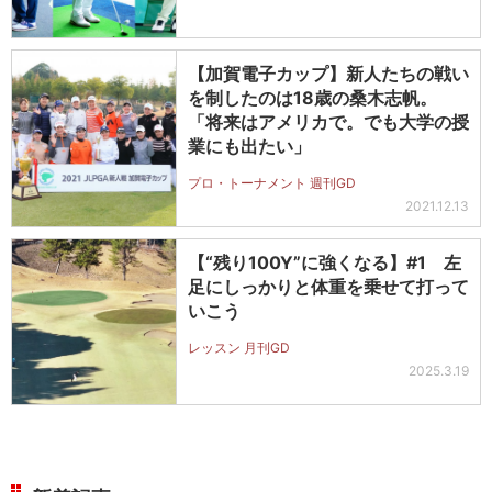
【加賀電子カップ】新人たちの戦い
を制したのは18歳の桑木志帆。
「将来はアメリカで。でも大学の授
業にも出たい」
プロ・トーナメント 週刊GD
2021.12.13
【“残り100Y”に強くなる】#1 左
足にしっかりと体重を乗せて打って
いこう
レッスン 月刊GD
2025.3.19