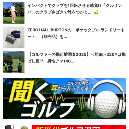
インパクトでクラブを1回転させる感覚!?「クルリン
パ」のクラブさばきで球をつかま...
ZERO HALLIBURTONの「ポケッタブル ランドリート
ート」（非売品）を...
【ゴルファーの飛距離調査2025】＜前編＞220Yは飛
ばし屋!? 男性アマ140...