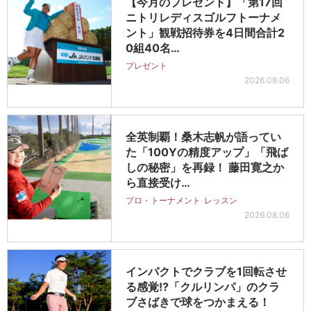
【今月のプレゼント】「第17回
ニトリレディスゴルフトーナメ
ント」観戦招待券を4日間合計2
0組40名…
プレゼント
2026.08.06
全英制覇！桑木志帆が語ってい
た「100Yの精度アップ」「飛ば
しの秘密」を再録！ 藤田寛之か
ら直接受け…
プロ・トーナメント
レッスン
2026.08.06
インパクトでクラブを1回転させ
る感覚!?「クルリンパ」のクラ
ブさばきで球をつかまえる！