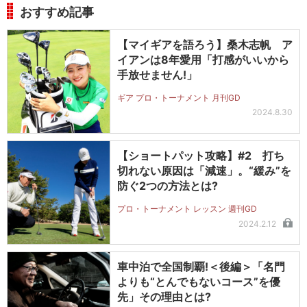
おすすめ記事
【マイギアを語ろう】桑木志帆 ア
イアンは8年愛用「打感がいいから
手放せません!」
ギア プロ・トーナメント 月刊GD
2024.8.30
【ショートパット攻略】#2 打ち
切れない原因は「減速」。“緩み”を
防ぐ2つの方法とは?
プロ・トーナメント レッスン 週刊GD
2024.2.12
車中泊で全国制覇!＜後編＞「名門
よりも“とんでもないコース”を優
先」その理由とは?