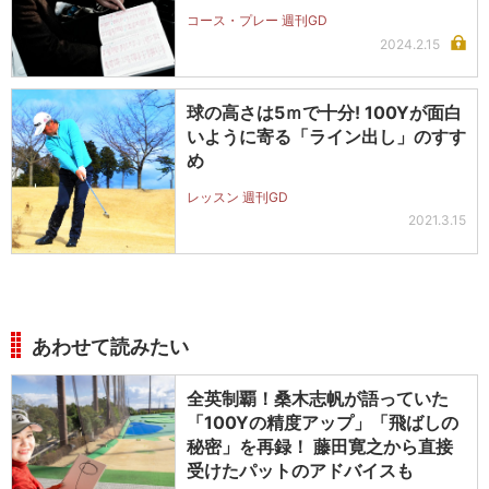
コース・プレー 週刊GD
2024.2.15
球の高さは5ｍで十分! 100Yが面白
いように寄る「ライン出し」のすす
め
レッスン 週刊GD
2021.3.15
あわせて読みたい
全英制覇！桑木志帆が語っていた
「100Yの精度アップ」「飛ばしの
秘密」を再録！ 藤田寛之から直接
受けたパットのアドバイスも