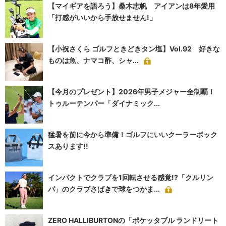
【マイギアを語ろう】桑木志帆 アイアンは8年愛用
「打感がいいから手放せません!」
【小祝さくら ゴルフときどきタン塩】Vol.92 好きな
ものは魚、ナマコ酢、シャ...
【今月のプレゼント】2026年男子メジャー全制覇！
トゥルーテンパー「ダイナミック...
猛暑を前に今から準備！ゴルフにいいクーラーボック
スあります!!
インパクトでクラブを1回転させる感覚!?「クルリン
パ」のクラブさばきで球をつかま...
ZERO HALLIBURTONの「ポケッタブル ランドリート