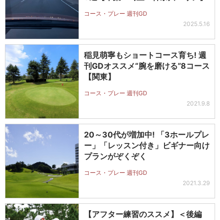
コース・プレー 週刊GD
2025.5.16
稲見萌寧もショートコース育ち! 週
刊GDオススメ“腕を磨ける”8コース
【関東】
コース・プレー 週刊GD
2021.9.8
20～30代が増加中! 「3ホールプレ
ー」「レッスン付き」ビギナー向け
プランがぞくぞく
コース・プレー 週刊GD
2021.3.29
【アフター練習のススメ】＜後編