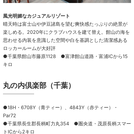
風光明媚なカジュアルリゾート
晴天時は富士山や伊豆諸島を望む爽快感たっぷりの絶景が
楽しめる。2020年にクラブハウスを建て替え。館山の海を
思わせる内装を意識した空間や白を基調とした清潔感ある
ロッカールームが大好評
●千葉県館山市藤原1128 ●富津館山道路・富浦ICから15
キロ
丸の内倶楽部（千葉）
●18H・6708Y（青ティー）、4843Y（赤ティー）・
Par72
●千葉県長生郡長柄町力丸354 ●圏央道・茂原長柄スマー
トICから2キロ