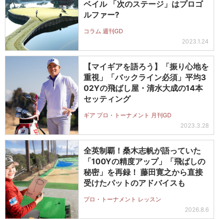
ベイル 「次のステージ」はプロゴ
ルファー?
コラム 週刊GD
2023.1.24
【マイギアを語ろう】「振り心地を
重視」「バックライン必須」平均3
02Yの飛ばし屋・清水大成の14本
セッティング
ギア プロ・トーナメント 月刊GD
2023.3.28
全英制覇！桑木志帆が語っていた
「100Yの精度アップ」「飛ばしの
秘密」を再録！ 藤田寛之から直接
受けたパットのアドバイスも
プロ・トーナメント レッスン
2026.8.6