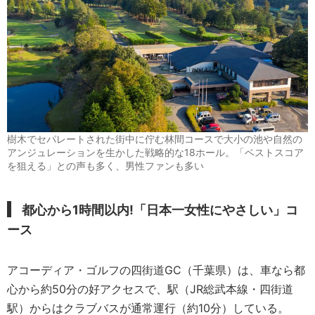
樹木でセパレートされた街中に佇む林間コースで大小の池や自然の
アンジュレーションを生かした戦略的な18ホール。「ベストスコア
を狙える」との声も多く、男性ファンも多い
都心から1時間以内!「日本一女性にやさしい」コ
ース
アコーディア・ゴルフの四街道GC（千葉県）は、車なら都
心から約50分の好アクセスで、駅（JR総武本線・四街道
駅）からはクラブバスが通常運行（約10分）している。