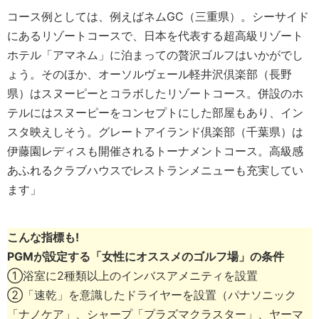
コース例としては、例えばネムGC（三重県）。シーサイド
にあるリゾートコースで、日本を代表する超高級リゾート
ホテル「アマネム」に泊まっての贅沢ゴルフはいかがでし
ょう。そのほか、オーソルヴェール軽井沢倶楽部（長野
県）はスヌーピーとコラボしたリゾートコース。併設のホ
テルにはスヌーピーをコンセプトにした部屋もあり、イン
スタ映えしそう。グレートアイランド倶楽部（千葉県）は
伊藤園レディスも開催されるトーナメントコース。高級感
あふれるクラブハウスでレストランメニューも充実してい
ます」
こんな指標も!
PGMが設定する「女性にオススメのゴルフ場」の条件
①浴室に2種類以上のインバスアメニティを設置
②「速乾」を意識したドライヤーを設置（パナソニック
「ナノケア」、シャープ「プラズマクラスター」、ヤーマ