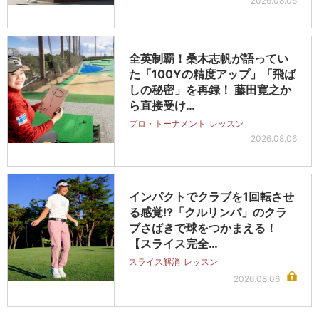
2026.08.06
全英制覇！桑木志帆が語ってい
た「100Yの精度アップ」「飛ば
しの秘密」を再録！ 藤田寛之か
ら直接受け…
プロ・トーナメント
レッスン
2026.08.06
インパクトでクラブを1回転させ
る感覚!?「クルリンパ」のクラ
ブさばきで球をつかまえる！
【スライス完全…
スライス解消
レッスン
2026.08.06