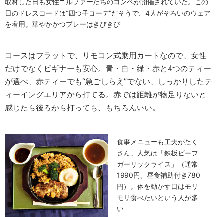
取材した日も女性ゴルファーたちのコンペが開催されていた。この
日のドレスコードは“四つ子コーデ”だそうで、4人がそろいのウェア
を着用。華やかかつプレーはきびきび
コースはフラットで、リモコン式乗用カートなので、女性
だけでなくビギナーも安心。青・白・緑・赤と4つのティー
が選べ、赤ティーでも“急ごしらえ”でない、しっかりしたテ
ィーイングエリアから打てる。赤では距離が物足りないと
感じたら後ろから打っても、もちろんいい。
食事メニューも工夫がたく
さん。人気は「鉄板ビーフ
ガーリックライス」（通常
1990円、昼食補助付き780
円）。体を動かす日はモリ
モリ食べたいという人が多
い