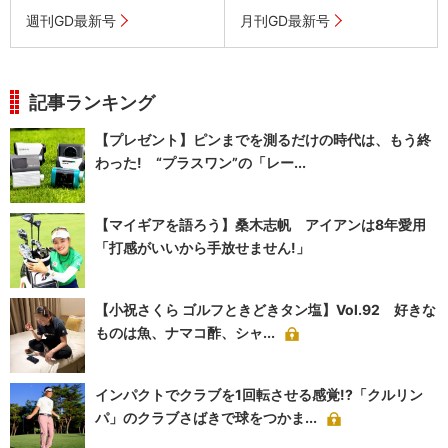
週刊GD最新号
月刊GD最新号
記事ランキング
【プレゼント】ピンまでを測るだけの時代は、もう終
わった! “プラスワン”の「レー...
【マイギアを語ろう】桑木志帆 アイアンは8年愛用
「打感がいいから手放せません!」
【小祝さくら ゴルフときどきタン塩】Vol.92 好きな
ものは魚、ナマコ酢、シャ...
インパクトでクラブを1回転させる感覚!?「クルリン
パ」のクラブさばきで球をつかま...