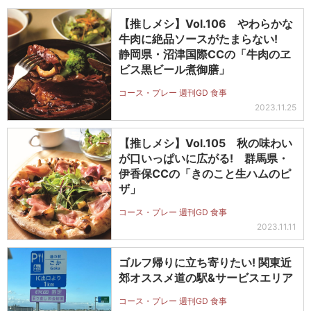
【推しメシ】Vol.106 やわらかな
牛肉に絶品ソースがたまらない!
静岡県・沼津国際CCの「牛肉のヱ
ビス黒ビール煮御膳」
コース・プレー 週刊GD 食事
2023.11.25
【推しメシ】Vol.105 秋の味わい
が口いっぱいに広がる! 群馬県・
伊香保CCの「きのこと生ハムのピ
ザ」
コース・プレー 週刊GD 食事
2023.11.11
ゴルフ帰りに立ち寄りたい! 関東近
郊オススメ道の駅&サービスエリア
コース・プレー 週刊GD 食事