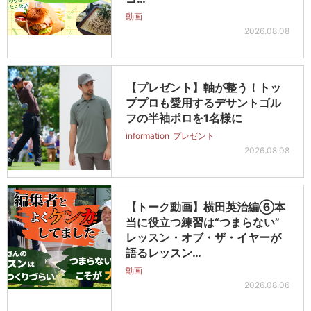
動画
2026.08.08
【プレゼント】軸が整う！トッ
ププロも愛用するデサントゴル
フの半袖ポロを1名様に
information
プレゼント
2026.08.08
【トーク動画】横田英治編⑥本
当に役立つ練習は“つまらない”
レッスン・オブ・ザ・イヤーが
語るレッスン…
動画
2026.08.06