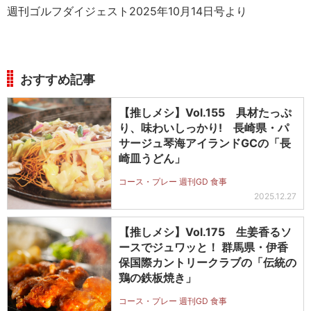
週刊ゴルフダイジェスト2025年10月14日号より
おすすめ記事
【推しメシ】Vol.155 具材たっぷ
り、味わいしっかり! 長崎県・パ
サージュ琴海アイランドGCの「長
崎皿うどん」
コース・プレー 週刊GD 食事
2025.12.27
【推しメシ】Vol.175 生姜香るソ
ースでジュワッと！ 群馬県・伊香
保国際カントリークラブの「伝統の
鶏の鉄板焼き」
コース・プレー 週刊GD 食事