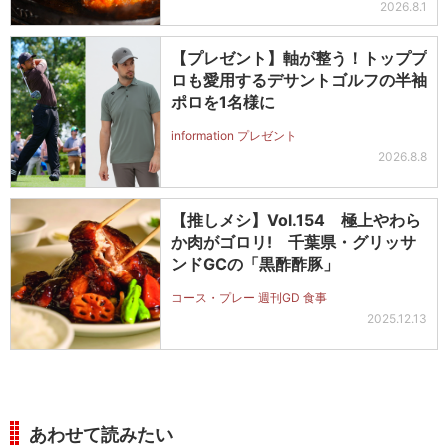
2026.8.1
【プレゼント】軸が整う！トッププ
ロも愛用するデサントゴルフの半袖
ポロを1名様に
information プレゼント
2026.8.8
【推しメシ】Vol.154 極上やわら
か肉がゴロリ! 千葉県・グリッサ
ンドGCの「黒酢酢豚」
コース・プレー 週刊GD 食事
2025.12.13
あわせて読みたい