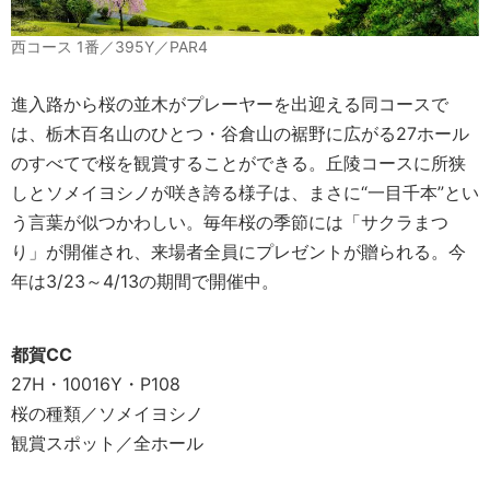
西コース 1番／395Y／PAR4
進入路から桜の並木がプレーヤーを出迎える同コースで
は、栃木百名山のひとつ・谷倉山の裾野に広がる27ホール
のすべてで桜を観賞することができる。丘陵コースに所狭
しとソメイヨシノが咲き誇る様子は、まさに“一目千本”とい
う言葉が似つかわしい。毎年桜の季節には「サクラまつ
り」が開催され、来場者全員にプレゼントが贈られる。今
年は3/23～4/13の期間で開催中。
都賀CC
27H・10016Y・P108
桜の種類／ソメイヨシノ
観賞スポット／全ホール