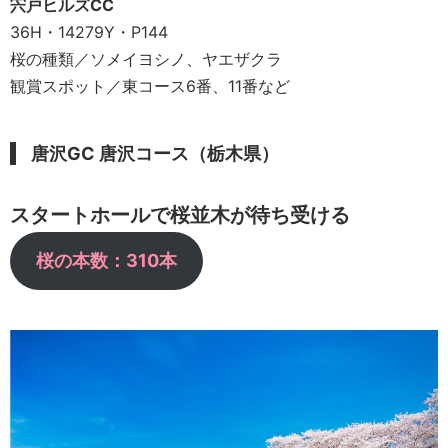
宍戸ヒルズCC
36H・14279Y・P144
桜の種類／ソメイヨシノ、ヤエザクラ
観賞スポット／東コース6番、11番など
唐沢GC 唐沢コース（栃木県）
スタートホールで桜並木が待ち受ける
桜の本数：310本