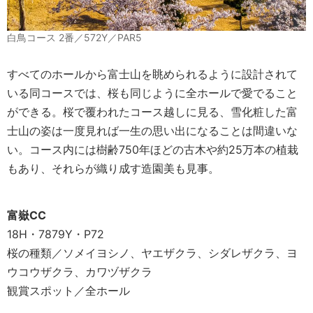
白鳥コース 2番／572Y／PAR5
すべてのホールから富士山を眺められるように設計されて
いる同コースでは、桜も同じように全ホールで愛でること
ができる。桜で覆われたコース越しに見る、雪化粧した富
士山の姿は一度見れば一生の思い出になることは間違いな
い。コース内には樹齢750年ほどの古木や約25万本の植栽
もあり、それらが織り成す造園美も見事。
富嶽CC
18H・7879Y・P72
桜の種類／ソメイヨシノ、ヤエザクラ、シダレザクラ、ヨ
ウコウザクラ、カワヅザクラ
観賞スポット／全ホール