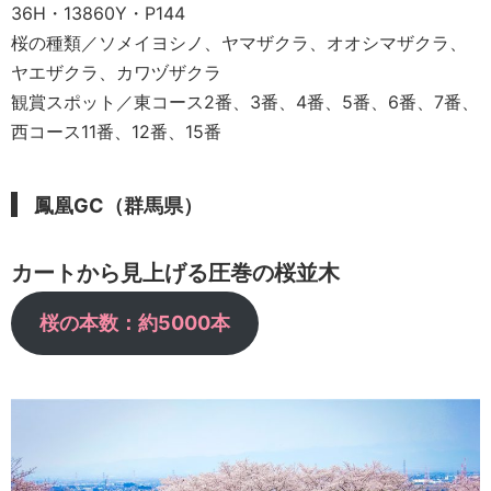
36H・13860Y・P144
桜の種類／ソメイヨシノ、ヤマザクラ、オオシマザクラ、
ヤエザクラ、カワヅザクラ
観賞スポット／東コース2番、3番、4番、5番、6番、7番、
西コース11番、12番、15番
鳳凰GC（群馬県）
カートから見上げる圧巻の桜並木
桜の本数：約5000本