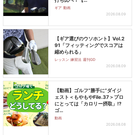
ギア
動画
2026.08.09
【ギア選びのウソホント】Vol.2
91「フィッティングでスコアは
縮められる」
レッスン
練習法
週刊GD
2026.08.09
【動画】ゴルフ“勝手に”ダイジ
ェスト＜もやもやFile.37＞プロ
にとっては「カロリー摂取」!?
ゴ…
動画
2026.08.08