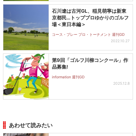
石川遼は古河GL、稲見萌寧は新東
京都民…トッププロゆかりのゴルフ
場＜東日本編＞
コース・プレー プロ・トーナメント 週刊GD
2022.10.27
第9回「ゴルフ川柳コンクール」作
品募集!
information 週刊GD
2025.12.8
あわせて読みたい