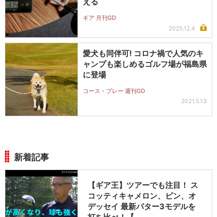
える
ギア 月刊GD
2025.12.4
愛犬も同伴可! コロナ禍で人気のキ
ャンプも楽しめるゴルフ場が福島県
に登場
コース・プレー 週刊GD
2021.5.13
新着記事
【ギア王】ツアーでも注目！ ス
コッティキャメロン、ピン、オ
デッセイ 最新パター3モデルを
打ち比べ！【…