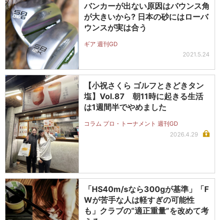
バンカーが出ない原因はバウンス角
が大きいから? 日本の砂にはローバ
ウンスが実は合う
ギア 週刊GD
2021.5.24
【小祝さくら ゴルフときどきタン
塩】Vol.87 朝11時に起きる生活
は1週間半でやめました
コラム プロ・トーナメント 週刊GD
2026.4.29
「HS40m/sなら300gが基準」「F
Wが苦手な人は軽すぎの可能性
も」クラブの“適正重量”を改めて考