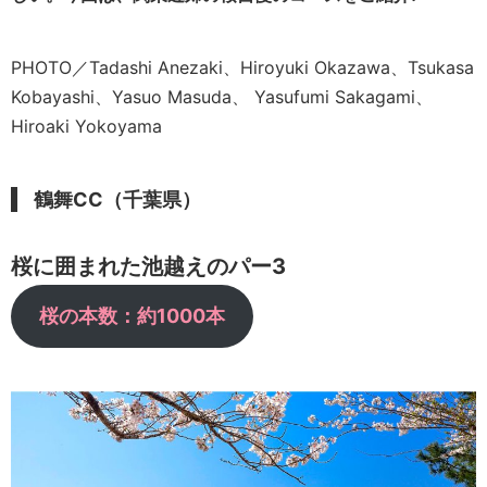
PHOTO／Tadashi Anezaki、Hiroyuki Okazawa、Tsukasa
Kobayashi、Yasuo Masuda、 Yasufumi Sakagami、
Hiroaki Yokoyama
鶴舞CC（千葉県）
桜に囲まれた池越えのパー3
桜の本数：約1000本