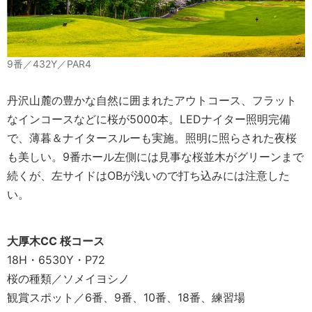
9番／432Y／PAR4
丹沢山麓の豊かな自然に囲まれたアウトコース、フラット
なインコースなどに桜が5000本。LEDナイター照明完備
で、薄暮＆ナイタースルーも実施。照明に照らされた夜桜
も美しい。9番ホール左側には見事な桜並木がグリーンまで
続くが、左サイドはOBが浅いので打ち込みには注意した
い。
大厚木CC 桜コース
18H・6530Y・P72
桜の種類／ソメイヨシノ
観賞スポット／6番、9番、10番、18番、練習場