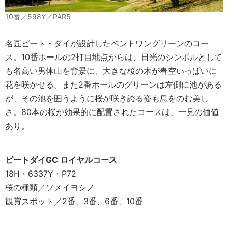
10番／598Y／PAR5
名匠ピート・ダイが設計したベントワングリーンのコー
ス。10番ホールの2打目地点からは、日光のシンボルとして
も名高い男体山を背景に、大きな桜の木が春空いっぱいに
花を咲かせる。また2番ホールのグリーンは左側に池がある
が、その池を囲うように桜が咲き誇る姿も息をのむ美し
さ。80本の桜が効果的に配置されたコースは、一見の価値
あり。
ピートダイGC ロイヤルコース
18H・6337Y・P72
桜の種類／ソメイヨシノ
観賞スポット／2番、3番、6番、10番