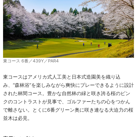
東コース 6番／439Y／PAR4
東コースはアメリカ式人工美と日本式造園美を織り込
み、“森林浴”を楽しみながら爽快にプレーできるように設計
された林間コース。豊かな自然林の緑と咲き誇る桜のピン
クのコントラストが見事で、ゴルファーたちの心をつかん
で離さない。とくに6番グリーン奥に咲き連なる大迫力の桜
並木は必見。