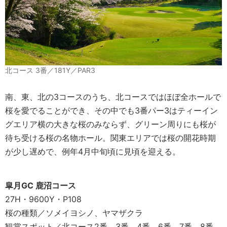
北コース 3番／181Y／PAR3
南、東、北の3コースのうち、北コースではほぼ全ホールで
桜を愛でることができ、その中でも3番パー3はティーイン
グエリア横の大きな桜のみならず、グリーン周りにも桜が
待ち受ける桜の名物ホール。関東エリアでは桜の開花時期
が少し遅めで、例年4月中旬頃に見頃を迎える。
皐月GC 鹿沼コース
27H・9600Y・P108
桜の種類／ソメイヨシノ、ヤマザクラ
観賞スポット／北コース2番、3番、4番、6番、7番、8番、