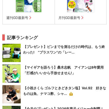
週刊GD最新号
月刊GD最新号
記事ランキング
【プレゼント】ピンまでを測るだけの時代は、もう終
わった! “プラスワン”の「レー...
【マイギアを語ろう】桑木志帆 アイアンは8年愛用
「打感がいいから手放せません!」
【小祝さくら ゴルフときどきタン塩】Vol.92 好きな
ものは魚、ナマコ酢、シャ...
【今月のプレゼント】2026年男子メジャー全制覇！