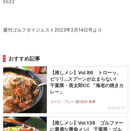
5522
週刊ゴルフダイジェスト2023年2月14日号より
おすすめ記事
【推しメシ】Vol.86 トローッ、
ピリリ…スプーンが止まらない!
千葉県・長太郎CC 「海老の焼きカ
レー」
コース・プレー 週刊GD 食事
2022.12.17
【推しメシ】Vol.138 ゴルファー
に最適な勝負メシ! 千葉県・ゴル