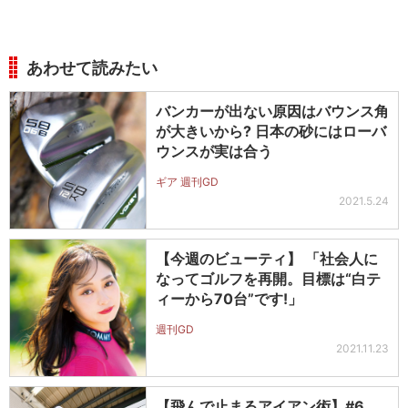
あわせて読みたい
バンカーが出ない原因はバウンス角
が大きいから? 日本の砂にはローバ
ウンスが実は合う
ギア 週刊GD
2021.5.24
【今週のビューティ】 「社会人に
なってゴルフを再開。目標は“白テ
ィーから70台”です!」
週刊GD
2021.11.23
【飛んで止まるアイアン術】#6