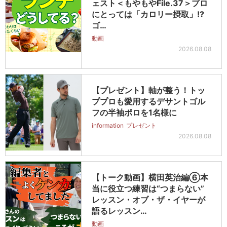
ェスト＜もやもやFile.37＞プロ
にとっては「カロリー摂取」!?
ゴ…
動画
2026.08.08
【プレゼント】軸が整う！トッ
ププロも愛用するデサントゴル
フの半袖ポロを1名様に
information
プレゼント
2026.08.08
【トーク動画】横田英治編⑥本
当に役立つ練習は“つまらない”
レッスン・オブ・ザ・イヤーが
語るレッスン…
動画