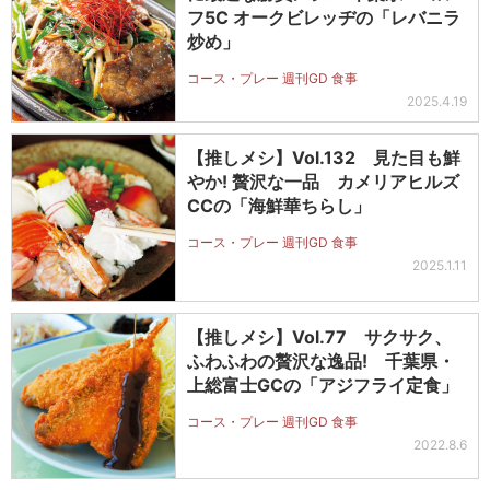
フ5C オークビレッヂの「レバニラ
炒め」
コース・プレー 週刊GD 食事
2025.4.19
【推しメシ】Vol.132 見た目も鮮
やか! 贅沢な一品 カメリアヒルズ
CCの「海鮮華ちらし」
コース・プレー 週刊GD 食事
2025.1.11
【推しメシ】Vol.77 サクサク、
ふわふわの贅沢な逸品! 千葉県・
上総富士GCの「アジフライ定食」
コース・プレー 週刊GD 食事
2022.8.6