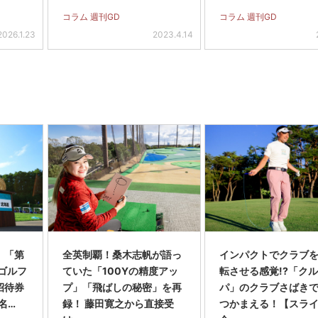
に…」
ました（笑）」
コラム 週刊GD
コラム 週刊GD
2026.1.23
2023.4.14
】「第
全英制覇！桑木志帆が語っ
インパクトでクラブを
スゴルフ
ていた「100Yの精度アッ
転させる感覚!?「ク
招待券
プ」「飛ばしの秘密」を再
パ」のクラブさばき
名…
録！ 藤田寛之から直接受
つかまえる！【スラ