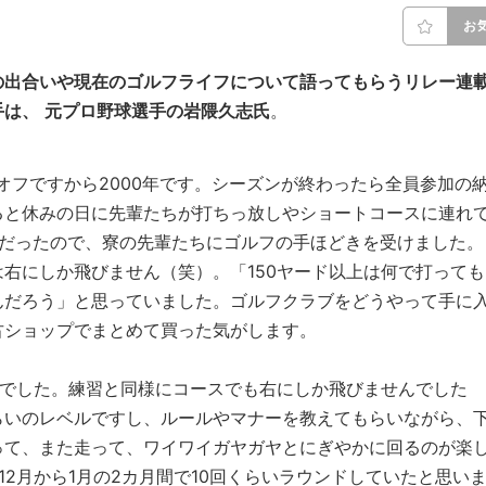
お
の出合いや現在のゴルフライフについて語ってもらうリレー連
手は、
元プロ野球選手の岩隈久志
氏
。
オフですから2000年です。シーズンが終わったら全員参加の
ると休みの日に先輩たちが打ちっ放しやショートコースに連れ
活だったので、寮の先輩たちにゴルフの手ほどきを受けました。
右にしか飛びません（笑）。「150ヤード以上は何で打っても
んだろう」と思っていました。ゴルフクラブをどうやって手に
古ショップでまとめて買った気がします。
8でした。練習と同様にコースでも右にしか飛びませんでした
らいのレベルですし、ルールやマナーを教えてもらいながら、
って、また走って、ワイワイガヤガヤとにぎやかに回るのが楽
2月から1月の2カ月間で10回くらいラウンドしていたと思い