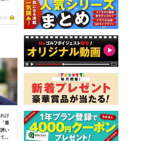
なって
.1.5
まれけ
＞「最
、誘い
えてい