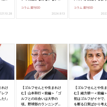
思いました
義父ともいい勝負に
コラム 週刊GD
コラム 週刊GD
きました」
021.10.28
2024.9.13
2023
まれけ
【ゴルフせんとや生まれけ
【ゴルフせんとや生
「レフ
む】山本和行＜前編＞「ゴ
む】緒方耕一＜前編
た!」
ルフとの出合いは大学の
初はゴルフがイヤで
頃。野球部のランニング中
を断る口実ばかり考