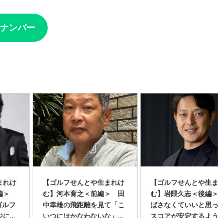
ナンバー
まれけ
【ゴルフせんとや生まれけ
【ゴルフせんとや生
編＞
む】河本育之＜前編＞ 田
む】岩隈久志＜後編
ゴルフ
中幸雄の飛距離を見て「こ
ばさなくていいと思
ジに感
いつにはかなわないな」と
スコアが安定するよ