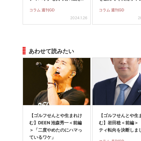
ていました（笑）」
謝」
コラム 週刊GD
コラム 週刊GD
2024.1.26
2
あわせて読みたい
【ゴルフせんとや生まれけ
【ゴルフせんとや生
む】DEEN 池森秀一＜前編
む】岩田稔＜前編＞
＞「二度やめたのにハマっ
ティ転向を決断しまし
ているワケ」