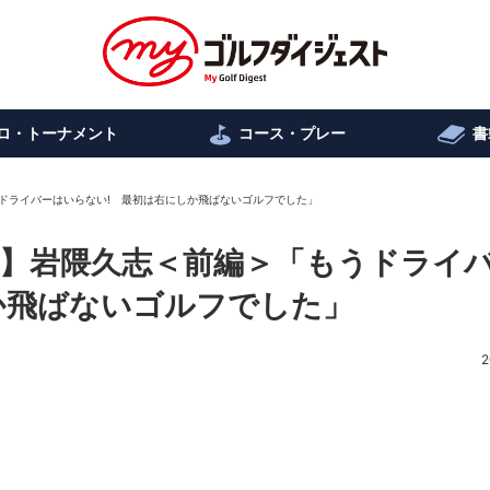
ロ・トーナメント
コース・プレー
書
ドライバーはいらない! 最初は右にしか飛ばないゴルフでした」
】岩隈久志＜前編＞「もうドライ
か飛ばないゴルフでした」
2