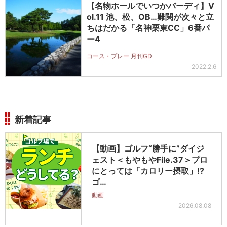
【名物ホールでいつかバーディ】V
ol.11 池、松、OB…難関が次々と立
ちはだかる「名神栗東CC」6番パ
ー4
コース・プレー 月刊GD
2022.2.6
新着記事
【動画】ゴルフ“勝手に”ダイジ
ェスト＜もやもやFile.37＞プロ
にとっては「カロリー摂取」!?
ゴ…
動画
2026.08.08