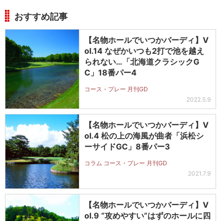
おすすめ記事
【名物ホールでいつかバーディ】V
ol.14 なぜかいつも2打で池を越え
られない…「北海道クラシックG
C」18番パー4
コース・プレー 月刊GD
2022.5.9
【名物ホールでいつかバーディ】V
ol.4 松の上の海風が曲者「浜松シ
ーサイドGC」8番パー3
コラム コース・プレー 月刊GD
2021.7.9
【名物ホールでいつかバーディ】V
ol.9 “攻めやすい”はずのホールに四