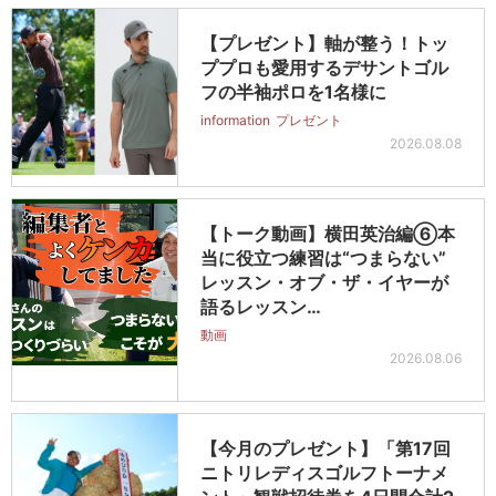
【プレゼント】軸が整う！トッ
ププロも愛用するデサントゴル
フの半袖ポロを1名様に
information
プレゼント
2026.08.08
【トーク動画】横田英治編⑥本
当に役立つ練習は“つまらない”
レッスン・オブ・ザ・イヤーが
語るレッスン…
動画
2026.08.06
【今月のプレゼント】「第17回
ニトリレディスゴルフトーナメ