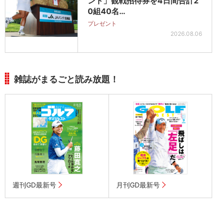
ント」観戦招待券を4日間合計2
0組40名…
プレゼント
2026.08.06
雑誌がまるごと読み放題！
週刊GD最新号
月刊GD最新号