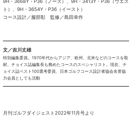
9H・3668Y・P36（ノース）、9H・3413Y・P36（ウエス
ト）、9H・3654Y・P36（イースト）
コース設計／服部彰 監修／島田幸作
文／吉川丈雄
特別編集委員。1970年代からアジア、欧州、北米などのコースを取
材。チョイス誌編集長も務めたコースのスペシャリスト。現在、チ
ョイス誌ベスト100選考委員、日本ゴルフコース設計者協会名誉協
力会員としても活動
月刊ゴルフダイジェスト2022年11月号より