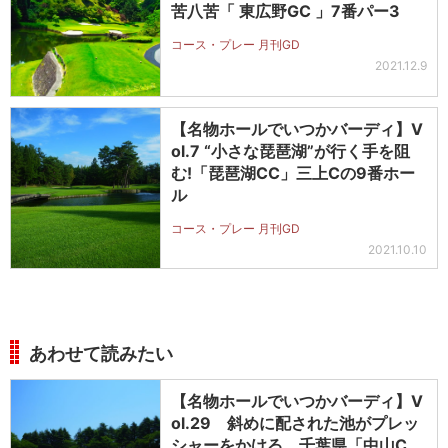
苦八苦「 東広野GC 」7番パー3
コース・プレー 月刊GD
2021.12.9
【名物ホールでいつかバーディ】V
ol.7 “小さな琵琶湖”が行く手を阻
む!「琵琶湖CC」三上Cの9番ホー
ル
コース・プレー 月刊GD
2021.10.10
あわせて読みたい
【名物ホールでいつかバーディ】V
ol.29 斜めに配された池がプレッ
シャーをかける。千葉県「中山C