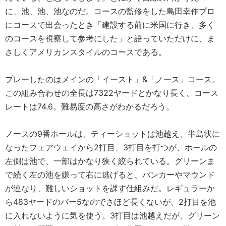
に、池、池、池なのだ。コースの監修をした島田幸作プロ
にコースで出会ったとき「建設する前に米国に行き、多く
のコースを視察して参考にした」と語っていただけに、ま
さしくアメリカンスタイルのコースである。
プレーしたのはメインの「イースト」&「ノース」コース。
この組み合わせの全長は7322ヤードとかなり長く、コース
レートは74.6。難易度の高さがわかるだろう。
ノースの9番ホールは、ティーショットは池越え、半島状に
なったフェアウェイから2打目、3打目を打つが、ホールの
左側は池で、一部はかなり狭く絞られている。グリーンま
で続く左の池を嫌って右に逃げると、バンカーやマウンド
が連なり、難しいショットを課す仕組みだ。レギュラーか
ら483ヤードのパー5なのでさほど長くないが、2打目を池
に入れないように気を使う。3打目は池越えだが、グリーン