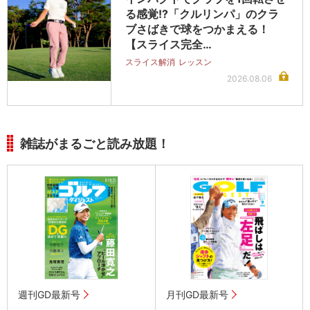
る感覚!?「クルリンパ」のクラ
ブさばきで球をつかまえる！
【スライス完全…
スライス解消
レッスン
2026.08.06
雑誌がまるごと読み放題！
週刊GD最新号
月刊GD最新号