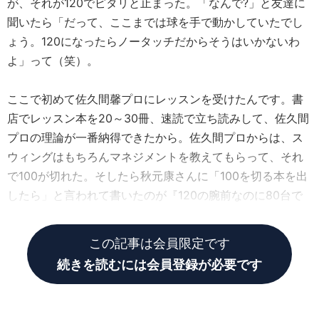
が、それが120でピタリと止まった。「なんで?」と友達に
聞いたら「だって、ここまでは球を手で動かしていたでし
ょう。120になったらノータッチだからそうはいかないわ
よ」って（笑）。
ここで初めて佐久間馨プロにレッスンを受けたんです。書
店でレッスン本を20～30冊、速読で立ち読みして、佐久間
プロの理論が一番納得できたから。佐久間プロからは、ス
ウィングはもちろんマネジメントを教えてもらって、それ
で100が切れた。そしたら秋元康さんに「100を切る本を出
したら」と言われて書いたのが『120の腕前なのに80台で
回る 勝間和代の頭だけで100を切るゴルフ』です。
この記事は会員限定です
続きを読むには会員登録が必要です