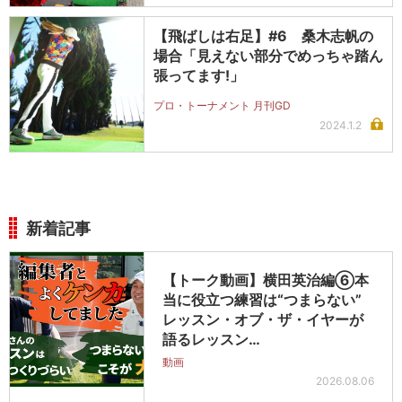
【飛ばしは右足】#6 桑木志帆の
場合「見えない部分でめっちゃ踏ん
張ってます!」
プロ・トーナメント 月刊GD
2024.1.2
新着記事
【トーク動画】横田英治編⑥本
当に役立つ練習は“つまらない”
レッスン・オブ・ザ・イヤーが
語るレッスン…
動画
2026.08.06