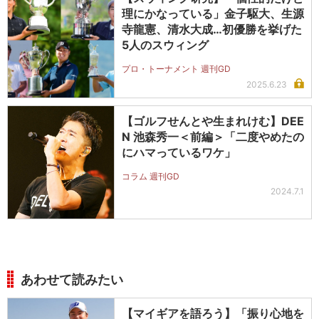
理にかなっている」金子駆大、生源
寺龍憲、清水大成…初優勝を挙げた
5人のスウィング
プロ・トーナメント 週刊GD
2025.6.23
【ゴルフせんとや生まれけむ】DEE
N 池森秀一＜前編＞「二度やめたの
にハマっているワケ」
コラム 週刊GD
2024.7.1
あわせて読みたい
【マイギアを語ろう】「振り心地を