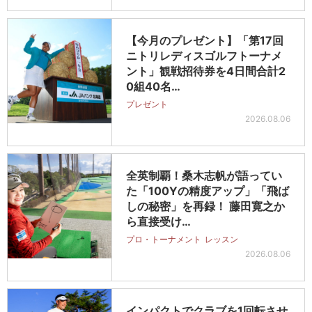
【今月のプレゼント】「第17回
ニトリレディスゴルフトーナメ
ント」観戦招待券を4日間合計2
0組40名…
プレゼント
2026.08.06
全英制覇！桑木志帆が語ってい
た「100Yの精度アップ」「飛ば
しの秘密」を再録！ 藤田寛之か
ら直接受け…
プロ・トーナメント
レッスン
2026.08.06
インパクトでクラブを1回転させ