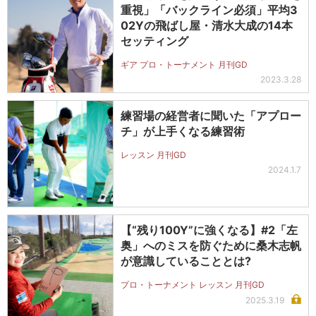
重視」「バックライン必須」平均3
02Yの飛ばし屋・清水大成の14本
セッティング
ギア プロ・トーナメント 月刊GD
2023.3.28
練習場の経営者に聞いた「アプロー
チ」が上手くなる練習術
レッスン 月刊GD
2024.1.7
【“残り100Y”に強くなる】#2「左
奥」へのミスを防ぐために桑木志帆
が意識していることとは?
プロ・トーナメント レッスン 月刊GD
2025.3.19