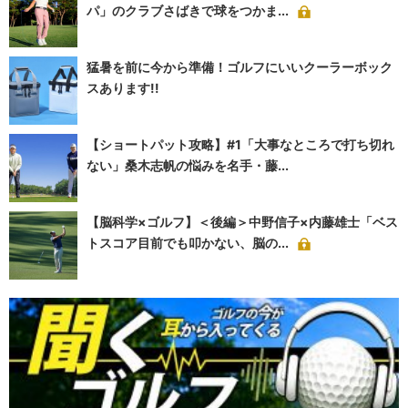
パ」のクラブさばきで球をつかま...
猛暑を前に今から準備！ゴルフにいいクーラーボック
スあります!!
【ショートパット攻略】#1「大事なところで打ち切れ
ない」桑木志帆の悩みを名手・藤...
【脳科学×ゴルフ】＜後編＞中野信子×内藤雄士「ベス
トスコア目前でも叩かない、脳の...