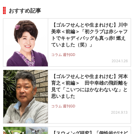
おすすめ記事
【ゴルフせんとや生まれけむ】川中
美幸＜前編＞「初クラブは赤シャフ
トでキャディバッグも真っ赤! 燃え
ていました（笑）」
コラム 週刊GD
2024.1.26
【ゴルフせんとや生まれけむ】河本
育之＜前編＞ 田中幸雄の飛距離を
見て「こいつにはかなわないな」と
思いました
コラム 週刊GD
2024.9.13
【スウィング研究】「個性的だけど