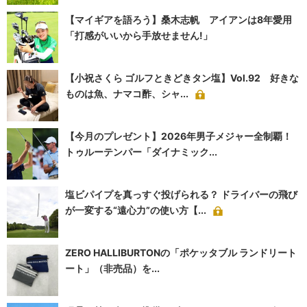
【マイギアを語ろう】桑木志帆 アイアンは8年愛用
「打感がいいから手放せません!」
【小祝さくら ゴルフときどきタン塩】Vol.92 好きな
ものは魚、ナマコ酢、シャ...
【今月のプレゼント】2026年男子メジャー全制覇！
トゥルーテンパー「ダイナミック...
塩ビパイプを真っすぐ投げられる？ ドライバーの飛び
が一変する“遠心力”の使い方【...
ZERO HALLIBURTONの「ポケッタブル ランドリート
ート」（非売品）を...