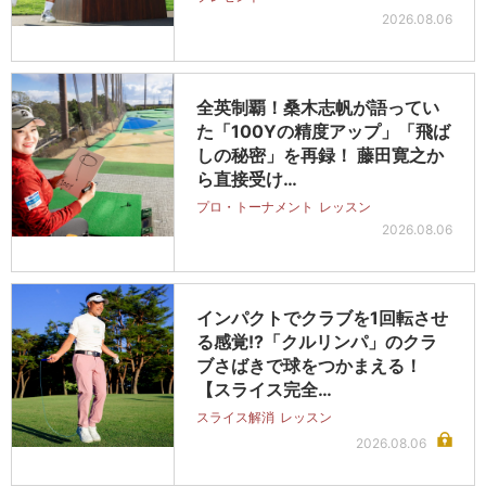
2026.08.06
全英制覇！桑木志帆が語ってい
た「100Yの精度アップ」「飛ば
しの秘密」を再録！ 藤田寛之か
ら直接受け…
プロ・トーナメント
レッスン
2026.08.06
インパクトでクラブを1回転させ
る感覚!?「クルリンパ」のクラ
ブさばきで球をつかまえる！
【スライス完全…
スライス解消
レッスン
2026.08.06