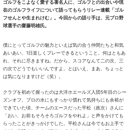
ゴルフをこよなく愛する著名人に、ゴルフとの出合いや現
在のゴルフライフについて語ってもらうリレー連載「ゴル
フせんとや生まれけむ」。今回からの語り手は、元プロ野
球選手の
齋藤明雄
氏。
僕にとってゴルフの魅力といえば気の合う仲間たちと和気
あいあい、1日楽しくプレーできるということ。何はともあ
れ、それに尽きますね。だから、スコアなんて二の次、三
の次でどうでもいいんですよ。とはいえ、まあ、ちょっと
は気になりますけど（笑）。
クラブを初めて握ったのは大洋ホエールズ入団5年目のシー
ズンオフ。プロの水にもすっかり慣れて気持ちにも余裕が
できていた頃、チームのエースだった平松（政次）さんに
「おい、お前もそろそろゴルフをやれよ」と声をかけても
らったことがきっかけでした。平松さんは今でもお上手で