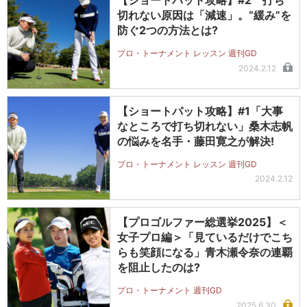
【ショートパット攻略】#2 打ち
切れない原因は「減速」。“緩み”を
防ぐ2つの方法とは?
プロ・トーナメント レッスン 週刊GD
2024.2.12
【ショートパット攻略】#1「大事
なところで打ち切れない」桑木志帆
の悩みを名手・藤田寛之が解決!
プロ・トーナメント レッスン 週刊GD
2024.2.12
【プロゴルファー総選挙2025】＜
女子プロ編＞「見ているだけでこち
らも笑顔になる」青木瀬令奈の連覇
を阻止したのは?
プロ・トーナメント 週刊GD
2025.6.30