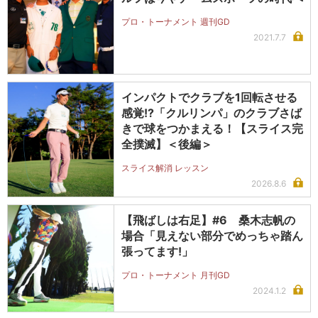
プロ・トーナメント 週刊GD
2021.7.7
インパクトでクラブを1回転させる
感覚!?「クルリンパ」のクラブさば
きで球をつかまえる！【スライス完
全撲滅】＜後編＞
スライス解消 レッスン
2026.8.6
【飛ばしは右足】#6 桑木志帆の
場合「見えない部分でめっちゃ踏ん
張ってます!」
プロ・トーナメント 月刊GD
2024.1.2