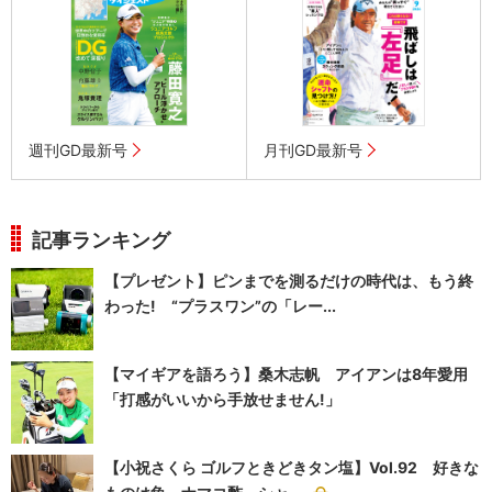
週刊GD最新号
月刊GD最新号
記事ランキング
【プレゼント】ピンまでを測るだけの時代は、もう終
わった! “プラスワン”の「レー...
【マイギアを語ろう】桑木志帆 アイアンは8年愛用
「打感がいいから手放せません!」
【小祝さくら ゴルフときどきタン塩】Vol.92 好きな