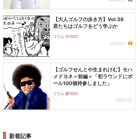
【大人ゴルフの歩き方】Vol.36
君たちはゴルフをどう学ぶか
コラム 月刊GD
2024.2.1
【ゴルフせんとや生まれけむ】モハ
メドヨネ＜前編＞「初ラウンドにボ
ール100個持参しました」
コラム 週刊GD
2023.1.27
新着記事