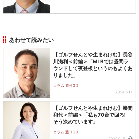
あわせて読みたい
【ゴルフせんとや生まれけむ】長谷
川滋利＜前編＞「MLBでは昼間ラ
ウンドして夜登板というのもよくあ
りました」
コラム 週刊GD
2024.5.17
【ゴルフせんとや生まれけむ】勝間
和代＜前編＞「私も70台で回る!
そう決めています」
コラム 週刊GD
2022.9.15