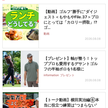
【動画】ゴルフ“勝手に”ダイジ
ェスト＜もやもやFile.37＞プロ
にとっては「カロリー摂取」!?
ゴ…
動画
2026.08.08
【プレゼント】軸が整う！トッ
ププロも愛用するデサントゴル
フの半袖ポロを1名様に
information
プレゼント
2026.08.08
【トーク動画】横田英治編⑥本
当に役立つ練習は“つまらない”