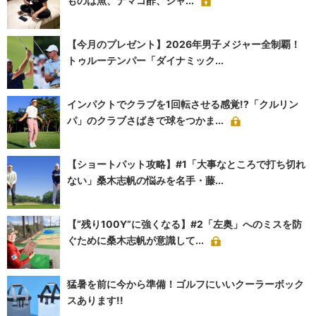
ものは魚、ナマコ酢、シャ...
【今月のプレゼント】2026年男子メジャー全制覇！
トゥルーテンパー「ダイナミック...
インパクトでクラブを1回転させる感覚!?「クルリン
パ」のクラブさばきで球をつかま...
【ショートパット攻略】#1「大事なところで打ち切れ
ない」桑木志帆の悩みを名手・藤...
【“残り100Y”に強くなる】#2「左奥」へのミスを防
ぐために桑木志帆が意識して...
猛暑を前に今から準備！ゴルフにいいクーラーボック
スあります!!