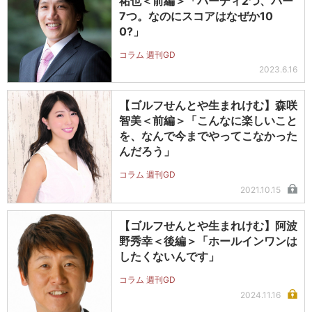
祐也＜前編＞「バーディ2つ、パー
7つ。なのにスコアはなぜか10
0?」
コラム 週刊GD
2023.6.16
【ゴルフせんとや生まれけむ】森咲
智美＜前編＞「こんなに楽しいこと
を、なんで今までやってこなかった
んだろう」
コラム 週刊GD
2021.10.15
【ゴルフせんとや生まれけむ】阿波
野秀幸＜後編＞「ホールインワンは
したくないんです」
コラム 週刊GD
2024.11.16