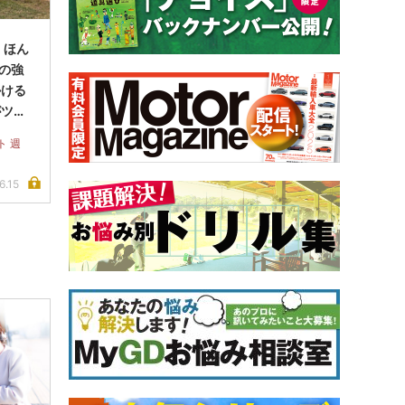
、ほん
分の強
かける
がツア
と思い
ト 週
6.15