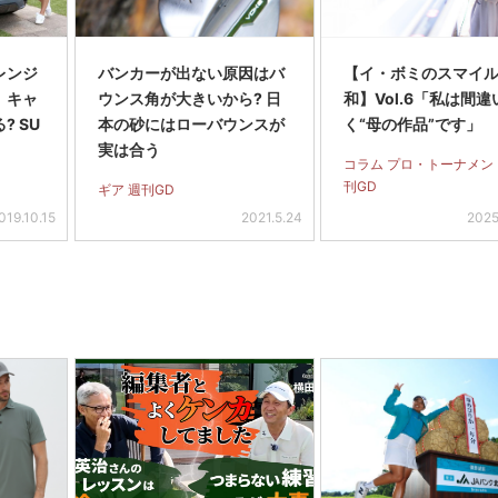
レンジ
バンカーが出ない原因はバ
【イ・ボミのスマイ
】キャ
ウンス角が大きいから? 日
和】Vol.6「私は間違
? SU
本の砂にはローバウンスが
く“母の作品”です」
実は合う
コラム プロ・トーナメン
刊GD
ギア 週刊GD
019.10.15
2021.5.24
2025