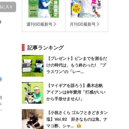
気に入り
の
週刊GD最新号
月刊GD最新号
記事ランキング
【プレゼント】ピンまでを測るだ
けの時代は、もう終わった! “プ
ラスワン”の「レー...
を
【マイギアを語ろう】桑木志帆
アイアンは8年愛用「打感がいい
読
から手放せません!」
【小祝さくら ゴルフときどきタン
塩】Vol.92 好きなものは魚、ナ
マコ酢、シャ...