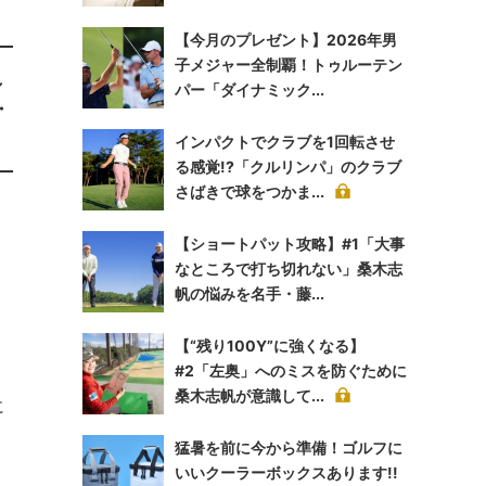
【今月のプレゼント】2026年男
子メジャー全制覇！トゥルーテン
し
パー「ダイナミック...
・
インパクトでクラブを1回転させ
る感覚!?「クルリンパ」のクラブ
さばきで球をつかま...
【ショートパット攻略】#1「大事
なところで打ち切れない」桑木志
帆の悩みを名手・藤...
【“残り100Y”に強くなる】
#2「左奥」へのミスを防ぐために
桑木志帆が意識して...
に
猛暑を前に今から準備！ゴルフに
いいクーラーボックスあります!!