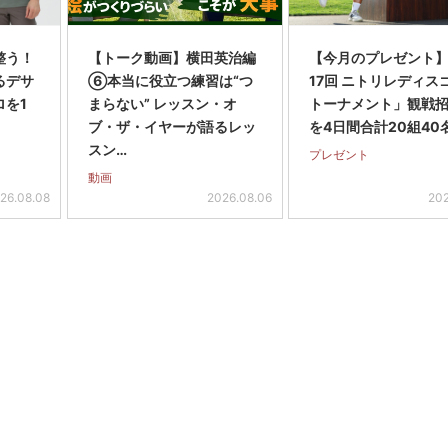
整う！
【トーク動画】横田英治編
【今月のプレゼント
るデサ
⑥本当に役立つ練習は“つ
17回 ニトリレディス
ロを1
まらない” レッスン・オ
トーナメント」観戦
ブ・ザ・イヤーが語るレッ
を4日間合計20組40
スン…
プレゼント
動画
26.08.08
2026.08.06
202