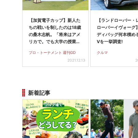
【加賀電子カップ】新人た
【ランドローバー・
ちの戦いを制したのは18歳
ローバーイヴォーグ
の桑木志帆。「将来はアメ
ディバッグ何本積める
リカで。でも大学の授業に
Vを一挙調査!
も出たい」
プロ・トーナメント 週刊GD
クルマ
2021.12.13
2
新着記事