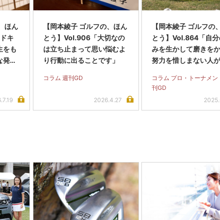
、ほん
【岡本綾子 ゴルフの、ほん
【岡本綾子 ゴルフの
キドキ
とう】Vol.906「大切なの
とう】Vol.864「自
生をも
は立ち止まって思い悩むよ
みを生かして磨きを
な発見
り行動に出ることです」
努力を惜しまない人
」
ーで長く戦う選手だ
コラム 週刊GD
コラム プロ・トーナメン
ます」
刊GD
.7.19
2026.4.27
2025.