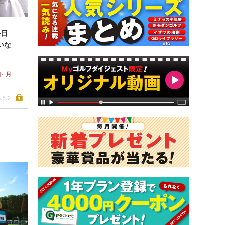
ル日
いな
ト 月
.5.2