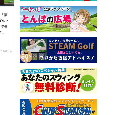
】「第
ゴルフ
招待券
名…
6.08.06