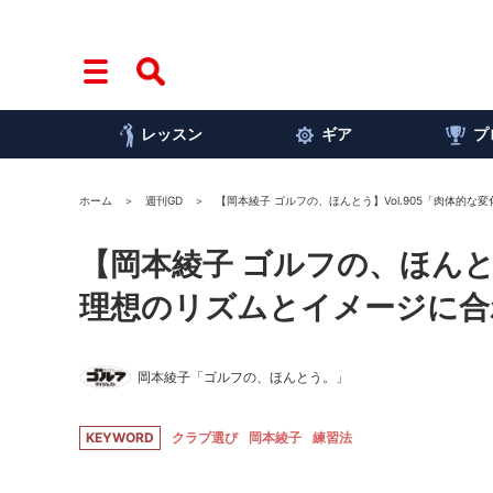
レッスン
ギア
プ
ホーム
週刊GD
【岡本綾子 ゴルフの、ほんとう】Vol.905「肉体的
【岡本綾子 ゴルフの、ほんと
理想のリズムとイメージに合
岡本綾子「ゴルフの、ほんとう。」
KEYWORD
クラブ選び
岡本綾子
練習法