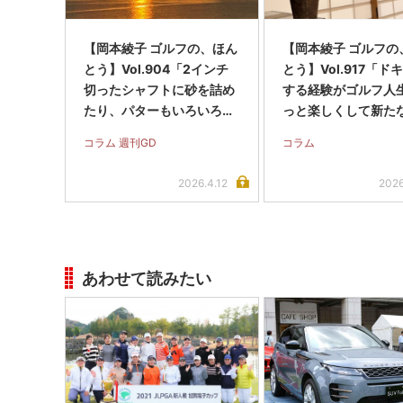
【岡本綾子 ゴルフの、ほん
【岡本綾子 ゴルフの
とう】Vol.904「2インチ
とう】Vol.917「ド
切ったシャフトに砂を詰め
する経験がゴルフ人
たり、パターもいろいろ工
っと楽しくして新た
夫してきました」
につながってきます
コラム 週刊GD
コラム
2026.4.12
2026
あわせて読みたい