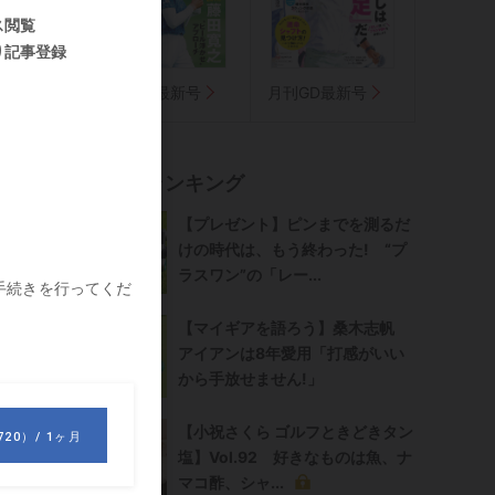
気に入り
週刊GD最新号
月刊GD最新号
は
記事ランキング
【プレゼント】ピンまでを測るだ
けの時代は、もう終わった! “プ
ラスワン”の「レー...
【マイギアを語ろう】桑木志帆
アイアンは8年愛用「打感がいい
から手放せません!」
【小祝さくら ゴルフときどきタン
塩】Vol.92 好きなものは魚、ナ
マコ酢、シャ...