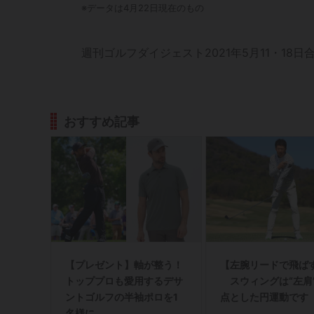
※データは4月22日現在のもの
週刊ゴルフダイジェスト2021年5月11・18日
おすすめ記事
【プレゼント】軸が整う！
【左腕リードで飛ばす
トッププロも愛用するデサ
スウィングは“左肩
ントゴルフの半袖ポロを1
点とした円運動です
名様に