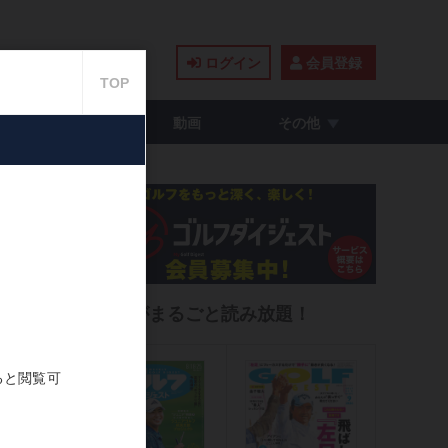
ログイン
会員登録
籍・コミック
動画
その他
究極
雑誌がまるごと読み放題！
021.05.09