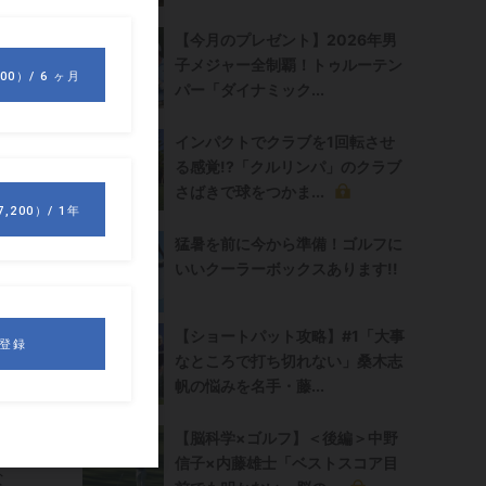
【今月のプレゼント】2026年男
子メジャー全制覇！トゥルーテン
パー「ダイナミック...
インパクトでクラブを1回転させ
る感覚!?「クルリンパ」のクラブ
さばきで球をつかま...
猛暑を前に今から準備！ゴルフに
いいクーラーボックスあります!!
【ショートパット攻略】#1「大事
な
なところで打ち切れない」桑木志
帆の悩みを名手・藤...
【脳科学×ゴルフ】＜後編＞中野
グ
信子×内藤雄士「ベストスコア目
な