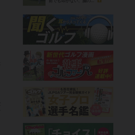
前でも叩かない、脳の...
き
た
な
て