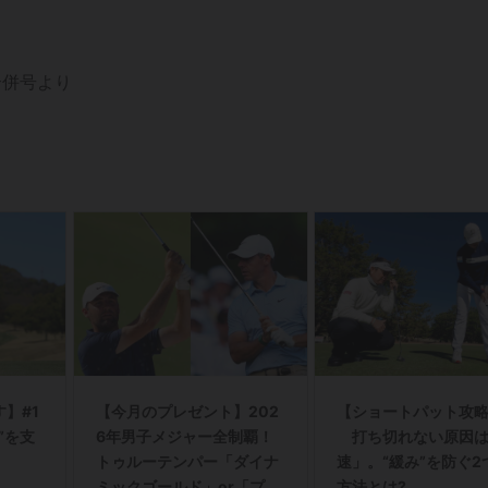
合併号より
】#1
【今月のプレゼント】202
【ショートパット攻略
”を支
6年男子メジャー全制覇！
打ち切れない原因は
トゥルーテンパー「ダイナ
速」。“緩み”を防ぐ2
ミックゴールド」or「プロ
方法とは?