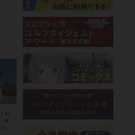
】#2
「減
つの