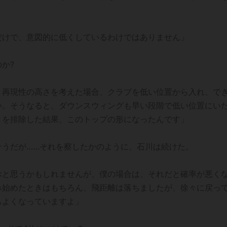
。
だけで、意図的に低くしているわけではありません」
か?
。再現性の高さを考えた場合、クラブを低い位置から入れ、で
い。そうなると、ダウンスウィングも早い段階で低い位置にい
きを排除した結果、このトップの形になったんです」
そうだが……それを察したかのように、石川は続けた。
ぶと思うかもしれませんが、僕の場合は、それだと確率が悪く
み始めたときはもちろん、飛距離は落ちましたが、徐々に戻っ
もよくなっていますよ」