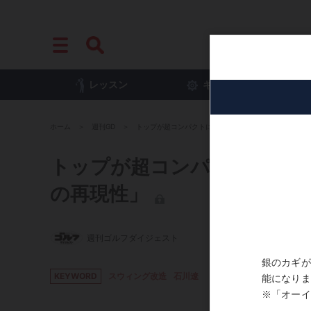
レッスン
ギア
プ
ホーム
週刊GD
トップが超コンパクトに! 石川遼のスウィング改造、目
トップが超コンパクトに! 
の再現性」
週刊ゴルフダイジェスト
KEYWORD
スウィング改造
石川遼