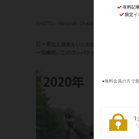
PHOTO／Hiroyuki Okazawa、Tadashi Aneza
日々変化と進化をいとわない石川遼。これま
一目瞭然。このコンパクトなトップは、どのよ