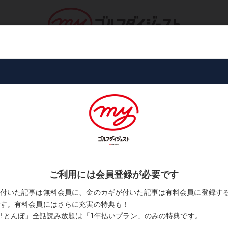
ロ・トーナメント
コース・プレー
書
指すは「究極の再現性」
石川遼のスウィング改造、目指すは「
2