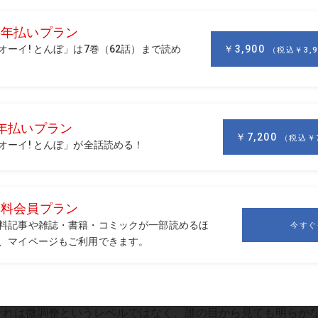
たコンパクトなトップに。この位置から体の回転でクラブを下ろしてく
下ろすことが狙いだ。「切り返したときにクラブが暴れて軌道が安定し
僕にとってはマイナスだったんです」（石川）
変わったことが話題になったが、石川遼もまた、絶賛スウィン
それは微調整というレベルではなく、誰の目から見ても明らか