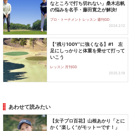
なところで打ち切れない」桑木志帆
の悩みを名手・藤田寛之が解決!
プロ・トーナメント レッスン 週刊GD
2024.2.12
【“残り100Y”に強くなる】#1 左
足にしっかりと体重を乗せて打って
いこう
レッスン 月刊GD
2025.3.19
あわせて読みたい
【女子プロ百花】山根あかり「とに
かく“楽しく”がモットーです！」