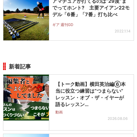
アマチュアが打てるのは“29度”ま
でってホント? 主要アイアン22モ
デル「6番」「7番」打ち比べ
ギア 週刊GD
2022.1.14
新着記事
【トーク動画】横田英治編⑥本
当に役立つ練習は“つまらない”
レッスン・オブ・ザ・イヤーが
語るレッスン…
動画
2026.08.06