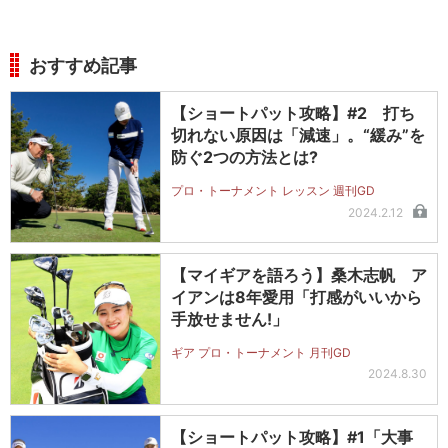
おすすめ記事
【ショートパット攻略】#2 打ち
切れない原因は「減速」。“緩み”を
防ぐ2つの方法とは?
プロ・トーナメント レッスン 週刊GD
2024.2.12
【マイギアを語ろう】桑木志帆 ア
イアンは8年愛用「打感がいいから
手放せません!」
ギア プロ・トーナメント 月刊GD
2024.8.30
【ショートパット攻略】#1「大事