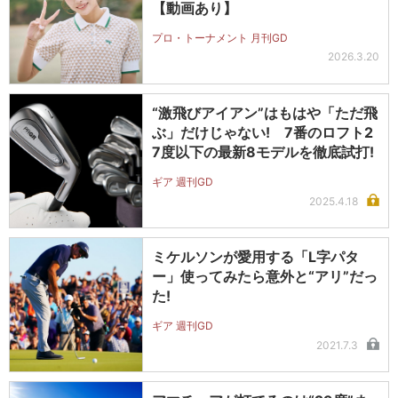
【動画あり】
プロ・トーナメント 月刊GD
2026.3.20
“激飛びアイアン”はもはや「ただ飛
ぶ」だけじゃない! 7番のロフト2
7度以下の最新8モデルを徹底試打!
ギア 週刊GD
2025.4.18
ミケルソンが愛用する「L字パタ
ー」使ってみたら意外と“アリ”だっ
た!
ギア 週刊GD
2021.7.3