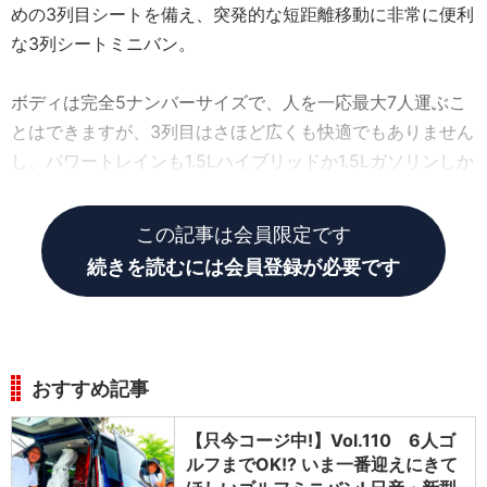
めの3列目シートを備え、突発的な短距離移動に非常に便利
な3列シートミニバン。
ボディは完全5ナンバーサイズで、人を一応最大7人運ぶこ
とはできますが、3列目はさほど広くも快適でもありません
し、パワートレインも1.5Lハイブリッドか1.5Lガソリンしか
選べず、特別パワフルでもなし。
この記事は会員限定です
続きを読むには会員登録が必要です
おすすめ記事
【只今コージ中!】Vol.110 6人ゴ
ルフまでOK!? いま一番迎えにきて