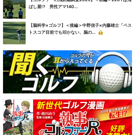
ばし屋!? 男性アマ140...
【脳科学×ゴルフ】＜後編＞中野信子×内藤雄士「ベス
トスコア目前でも叩かない、脳の...