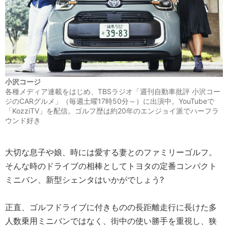
小沢コージ
各種メディア連載をはじめ、TBSラジオ「週刊自動車批評 小沢コー
ジのCARグルメ」（毎週土曜17時50分～）に出演中。YouTubeで
「KozziTV」を配信。ゴルフ歴は約20年のエンジョイ派でハーフラ
ウンド好き
大切な息子や娘、時には愛する妻とのファミリーゴルフ。
そんな時のドライブの相棒としてトヨタの定番コンパクト
ミニバン、新型シェンタはいかがでしょう?
正直、ゴルフドライブに付きものの長距離走行に長けた多
人数乗用ミニバンではなく、街中の使い勝手を重視し、狭