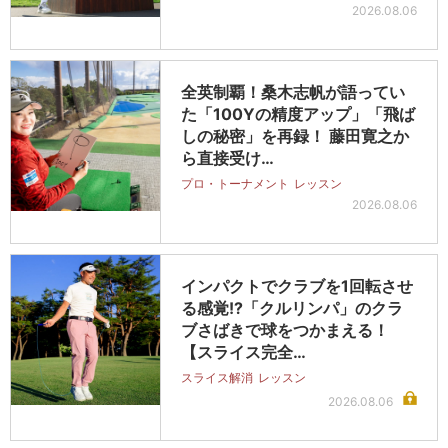
2026.08.06
全英制覇！桑木志帆が語ってい
た「100Yの精度アップ」「飛ば
しの秘密」を再録！ 藤田寛之か
ら直接受け…
プロ・トーナメント
レッスン
2026.08.06
インパクトでクラブを1回転させ
る感覚!?「クルリンパ」のクラ
ブさばきで球をつかまえる！
【スライス完全…
スライス解消
レッスン
2026.08.06