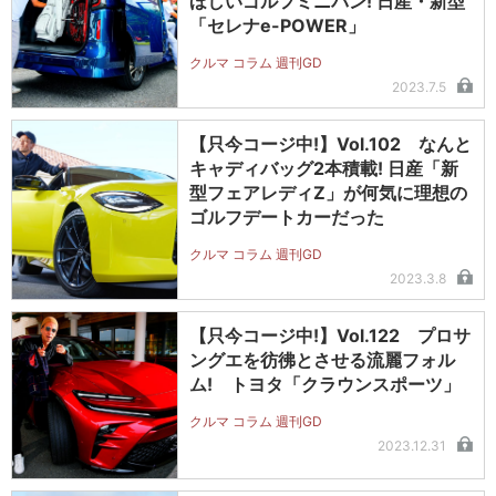
ほしいゴルフミニバン! 日産・新型
「セレナe-POWER」
クルマ コラム 週刊GD
2023.7.5
【只今コージ中!】Vol.102 なんと
キャディバッグ2本積載! 日産「新
型フェアレディZ」が何気に理想の
ゴルフデートカーだった
クルマ コラム 週刊GD
2023.3.8
【只今コージ中!】Vol.122 プロサ
ングエを彷彿とさせる流麗フォル
ム! トヨタ「クラウンスポーツ」
クルマ コラム 週刊GD
2023.12.31