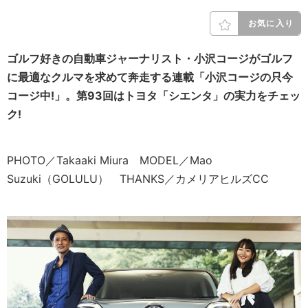
お気に入り
ゴルフ好きの自動車ジャーナリスト・小沢コージがゴルフ
に最適なクルマを求めて奔走する連載「小沢コージの只今
コージ中!」。第93回はトヨタ「シエンタ」の実力をチェッ
ク!
PHOTO／Takaaki Miura MODEL／Mao
Suzuki（GOLULU） THANKS／カメリアヒルズCC