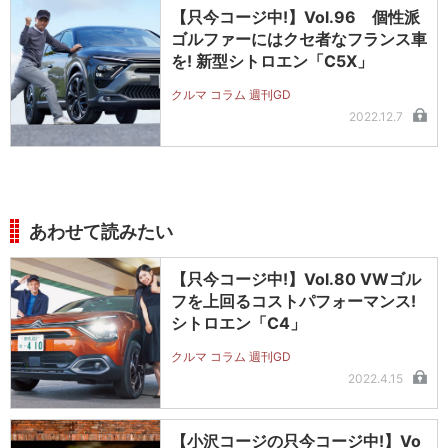
【只今コージ中!】Vol.96 個性派
ゴルファーにはクセ者なフランス車
を! 新型シトロエン「C5X」
クルマ コラム 週刊GD
2022.12.7
あわせて読みたい
【只今コージ中!】Vol.80 VWゴル
フを上回るコストパフォーマンス!
シトロエン「C4」
クルマ コラム 週刊GD
2022.4.15
【小沢コージの只今コージ中!】Vo