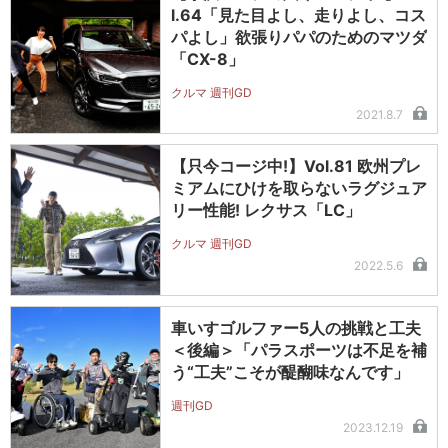
l.64「見た目よし、走りよし、コス
パよし」欲張りパパのためのマツダ
「CX-8」
クルマ 週刊GD
2021.8.7
【只今コージ中!】Vol.81 欧州プレ
ミアムにひけを取らないラグジュア
リー性能! レクサス「LC」
クルマ 週刊GD
2022.5.6
車いすゴルファー5人の挑戦と工夫
＜後編＞「パラスポーツは不足を補
う“工夫”こそが醍醐味なんです」
週刊GD
2023.12.19