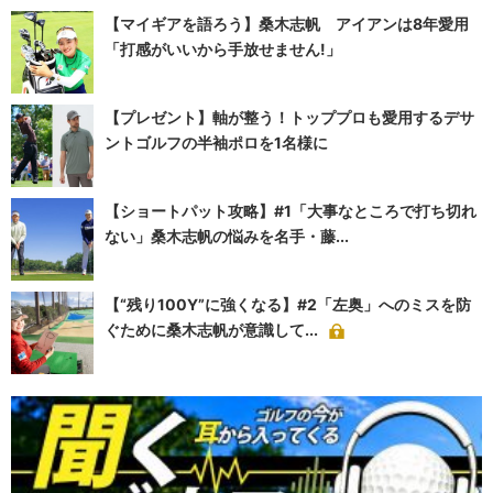
【マイギアを語ろう】桑木志帆 アイアンは8年愛用
「打感がいいから手放せません!」
【プレゼント】軸が整う！トッププロも愛用するデサ
ントゴルフの半袖ポロを1名様に
【ショートパット攻略】#1「大事なところで打ち切れ
ない」桑木志帆の悩みを名手・藤...
【“残り100Y”に強くなる】#2「左奥」へのミスを防
ぐために桑木志帆が意識して...