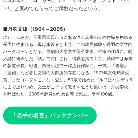
に米国のヒーローから、ティーショットを「グッド・ヘッ
ド!」と褒めてもらってご満悦だったという。
■丹羽文雄（1904～2005）
にわ・ふみお。三重県四日市市にある浄土真宗の寺の住職を務める
長男に生まれる。母は旅役者と出奔。この幼児体験が丹羽の文学的
バックボーンとなる。早稲田大学文学部卒業後、生家の住職に。同
人誌に発表した「鮎」で注目され、僧職を捨て上京。戦時中は海軍
の報道班員。戦後、風俗小説で一躍流行作家に。一方、「親鸞」
「蓮如」など著し文壇の大御所的存在になる。1977年文化勲章受
賞。またゴルフをこよなく愛し、50歳で始めたゴルフはハンディ6
にまで上りつめ、文士がこぞって教えを乞うた集いは「丹羽学校」
と呼ばれた。2005年肺炎のため自宅で死去。享年100歳。
「名手の名言」バックナンバー