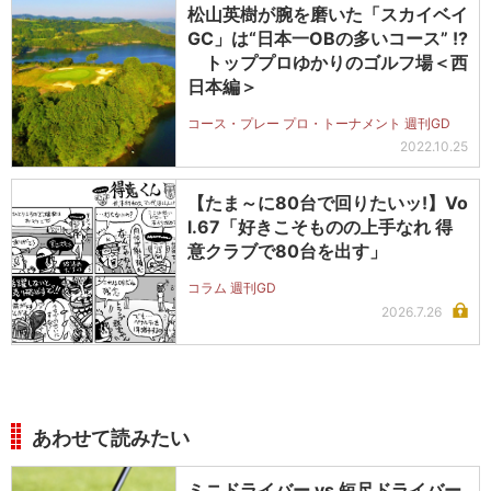
松山英樹が腕を磨いた「スカイベイ
GC」は“日本一OBの多いコース” !?
トッププロゆかりのゴルフ場＜西
日本編＞
コース・プレー プロ・トーナメント 週刊GD
2022.10.25
【たま～に80台で回りたいッ!】Vo
l.67「好きこそものの上手なれ 得
意クラブで80台を出す」
コラム 週刊GD
2026.7.26
あわせて読みたい
ミニドライバー vs 短尺ドライバー