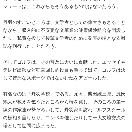
シュートは、これからもそうあるものではないだろう。
丹羽のすごいところは、文学者としての偉大さもさること
ながら、収入的に不安定な文筆業の健康保険組合を開設し
たり、私費を投じて後輩文学者のために発表の場となる雑
誌を刊行したことだろう。
そしてゴルフは、その普及に大いに貢献した。エッセイや
テレビ出演など狂言回し的役目も買って出て、ゴルフは決
して贅沢なスポーツではないむねをアピールした。
有名なのは「丹羽学校」である。元々、柴田練三郎、源氏
鶏太が教えを乞うたところから端を発し、そのころの第一
線の作家達が勢ぞろいして、丹羽家を訪れゴルフスクール
の様相を呈したり、コンペを催したりして一大文壇交流の
場として世間に広まった。