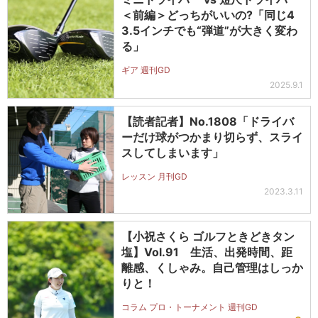
＜前編＞どっちがいいの?「同じ4
3.5インチでも“弾道”が大きく変わ
る」
ギア 週刊GD
2025.9.1
【読者記者】No.1808「ドライバ
ーだけ球がつかまり切らず、スライ
スしてしまいます」
レッスン 月刊GD
2023.3.11
【小祝さくら ゴルフときどきタン
塩】Vol.91 生活、出発時間、距
離感、くしゃみ。自己管理はしっか
りと！
コラム プロ・トーナメント 週刊GD