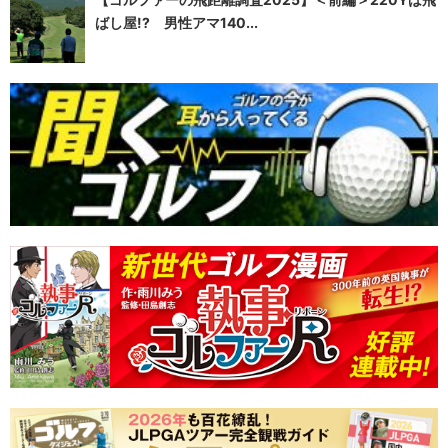
ばし屋!? 男性アマ140...