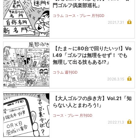
門ゴルフ倶楽部巡礼」
コラム コース・プレー 月刊GD
2021.7.31
【たま～に80台で回りたいッ!】Vo
l.49「ゴルフは無理をせず！ でも
無理して出る技もある!?」
コラム 週刊GD
2026.3.15
【大人ゴルフの歩き方】Vol.21「知
らない人とまわろう!」
コース・プレー 月刊GD
2022.11.3