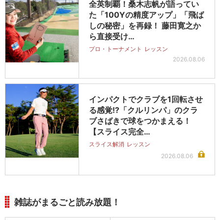
全英制覇！桑木志帆が語ってい
た「100Yの精度アップ」「飛ば
しの秘密」を再録！ 藤田寛之か
ら直接受け…
プロ・トーナメント
レッスン
2026.08.06
インパクトでクラブを1回転させ
る感覚!?「クルリンパ」のクラ
ブさばきで球をつかまえる！
【スライス完全…
スライス解消
レッスン
2026.08.06
雑誌がまるごと読み放題！