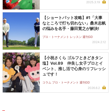
2025.3.19
【ショートパット攻略】#1「大事
なところで打ち切れない」桑木志帆
の悩みを名手・藤田寛之が解決!
プロ・トーナメント レッスン 週刊GD
2024.2.12
【小祝さくら ゴルフときどきタン
塩】Vol.89 仲良し女子プロとイ
ベント、推し活で心身のリフレッシ
ュです！
コラム プロ・トーナメント 週刊GD
2026.6.2