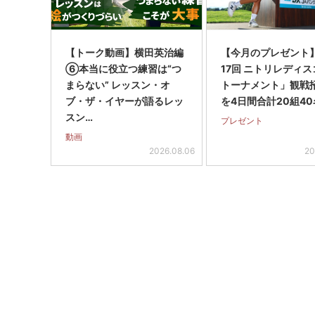
【トーク動画】横田英治編
【今月のプレゼント
⑥本当に役立つ練習は“つ
17回 ニトリレディ
まらない” レッスン・オ
トーナメント」観戦
ブ・ザ・イヤーが語るレッ
を4日間合計20組40
スン…
プレゼント
動画
2026.08.06
20