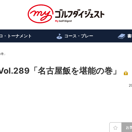
ロ・トーナメント
コース・プレー
書
の巻」
ol.289「名古屋飯を堪能の巻」
2
お