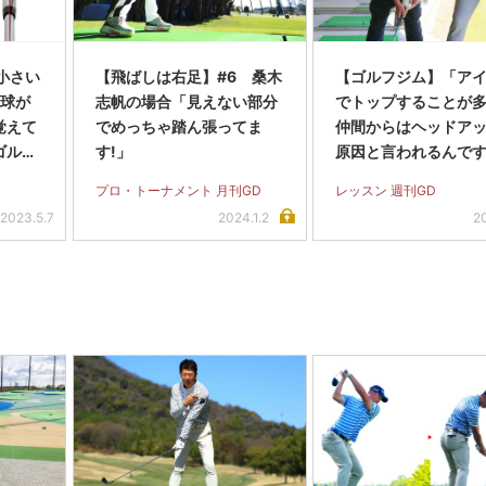
小さい
【飛ばしは右足】#6 桑木
【ゴルフジム】「ア
 球が
志帆の場合「見えない部分
でトップすることが
覚えて
でめっちゃ踏ん張ってま
仲間からはヘッドア
ゴルフ
す!」
原因と言われるんで
が…」
プロ・トーナメント 月刊GD
レッスン 週刊GD
2023.5.7
2024.1.2
2