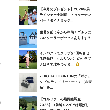
【今月のプレゼント】2026年男
子メジャー全制覇！トゥルーテン
パー「ダイナミック...
猛暑を前に今から準備！ゴルフに
いいクーラーボックスあります!!
プ
インパクトでクラブを1回転させ
る感覚!?「クルリンパ」のクラブ
あ
さばきで球をつかま...
と
く
ZERO HALLIBURTONの「ポケッ
タブル ランドリートート」（非売
て
品）を...
【ゴルファーの飛距離調査
噂
2025】＜前編＞220Yは飛ばし