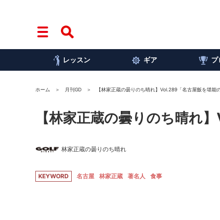
レッスン
ギア
プ
ホーム
月刊GD
【林家正蔵の曇りのち晴れ】Vol.289「名古屋飯を堪能
【林家正蔵の曇りのち晴れ】V
林家正蔵の曇りのち晴れ
KEYWORD
名古屋
林家正蔵
著名人
食事