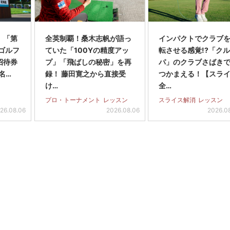
】「第
全英制覇！桑木志帆が語っ
インパクトでクラブを
スゴルフ
ていた「100Yの精度アッ
転させる感覚!?「ク
招待券
プ」「飛ばしの秘密」を再
パ」のクラブさばき
名…
録！ 藤田寛之から直接受
つかまえる！【スラ
け…
全…
プロ・トーナメント
レッスン
スライス解消
レッスン
26.08.06
2026.08.06
2026.0