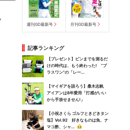
も
週刊GD最新号
月刊GD最新号
記事ランキング
【プレゼント】ピンまでを測るだ
けの時代は、もう終わった! “プ
ラスワン”の「レー...
【マイギアを語ろう】桑木志帆
アイアンは8年愛用「打感がいい
から手放せません!」
【小祝さくら ゴルフときどきタン
塩】Vol.92 好きなものは魚、ナ
マコ酢、シャ...