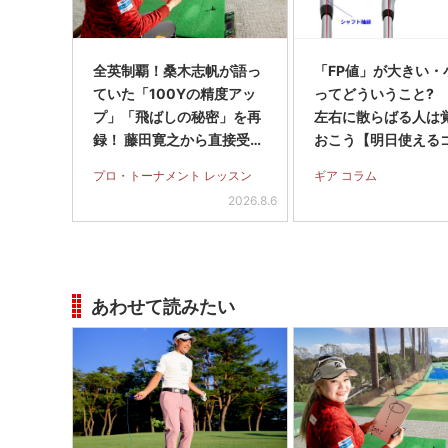
全英制覇！桑木志帆が語っ
「FP値」が大きい・
ていた「100Yの精度アッ
ってどういうこと?
プ」「飛ばしの秘密」を再
左右に散らばる人は
録！ 藤田寛之から直接受け
おこう【明日使える
たパットのアドバイスも
用語】
プロ・トーナメント レッスン
ギア コラム
2026.8.6
あわせて読みたい