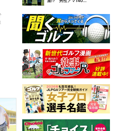
屋!? 男性アマ140...
で
厚
り