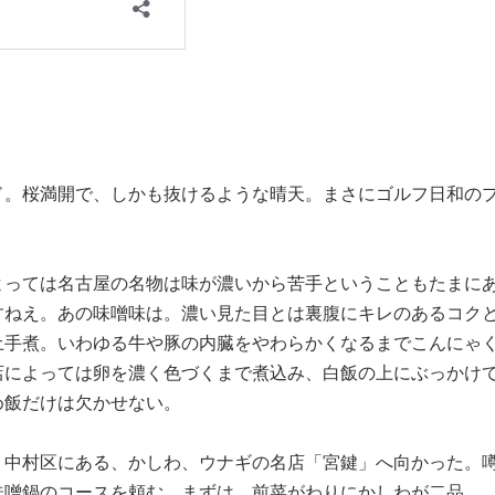
ド。桜満開で、しかも抜けるような晴天。まさにゴルフ日和の
よっては名古屋の名物は味が濃いから苦手ということもたまに
すねえ。あの味噌味は。濃い見た目とは裏腹にキレのあるコク
土手煮。いわゆる牛や豚の内臓をやわらかくなるまでこんにゃ
店によっては卵を濃く色づくまで煮込み、白飯の上にぶっかけ
め飯だけは欠かせない。
。中村区にある、かしわ、ウナギの名店「宮鍵」へ向かった。
味噌鍋のコースを頼む。まずは、前菜がわりにかしわが二品。