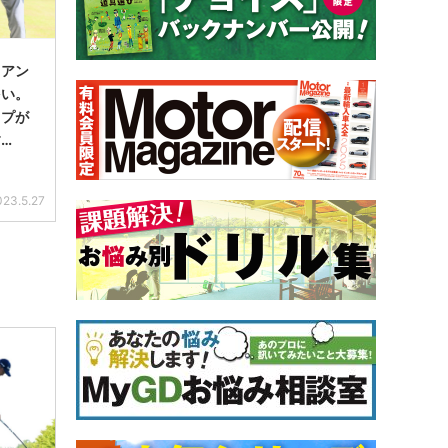
イアン
多い。
ップが
す
023.5.27