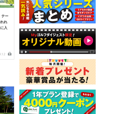
 テー
乗れれ
手に入
.1.2