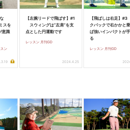
くな
【左腕リードで飛ばす】#1
【飛ばしは右足】#3
ミスを
スウィングは“左肩”を支
クバックで右かかと
が意識
点とした円運動です
ば強いインパクトが
る
レッスン 月刊GD
ッスン
レッスン 月刊GD
.3.19
2024.4.25
2024