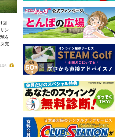
1回
ルリン
で球を
イス完
8.06