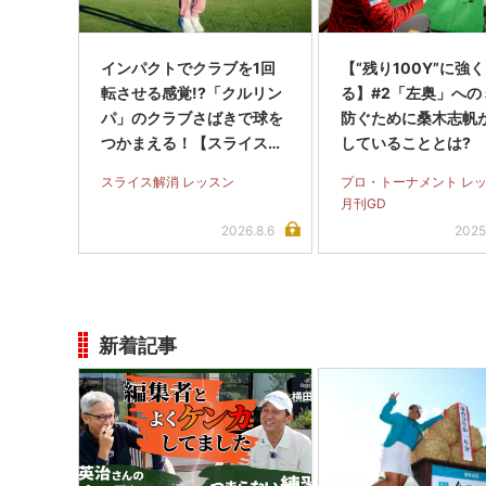
インパクトでクラブを1回
【“残り100Y”に強
転させる感覚!?「クルリン
る】#2「左奥」への
パ」のクラブさばきで球を
防ぐために桑木志帆
つかまえる！【スライス完
していることとは?
全撲滅】＜後編＞
スライス解消 レッスン
プロ・トーナメント レ
月刊GD
2026.8.6
2025
新着記事