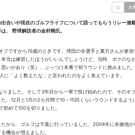
お
の出合いや現在のゴルフライフについて語ってもらうリレー連
は、 野球解説者の金村曉氏。
オフですから19歳のときです。球団の全選手と裏方さんが参加
。本当は練習したほうがいいんでしょうけど、当時、ボクのな
う思いがあり（笑）、ぶっつけ本番で初ラウンドに挑みました
た人に「よく数えたな」と言われたのをよく覚えています。
になりました。そして3年目から一軍で投げ始めたので、そのオ
。12月と1月の2カ月間で10～15回くらいラウンドするよう
で初めて100を切りました。
たから、ゴルフは千葉に行っていました。2004年に本拠地が
する機会が増えました。