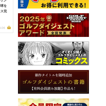
ルリン
で球を
イス完
8.06