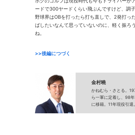
ボクのゴルフは現役時代も今もドライバーが
ードで300ヤードくらい飛ぶんですけど、調
野球界はOBを打ったら打ち直しで、2発打っ
ばしたいなんて思っていないのに、軽く振ろ
ね。
>>後編につづく
金村曉
かねむら・さとる。19
ら一軍に定着し、98
に移籍。11年現役引退