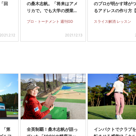
「回
の桑木志帆。「将来はアメ
のプロが明かす球が
リカで。でも大学の授業に
るアドレスの作り方
も出たい」
イス完全撲滅】＜前
プロ・トーナメント 週刊GD
スライス解消 レッスン
2021.2.12
2021.12.13
】「第
全英制覇！桑木志帆が語っ
インパクトでクラブを