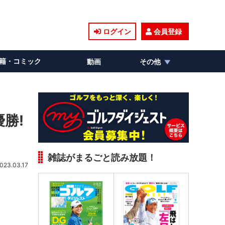
ログイン
会員登録
籍・コミック
動画
その他
勝!
雑誌がまるごと読み放題！
023.03.17