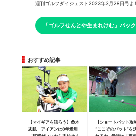
週刊ゴルフダイジェスト2023年3月28日号よ
「ゴルフせんとや生まれけむ」バック
おすすめ記事
【マイギアを語ろう】桑木
【ショートパット攻略
志帆 アイアンは8年愛用
“ここぞのパット”を
「打感がいいから手放せま
れるか…最後は「準