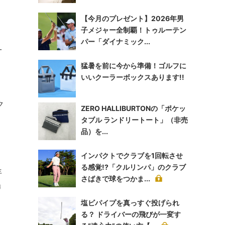
【今月のプレゼント】2026年男
子メジャー全制覇！トゥルーテン
く
パー「ダイナミック...
一
猛暑を前に今から準備！ゴルフに
いいクーラーボックスあります!!
ク
ZERO HALLIBURTONの「ポケッ
タブル ランドリートート」（非売
品）を...
インパクトでクラブを1回転させ
る感覚!?「クルリンパ」のクラブ
年
さばきで球をつかま...
場
塩ビパイプを真っすぐ投げられ
る？ ドライバーの飛びが一変す