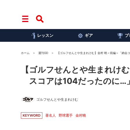
レッスン
ギア
プ
ホーム
週刊GD
【ゴルフせんとや生まれけむ】金村 曉＜前編＞「納会コ
【ゴルフせんとや生まれけむ
スコアは104だったのに…
ゴルフせんとや生まれけむ
KEYWORD
著名人
野球選手
金村曉