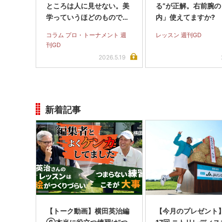
ところは人に見せない。美
る”が正解。右前腕の
学っていうほどのものでは
内」使えてますか?
ないです、フフフ
コラム プロ・トーナメント 週
レッスン 週刊GD
刊GD
2026.5.19
新着記事
【トーク動画】横田英治編
【今月のプレゼント