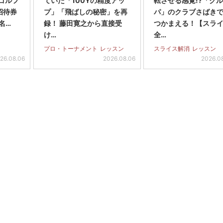
スゴルフ
ていた「100Yの精度アッ
転させる感覚!?「ク
招待券
プ」「飛ばしの秘密」を再
パ」のクラブさばき
名…
録！ 藤田寛之から直接受
つかまえる！【スラ
け…
全…
プロ・トーナメント
レッスン
スライス解消
レッスン
26.08.06
2026.08.06
2026.0