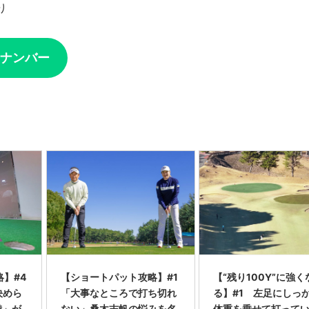
り
ナンバー
】#4
【ショートパット攻略】#1
【“残り100Y”に強く
決めら
「大事なところで打ち切れ
る】#1 左足にしっ
備」が
ない」桑木志帆の悩みを名
体重を乗せて打って