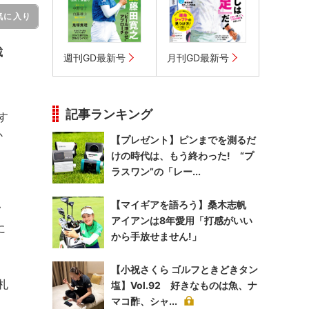
気に入り
載
週刊GD最新号
月刊GD最新号
記事ランキング
す
か
【プレゼント】ピンまでを測るだ
。
けの時代は、もう終わった! “プ
ラスワン”の「レー...
【マイギアを語ろう】桑木志帆
フ
アイアンは8年愛用「打感がいい
に
から手放せません!」
【小祝さくら ゴルフときどきタン
札
塩】Vol.92 好きなものは魚、ナ
マコ酢、シャ...