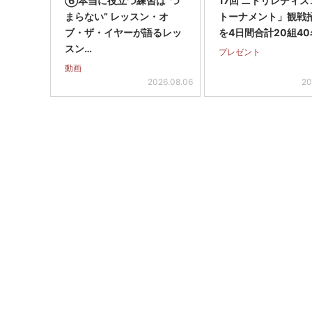
⑥本当に役立つ練習は“つ
17回 ニトリレディ
まらない” レッスン・オ
トーナメント」観戦
ブ・ザ・イヤーが語るレッ
を4日間合計20組40
スン…
プレゼント
動画
2026.08.06
20