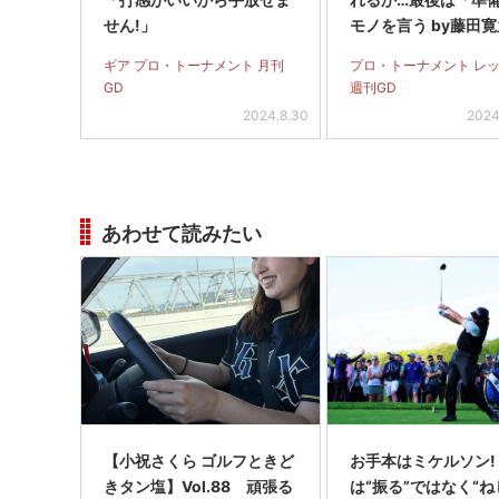
せん!」
モノを言う by藤田
ギア プロ・トーナメント 月刊
プロ・トーナメント レ
GD
週刊GD
2024.8.30
2024
あわせて読みたい
【小祝さくら ゴルフときど
お手本はミケルソン!
きタン塩】Vol.88 頑張る
は“振る”ではなく“ね