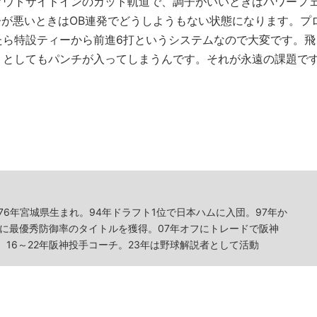
アウトサイドインのカット軌道で、調子がいいときはパワーフ
子が悪いときはOB連発でどうしようもない状態になります。プ
たら特設ティーから前進6打というシステムなので大変です。飛
うとしてもパンチが入ってしまうんです。それが永遠の課題で
76年宮城県生まれ。94年ドラフト1位で日本ハムに入団。97年か
年に最優秀防御率のタイトルを獲得。07年オフにトレードで阪神
。16～22年阪神投手コーチ。23年は野球解説者として活動