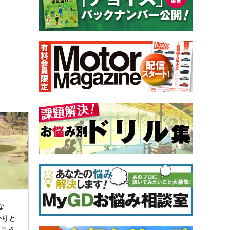
な
かりと
いこう