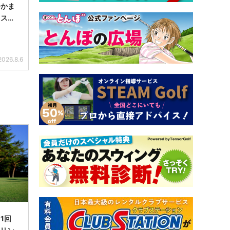
つかま
【スラ
編＞
2026.8.6
1回