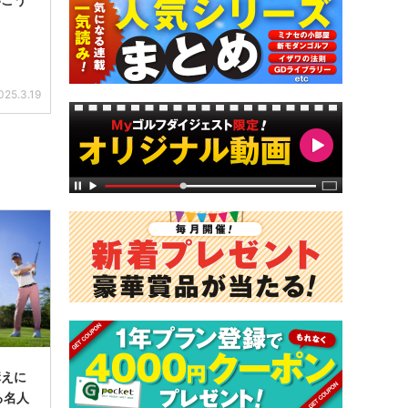
025.3.19
構えに
る名人