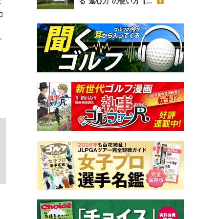
ェ
る“遠心力”の使い方【...
ロ
す