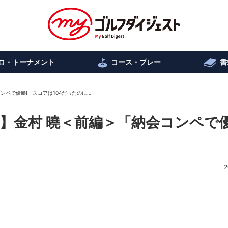
ロ・トーナメント
コース・プレー
書
ンペで優勝! スコアは104だったのに…」
】金村 曉＜前編＞「納会コンペで優
」
2