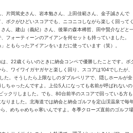
ん、片岡篤史さん、岩本勉さん、上田佳範さん、金子誠さんで
て、ボクがひどいスコアでも、ニコニコしながら楽しく回って
）さん、建山（義紀）さん、後輩の森本稀哲、田中賢介などと
で、フォーティーンのアイアンを何セットも持っていました。
わ」ともらったアイアンをいまだに使っています（笑）。
は、22歳くらいのときに納会コンペで優勝したことです。ボ
ら、ワイワイガヤガヤと楽しく回り、スコアは104でしたが、
ました。そうしたら上限なしのダブルペリアで、隠しホールが全
勝しちゃったんですよ。上位5人になっても名前が呼ばれないの
ビックリしました。でも、80台前半のスコアで回っている方も
になりました。北海道では納会と納会ゴルフを定山渓温泉で毎
から、めちゃめちゃ寒いんですよ。冬季クローズ直前のゴルフ