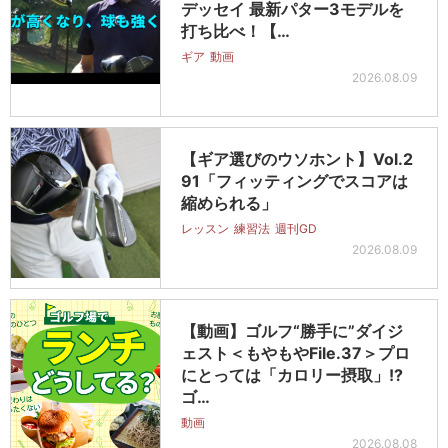
デッセイ 最新パター3モデルを
打ち比べ！【…
ギア
動画
2026.08.09
【ギア選びのウソホント】Vol.2
91「フィッティングでスコアは
縮められる」
レッスン
練習法
週刊GD
2026.08.09
【動画】ゴルフ“勝手に”ダイジ
ェスト＜もやもやFile.37＞プロ
にとっては「カロリー摂取」!?
ゴ…
動画
2026.08.08