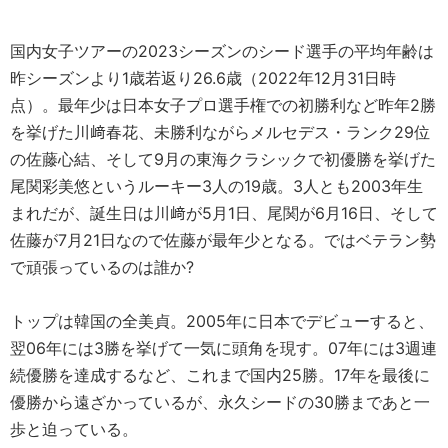
国内女子ツアーの2023シーズンのシード選手の平均年齢は
昨シーズンより1歳若返り26.6歳（2022年12月31日時
点）。最年少は日本女子プロ選手権での初勝利など昨年2勝
を挙げた川﨑春花、未勝利ながらメルセデス・ランク29位
の佐藤心結、そして9月の東海クラシックで初優勝を挙げた
尾関彩美悠というルーキー3人の19歳。3人とも2003年生
まれだが、誕生日は川﨑が5月1日、尾関が6月16日、そして
佐藤が7月21日なので佐藤が最年少となる。ではベテラン勢
で頑張っているのは誰か?
トップは韓国の全美貞。2005年に日本でデビューすると、
翌06年には3勝を挙げて一気に頭角を現す。07年には3週連
続優勝を達成するなど、これまで国内25勝。17年を最後に
優勝から遠ざかっているが、永久シードの30勝まであと一
歩と迫っている。