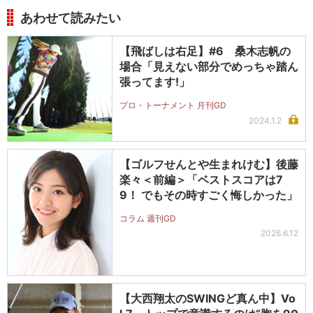
あわせて読みたい
【飛ばしは右足】#6 桑木志帆の
場合「見えない部分でめっちゃ踏ん
張ってます!」
プロ・トーナメント 月刊GD
2024.1.2
【ゴルフせんとや生まれけむ】後藤
楽々＜前編＞「ベストスコアは7
9！ でもその時すごく悔しかった」
コラム 週刊GD
2026.6.12
【大西翔太のSWINGど真ん中】Vo