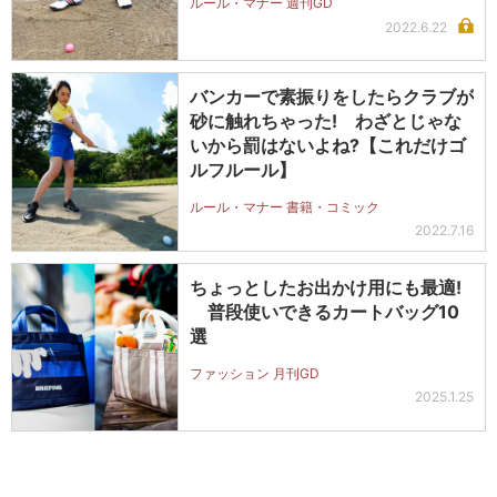
ルール・マナー 週刊GD
2022.6.22
バンカーで素振りをしたらクラブが
砂に触れちゃった! わざとじゃな
いから罰はないよね?【これだけゴ
ルフルール】
ルール・マナー 書籍・コミック
2022.7.16
ちょっとしたお出かけ用にも最適!
普段使いできるカートバッグ10
選
ファッション 月刊GD
2025.1.25