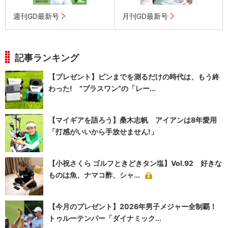
週刊GD最新号
月刊GD最新号
記事ランキング
【プレゼント】ピンまでを測るだけの時代は、もう終
わった! “プラスワン”の「レー...
【マイギアを語ろう】桑木志帆 アイアンは8年愛用
「打感がいいから手放せません!」
【小祝さくら ゴルフときどきタン塩】Vol.92 好きな
ものは魚、ナマコ酢、シャ...
【今月のプレゼント】2026年男子メジャー全制覇！
トゥルーテンパー「ダイナミック...