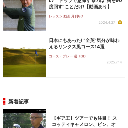
l.7 トップで意識するのは“胸を90
度回す”ことだけ!【動画あり】
レッスン 動画 月刊GD
2024.4.27
日本にもあった! “全英”気分が味わ
えるリンクス風コース14選
コース・プレー 週刊GD
2025.7.14
新着記事
【ギア王】ツアーでも注目！ ス
コッティキャメロン、ピン、オ