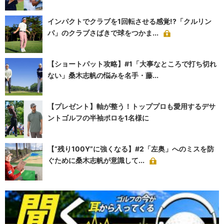
インパクトでクラブを1回転させる感覚!?「クルリン
パ」のクラブさばきで球をつかま...
【ショートパット攻略】#1「大事なところで打ち切れ
ない」桑木志帆の悩みを名手・藤...
【プレゼント】軸が整う！トッププロも愛用するデサ
ントゴルフの半袖ポロを1名様に
【“残り100Y”に強くなる】#2「左奥」へのミスを防
ぐために桑木志帆が意識して...