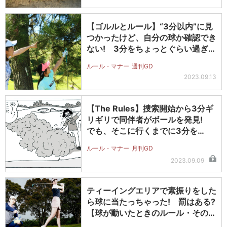
【ゴルルとルール】“3分以内”に見
つかったけど、自分の球か確認でき
ない! 3分をちょっとぐらい過ぎ
て…
ルール・マナー
週刊GD
2023.09.13
【The Rules】捜索開始から3分ギ
リギリで同伴者がボールを発見!
でも、そこに行くまでに3分を…
ルール・マナー
月刊GD
2023.09.09
ティーイングエリアで素振りをした
ら球に当たっちゃった! 罰はある?
【球が動いたときのルール・その他
の…