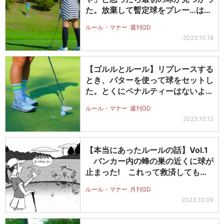
た。放棄して暫定球をプレー…は認
めら…
ルール・マナー
週刊GD
2023.10.18
【ゴルルとルール】リプレースする
とき、パターを使って球をセットし
た。とくにペナルティーはないよ
ね?
ルール・マナー
週刊GD
2023.10.12
【本当にあったルールの話】Vol.1
バンカー内の蜂の巣の近くに球が
止まった! これって救済しても
い…
ルール・マナー
月刊GD
2023.10.09