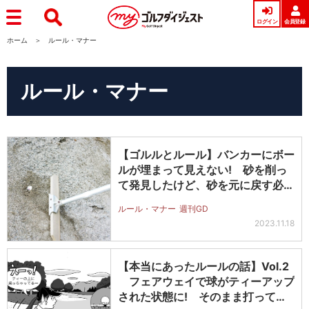
ログイン
会員登録
ホーム
ルール・マナー
ルール・マナー
【ゴルルとルール】バンカーにボー
ルが埋まって見えない! 砂を削っ
て発見したけど、砂を元に戻す必要
はあ…
ルール・マナー
週刊GD
2023.11.18
【本当にあったルールの話】Vol.2
フェアウェイで球がティーアップ
された状態に! そのまま打って