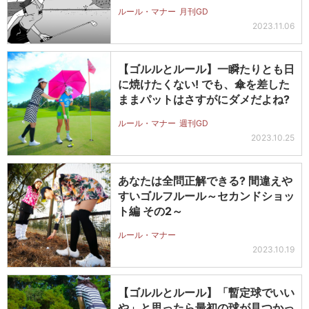
も…
ルール・マナー
月刊GD
2023.11.06
【ゴルルとルール】一瞬たりとも日
に焼けたくない! でも、傘を差した
ままパットはさすがにダメだよね?
ルール・マナー
週刊GD
2023.10.25
あなたは全問正解できる? 間違えや
すいゴルフルール～セカンドショッ
ト編 その2～
ルール・マナー
2023.10.19
【ゴルルとルール】「暫定球でいい
や」と思ったら最初の球が見つかっ