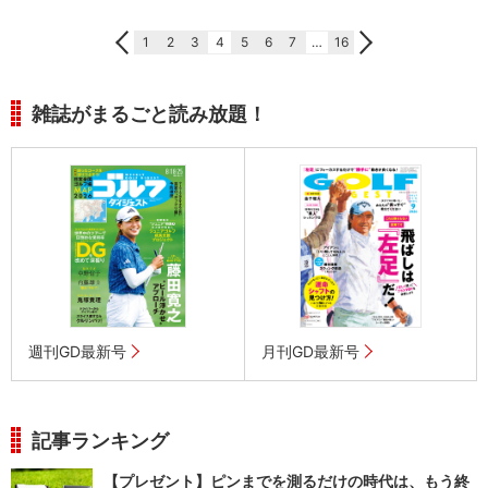
1
2
3
4
5
6
7
…
16
雑誌がまるごと読み放題！
週刊GD最新号
月刊GD最新号
記事ランキング
【プレゼント】ピンまでを測るだけの時代は、もう終