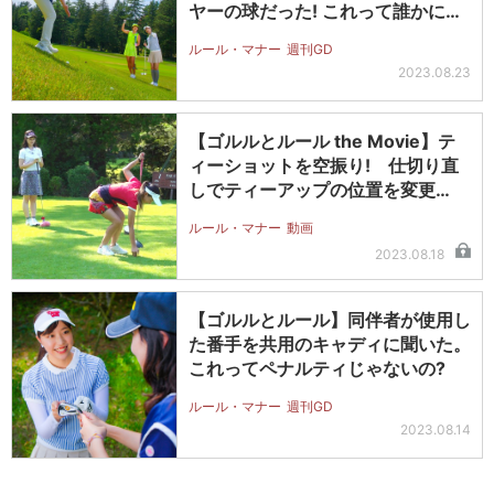
ヤーの球だった! これって誰かにペ
ナ…
ルール・マナー
週刊GD
2023.08.23
【ゴルルとルール the Movie】テ
ィーショットを空振り! 仕切り直
しでティーアップの位置を変更…
ルール・マナー
動画
2023.08.18
【ゴルルとルール】同伴者が使用し
た番手を共用のキャディに聞いた。
これってペナルティじゃないの?
ルール・マナー
週刊GD
2023.08.14