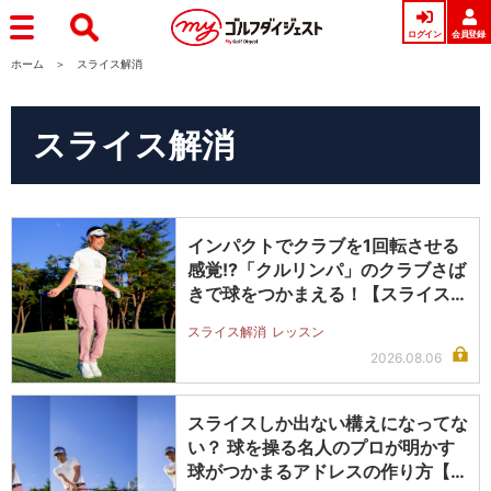
ログイン
会員登録
ホーム
スライス解消
スライス解消
インパクトでクラブを1回転させる
感覚!?「クルリンパ」のクラブさば
きで球をつかまえる！【スライス完
全…
スライス解消
レッスン
2026.08.06
スライスしか出ない構えになってな
い？ 球を操る名人のプロが明かす
球がつかまるアドレスの作り方【ス