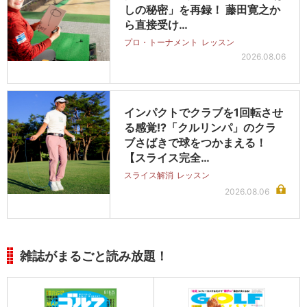
しの秘密」を再録！ 藤田寛之か
ら直接受け…
プロ・トーナメント
レッスン
2026.08.06
インパクトでクラブを1回転させ
る感覚!?「クルリンパ」のクラ
ブさばきで球をつかまえる！
【スライス完全…
スライス解消
レッスン
2026.08.06
雑誌がまるごと読み放題！