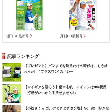
週刊GD最新号
月刊GD最新号
記事ランキング
【プレゼント】ピンまでを測るだけの時代は、もう終
わった! “プラスワン”の「レー...
【マイギアを語ろう】桑木志帆 アイアンは8年愛用
「打感がいいから手放せません!」
【小祝さくら ゴルフときどきタン塩】Vol.92 好きな