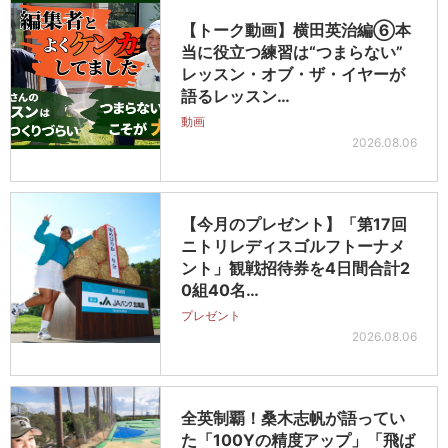
【トーク動画】横田英治編⑥本
当に役立つ練習は“つまらない”
レッスン・オブ・ザ・イヤーが
語るレッスン…
動画
2026.08.06
【今月のプレゼント】「第17回
ニトリレディスゴルフトーナメ
ント」観戦招待券を4日間合計2
0組40名…
プレゼント
2026.08.06
全英制覇！桑木志帆が語ってい
た「100Yの精度アップ」「飛ば