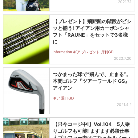
2021.7.1
【プレゼント】飛距離の階段がビシ
ッと揃う! アイアン用カーボンシャ
フト「RAUNE」をセットで3名様
に
information ギア プレゼント 月刊GD
2023.7.20
つかまった球で“飛んで、止まる”。
本間ゴルフ『ツアーワールド GS』
アイアン
ギア 週刊GD
2021.4.2
【只今コージ中!】Vol.104 5人乗
りゴルフも可能! ますます必殺仕事
人ゴルファー向けになったルノー・