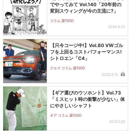
でやってみて Vol.140「20年前の
変則スウィングが今の主流に?」
コラム 週刊GD
2024.9.25
【只今コージ中!】Vol.80 VWゴル
フを上回るコストパフォーマンス!
シトロエン「C4」
クルマ コラム 週刊GD
2022.4.15
【ギア選びのウソホント】Vol.73
「ミスヒット時の衝撃が少ない」体
にやさしいシャフト
ギア コラム 週刊GD
2022.1.29