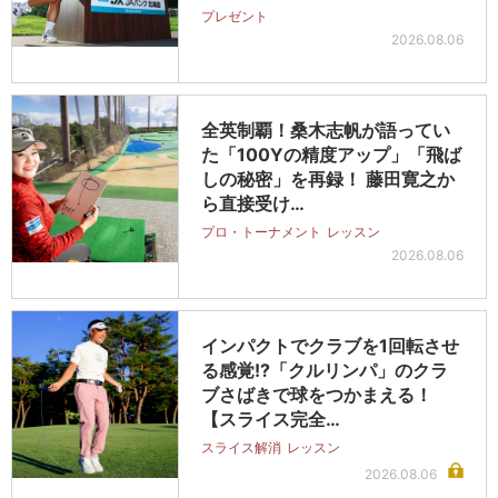
プレゼント
2026.08.06
全英制覇！桑木志帆が語ってい
た「100Yの精度アップ」「飛ば
しの秘密」を再録！ 藤田寛之か
ら直接受け…
プロ・トーナメント
レッスン
2026.08.06
インパクトでクラブを1回転させ
る感覚!?「クルリンパ」のクラ
ブさばきで球をつかまえる！
【スライス完全…
スライス解消
レッスン
2026.08.06