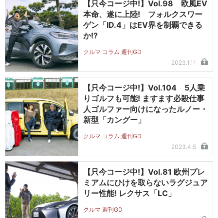
【只今コージ中!】Vol.98 欧風EV
本命、遂に上陸! フォルクスワー
ゲン「ID.4」はEV界を制覇できる
か!?
クルマ コラム 週刊GD
2023.1.11
【只今コージ中!】Vol.104 5人乗
りゴルフも可能! ますます必殺仕事
人ゴルファー向けになったルノー・
新型「カングー」
クルマ コラム 週刊GD
2023.4.5
【只今コージ中!】Vol.81 欧州プレ
ミアムにひけを取らないラグジュア
リー性能! レクサス「LC」
クルマ 週刊GD