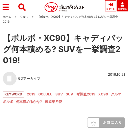
ログイン
会員登録
ホーム
クルマ
【ボルボ・XC90】キャディバッグ何本積める? SUVを一挙調査
2019!
【ボルボ・XC90】キャディバッ
グ何本積める? SUVを一挙調査2
019!
2019.10.21
GDアーカイブ
KEYWORD
2019
GOLULU
SUV
SUV一挙調査2019
XC90
クルマ
ボルボ
何本積めるかな?
萩原菜乃花
お気に入り