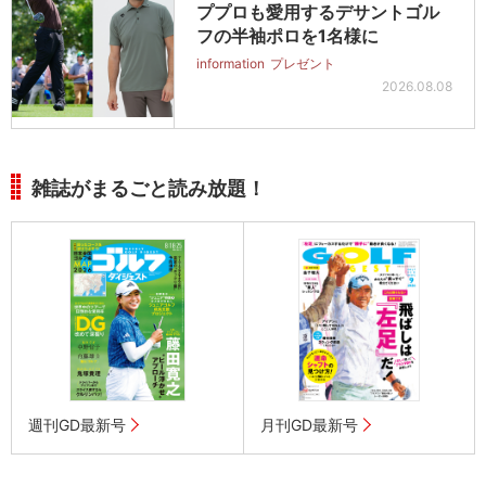
ププロも愛用するデサントゴル
フの半袖ポロを1名様に
information
プレゼント
2026.08.08
雑誌がまるごと読み放題！
週刊GD最新号
月刊GD最新号