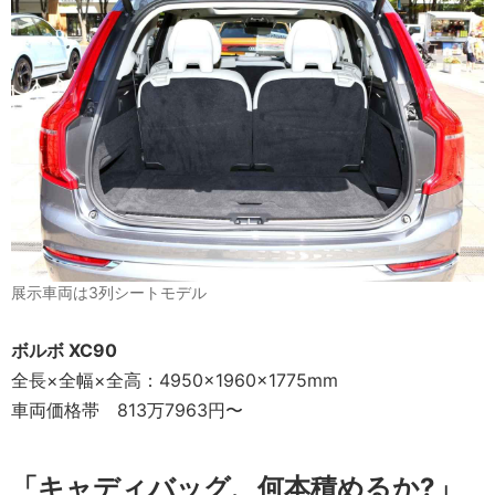
展示車両は3列シートモデル
ボルボ XC90
全長×全幅×全高：4950×1960×1775mm
車両価格帯 813万7963円〜
「キャディバッグ、何本積めるか?」