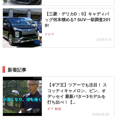
【三菱・デリカD：5】キャディバ
ッグ何本積める? SUV一挙調査201
9!
クルマ
2019.10.11
新着記事
【ギア王】ツアーでも注目！ ス
コッティキャメロン、ピン、オ
デッセイ 最新パター3モデルを
打ち比べ！【…
ギア
動画
2026.08.09