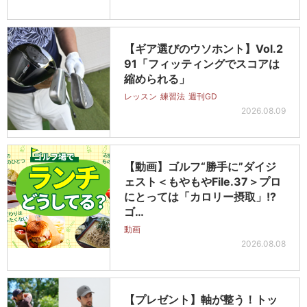
【ギア選びのウソホント】Vol.2
91「フィッティングでスコアは
縮められる」
レッスン
練習法
週刊GD
2026.08.09
【動画】ゴルフ“勝手に”ダイジ
ェスト＜もやもやFile.37＞プロ
にとっては「カロリー摂取」!?
ゴ…
動画
2026.08.08
【プレゼント】軸が整う！トッ