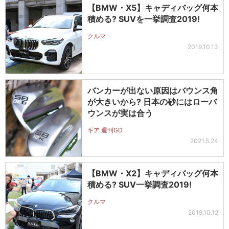
【BMW・X5】キャディバッグ何本
積める? SUVを一挙調査2019!
クルマ
2019.10.13
バンカーが出ない原因はバウンス角
が大きいから? 日本の砂にはローバ
ウンスが実は合う
ギア 週刊GD
2021.5.24
【BMW・X2】キャディバッグ何本
積める? SUV一挙調査2019!
クルマ
2019.10.12